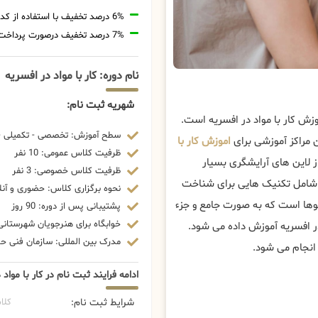
6% درصد تخفیف با استفاده از کد تخفیف 20806
7% درصد تخفیف درصورت پرداخت شهریه با رمزارز
نام دوره: کار با مواد در افسریه
شهریه ثبت نام:
زش کار با مواد در افسریه است.
سطح آموزش: تخصصی - تکمیلی - 
 مراکز آموزشی برای
اموزش کار با
ظرفیت کلاس عمومی: 10 نفر
ز لاین های آرایشگری بسیار
ظرفیت کلاس خصوصی: 3 نفر
 شامل تکنیک هایی برای شناخت
نحوه برگزاری کلاس: حضوری و آنل
 موها است که به صورت جامع و جزء
پشتیبانی پس از دوره: 90 روز
خوابگاه برای هنرجویان شهرستانی:
در افسریه آموزش داده می شود.
مدرک بین المللی: سازمان فنی حرف
 انجام می شود.
ادامه فرایند ثبت نام در کار با مواد 
شرایط ثبت نام:
کلا