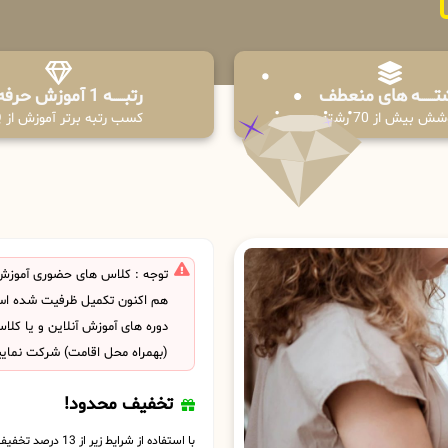
تـــــــه های منعطف
رتبــــــه 1 آموزش حرفه ای
ش بیش از 70 رشته
کسب رتبه برتر آموزش از PPQ
توجه : کلاس های حضوری آموزش ک
هم اکنون تکمیل ظرفیت شده است
دوره های آموزش آنلاین و یا کل
(بهمراه محل اقامت) شرکت نمایی
تخفیف محدود!
با استفاده از شرایط زیر از 13 درصد تخفیف بهره مند شوید.