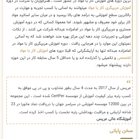
ترین دوره های آموزش کار با مواد در کشور است ، هنرجویان با شرکت در دوره
آموزش مربیگری کار با مواد
میتوانند به اسانی با کسب تجربه و مهارت در
بالاترین سطح اموزشی به درآمد های بالا برسید و در میان سایر اساتید مواد
کار برای خود معروف و مشهور شوند. اما معمولا کسانی که در دوره آموزش
مستری و مربیگری کار با مواد در امامزاده عبداله شرکت می کنند ، از نکات
اموزشی و تجربیات چند دهه این مرکز بهره مند خواهند شد که به آسانی
نمیتوان این موارد را در هرجایی یافت . دوره اموزش مربیگری کار با مواد در
امامزاده عبداله تنها به آرایشگرانی که قبلا دوره های
اموزش کار با مواد
تخصصی
و تکمیلی را گذرانده اند و یا حداقل 5 سال سابقه کار در این حوزه
دارند پیشنهاد میشود.
عریس از سال 2017 به مدت 4 سال بطور متناوب و پی در پی موفق به
کسب رتبه برتر کیفیت آموزش از موسسه CertPer شده است ، این مجموعه
در بین 12000 موسسه آموزشی در سراسر جهان با دریافت نماد مانورا در 23
شاخه آرایشی و مراقبت بهداشتی رتبه نخست را کسب اخذ کرده است.
آموزشگاه عالی عریس
سخن پایانی