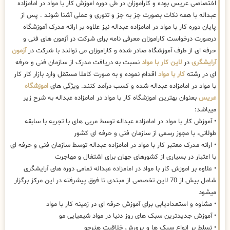
اختصاصی عریس بوده و کاراموزان در طی دوره اموزش کار با مواد در امامزاده
عبداله با همه نکات بصورت جز به جز و تئوری و عملی آشنا شوند . پس از
پایان دوره کار با مواد در امامزاده عبداله نیز علاوه بر ارائه مدرک آموزشگاه
درصورت درخواست کاراموزان معرفی نامه برای شرکت در آزمون های فنی و
حرفه ای از طرف آموزشگاه صادر شده و کاراموزان می توانند با شرکت در
آزمون
آرایشگری
در
لاین کار با مواد
نسبت به دریافت مدرک از سازمان فنی و حرفه
ای در رشته
کار با مواد
اقدام نموده و به صورت کاملا مستقل وارد بازار کار کار
با مواد در امامزاده عبداله شده و کسب درآمد کنند. ویژگی های
اموزشگاه
عریس
بعنوان بهترین اموزشگاه کار با مواد در امامزاده عبداله به شرح زیر
میباشد:
• آموزش کار با مواد در امامزاده عبداله توسط مربی های با تجربه با سابقه
طولانی، با مجوز رسمی از سازمان فنی و حرفه ای کشور
• ارائه مدرک معتبر کار با مواد در امامزاده عبداله توسط سازمان فنی و حرفه ای
با اعتبار در بسیاری از کشورهای جهان برای اشتغال و مهاجرت
• علاوه بر اموزش کار با مواد در امامزاده عبداله تمامی دوره های آرایشگری
شامل بیش از 70 لاین تخصصی از مبتدی تا فوق پیشرفته در این مرکز برگزار
میشود
• مشاوه و استعدادیابی برای آموزش حرفه ای در زمینه کار با مواد
• آموزش جدیدترین سبک های روز دنیا در مواد شیمیایی مو
• تسلط بر انواع سبک ها و پرورش خلاقیت هنرجو