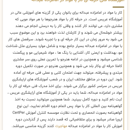
کار با مواد در امامزاده عبداله برای بانوان یکی از گزینه های آموزشی عالی در
آموزشگاه عریس است. در حرفه کار با مواد هنرجوها با هر مواد مویی که
مشتری دارد، می توانند کار کنند و وقتی کار را به درستی انجام می دهند
بیشتر خوشحال می شوند و از کارشان لذت خواهند برد و این موضوع سبب
می شود به مرور زمان در این کار حرفه ای و با تجربه شوند. سرفصل های کار
با مواد در امامزاده عبداله بسیار جامع بوده و شامل موارد بسیاری مثل شناخت
مو، بهداشت و ایمنی کار، آشنایی با رنگ ها ، مواد شیمیایی مو و پیگمنت
شناسی میشود و همچنین در ادامه هنرجو با تمرین عملی روی سر مشتری
کاملا حرفه ای وکار بلد می شود و همچنین هنرجو در صورت تکمیل دوره
مبتدی و پیشرفته، میتواند جهت امتحان کتبی و عملی فنی حرفه ای آماده
شود. این دوره در مناطق مختلف ایران و در شعب آموزشگاه های ارایشگری
عریس در سراسر کشور برگزار می شوند. برای اخذ مدرک فنی حرفه ای کار با
مواد در امامزاده عبداله، شما باید در یکی از آموزشگاه های آرایشگری عریس ،
ثبت نام کنید و دوره کامل ببینید. شما همچنین میتوانید نسبت به اخذ
گواهینامه بین المللی کار با مواد پس اتمام دوره اقدام نمایید، این نوع
گواهینامه بصورت انحصاری و تحت نظارت موسسه کنترل آموزش CertPer
اروپا صادر میشود و برای متقاضیانی که قصد دارند پس از گذراندن دوره
اموزش کار با مواد در امامزاده عبداله
مهاجرت
کنند گزینه مناسبی میباشد.