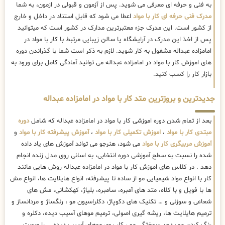
به فنی و حرفه ای معرفی می شوید. پس از آزمون و قبولی در ازمون، به شما
مدرک فنی حرفه ای کار با مواد
اعطا می شود که قابل استناد در داخل و خارج
از کشور است. این مدرک جزء معتبرترین مدارک در کشور است که میتوانید
پس از اخذ این مدرک در آرایشگاه یا سالن زیبایی مرتبط با کار با مواد در
امامزاده عبداله مشغول به کار شوید. لازم به ذکر است شما با گذراندن دوره
های اموزش کار با مواد در امامزاده عبداله می توانید آمادگی کامل برای ورود به
بازار کار را کسب کنید.
جدیدترین و بروزترین متد کار با مواد در امامزاده عبداله
بعد از تمام شدن دوره اموزشی کار با مواد در امامزاده عبداله که شامل
دوره
مبتدی کار با مواد
،
اموزش تکمیلی کار با مواد
،
آموزش پیشرفته کار با مواد
و
آموزش مربیگری کار با مواد
می شود، هنرجو می تواند آموزش های یاد داده
شده را نسبت به سطح آموزشی دوره انتخابی، به اسانی روی مدل زنده انجام
دهد . در کلاس های اموزش کار با مواد در امامزاده عبداله روش هایی مانند
کار با انواع مواد شیمیایی مو از ساده تا پیشرفته، انواع هایلایت ها، انواع مش
ها با فویل و با کلاه، متد های آمبره، سامبره، بلیاژ، کهکشانی، مش های
شعاعی و سوزنی و … تکنیک های دکوپاژ، دکلراسیون مو ، رنگساژ و مردانساز و
ترمیم هایلایت ها، ریشه گیری اصولی، ترمیم موهای آسیب دیده، دکلره و
رنگ کردن مو بدون سوختگی مو ، کار روی موهای آسیب دیده … را صورت