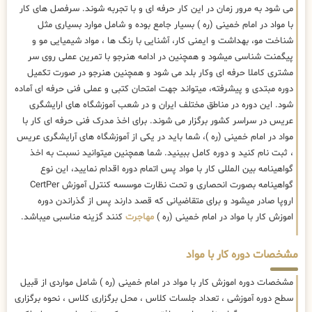
می شود به مرور زمان در این کار حرفه ای و با تجربه شوند. سرفصل های کار
با مواد در امام خمینی (ره ) بسیار جامع بوده و شامل موارد بسیاری مثل
شناخت مو، بهداشت و ایمنی کار، آشنایی با رنگ ها ، مواد شیمیایی مو و
پیگمنت شناسی میشود و همچنین در ادامه هنرجو با تمرین عملی روی سر
مشتری کاملا حرفه ای وکار بلد می شود و همچنین هنرجو در صورت تکمیل
دوره مبتدی و پیشرفته، میتواند جهت امتحان کتبی و عملی فنی حرفه ای آماده
شود. این دوره در مناطق مختلف ایران و در شعب آموزشگاه های ارایشگری
عریس در سراسر کشور برگزار می شوند. برای اخذ مدرک فنی حرفه ای کار با
مواد در امام خمینی (ره )، شما باید در یکی از آموزشگاه های آرایشگری عریس
، ثبت نام کنید و دوره کامل ببینید. شما همچنین میتوانید نسبت به اخذ
گواهینامه بین المللی کار با مواد پس اتمام دوره اقدام نمایید، این نوع
گواهینامه بصورت انحصاری و تحت نظارت موسسه کنترل آموزش CertPer
اروپا صادر میشود و برای متقاضیانی که قصد دارند پس از گذراندن دوره
اموزش کار با مواد در امام خمینی (ره )
مهاجرت
کنند گزینه مناسبی میباشد.
مشخصات دوره کار با مواد
مشخصات دوره اموزش کار با مواد در امام خمینی (ره ) شامل مواردی از قبیل
سطح دوره آموزشی ، تعداد جلسات کلاس ، محل برگزاری کلاس ، نحوه برگزاری