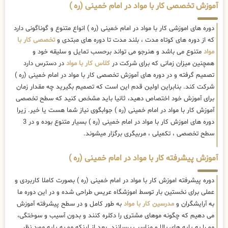
آموزش تخصصی کار با مواد در امام خمینی (ره )
دوره های اموزشی کار با مواد در امام خمینی (ره ) انواع متنوع و گوناگونی دارد
که از دوره های کوتاه مدت ، بلند مدت تا دوره های مبتدی و
تخصصی کار با
مواد
متنوع می باشد و هنرجو می تواند برحسب تمایل و سلیقه خود و
همچنین میزان زمانی که برای شرکت در
کلاس کار با مواد
در دسترس دارد
تصمیم گرفته و در دوره های آموزش تخصصی کار با مواد در امام خمینی (ره )
شرکت کند. بنابراین اولین قدم این است که تصمیم بگیرید چه مقدار زمان
برای آموزش خود اختصاص دهید، ثانیا باید مشخص کنید که سطح تخصصی
آموزش کار با مواد در امام خمینی (ره ) جوابگوی نیاز شما هست یا خیر. زیرا
دوره های اموزش کار با مواد در امام خمینی (ره ) بسیار متنوع بوده و در 3
سطح تخصصی ، تکمیلی ، مربیگری برگزار میشوند.
آموزش پیشرفته کار با مواد در امام خمینی (ره )
دوره پیشرفته اموزش کار با مواد در امام خمینی (ره ) بصورت کاملا کاربردی و
عملی برای نخستین بار توسط اموزشگاه عریس طراحی شده و در این دوره ما
به آرایشگران و
مدرسین کار با مواد
به طور کامل و در سطح پیشرفته آموزش
می دهیم که چگونه موهای مشتری را دکلره کنند و بدون آسیب و سوختگی،
مو را به پایه های بالا و مناسب برسانند. بعد از اینکه مو به پایه مورد نظر