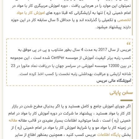
نمیتوان این موارد را در هرجایی یافت . دوره اموزش مربیگری کار با مواد در
امام خمینی (ره ) تنها به آرایشگرانی که قبلا دوره های
اموزش کار با مواد
تخصصی
و تکمیلی را گذرانده اند و یا حداقل 5 سال سابقه کار در این حوزه
دارند پیشنهاد میشود.
عریس از سال 2017 به مدت 4 سال بطور متناوب و پی در پی موفق به
کسب رتبه برتر کیفیت آموزش از موسسه CertPer شده است ، این مجموعه
در بین 12000 موسسه آموزشی در سراسر جهان با دریافت نماد مانورا در 23
شاخه آرایشی و مراقبت بهداشتی رتبه نخست را کسب اخذ کرده است.
آموزشگاه عالی عریس
سخن پایانی
اگر جویای آموزش جامع و کامل هستید و یا اگر بدنبال مطرح شدن در بازار
کار کار با مواد هستید ، پیشنهاد ما شرکت در دوره آموزش کار با مواد در امام
خمینی (ره ) است ، شما میتوانید اطلاعات بسیار مفیدی در قالب مقاله
مقاله
در زمینه کار با مواد مو و یا شرایط اموزش کار با مواد در امام خمینی (ره ) از
بخش
پایگاه اطلاعات
عریس کسب کنید ، همچنین بمنظور اطلاع از سایر