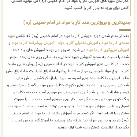
گذراندن دوره های اموزش کار با مواد در امام خمینی (ره ) می توانید آمادگی
کامل برای ورود به بازار کار را کسب کنید.
جدیدترین و بروزترین متد کار با مواد در امام خمینی (ره )
بعد از تمام شدن دوره اموزشی کار با مواد در امام خمینی (ره ) که شامل
دوره
مبتدی کار با مواد
،
اموزش تکمیلی کار با مواد
،
آموزش پیشرفته کار با مواد
و
آموزش مربیگری کار با مواد
می شود، هنرجو می تواند آموزش های یاد داده
شده را نسبت به سطح آموزشی دوره انتخابی، به اسانی روی مدل زنده انجام
دهد . در کلاس های اموزش کار با مواد در امام خمینی (ره ) روش هایی مانند
کار با انواع مواد شیمیایی مو از ساده تا پیشرفته، انواع هایلایت ها، انواع مش
ها با فویل و با کلاه، متد های آمبره، سامبره، بلیاژ، کهکشانی، مش های
شعاعی و سوزنی و … تکنیک های دکوپاژ، دکلراسیون مو ، رنگساژ و مردانساز و
ترمیم هایلایت ها، ریشه گیری اصولی، ترمیم موهای آسیب دیده، دکلره و
رنگ کردن مو بدون سوختگی مو ، کار روی موهای آسیب دیده … را صورت
اصولی و علمی اموزش خواهد دید. هنرجو می تواند به اسانی خدمات مورد نیاز
مشتری را انجام دهد. اگر تصمیم به آموزش رشته کار با مواد در امام خمینی
(ره ) دارید و به این حرفه نیز علاقه مند هستید با آموزشگاه عریس تماس
بگیرید تا اطلاعات کاملتری به شما ارائه دهیم.