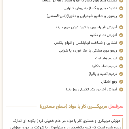
تکنیک های وزن دادن به مو و ایجاد دوام در رنگساژ
تکنیک های رنگساژ به روش کالراین
ریموور و شامپو شیمیایی و دکوپاژ(کلی-قسمتی)
آموزش فیلراسیون یا تیره کردن موی بلوند
آموزش تمام دکلره
آشنایی و شناخت اولاپلکس و انواع پلکس
ریمو موی مشکی یا حنا خورده یا شرابی
ترمیم هایلایت
ترمیم تمام دکلره
ترمیم آمبره و بالیاژ
رفع اشکال
آموزش آخرین متد تکمیلی روز دنیا
سرفصل
مربیگــــــــری کار با مواد (سطح مستری)
اموزش مربیگری و مستری کار با مواد در امام خمینی (ره ) بگونه ای تدارک
دیده شده است که کلیه دانشپذیران و هنرآموزان با شرکت در دوره اموزشی