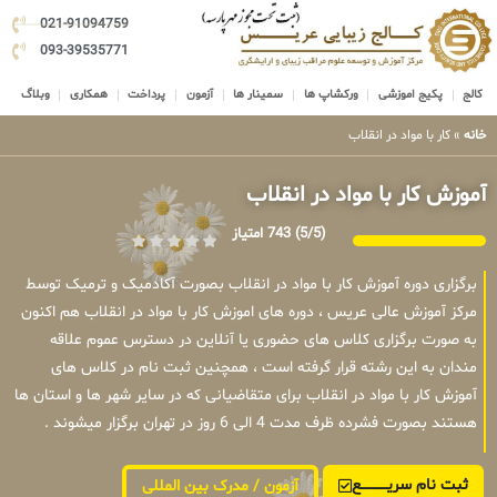
021-91094759
093-39535771
کالج
پکیج اموزشی
ورکشاپ ها
سمینار ها
آزمون
پرداخت
همکاری
وبلاگ
خانه
»
کار با مواد در انقلاب
آموزش کار با مواد در انقلاب
(5/5)
743 امتیاز
برگزاری دوره آموزش کار با مواد در انقلاب بصورت آکادمیک و ترمیک توسط
مرکز آموزش عالی عریس ، دوره های اموزش کار با مواد در انقلاب هم اکنون
به صورت برگزاری کلاس های حضوری یا آنلاین در دسترس عموم علاقه
مندان به این رشته قرار گرفته است ، همچنین ثبت نام در کلاس های
آموزش کار با مواد در انقلاب برای متقاضیانی که در سایر شهر ها و استان ها
هستند بصورت فشرده ظرف مدت 4 الی 6 روز در تهران برگزار میشوند .
ثبت نام سریــــــــــــع
آزمون / مدرک بین المللی