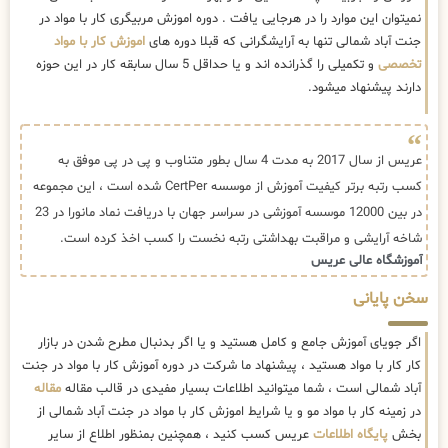
نمیتوان این موارد را در هرجایی یافت . دوره اموزش مربیگری کار با مواد در
جنت آباد شمالی تنها به آرایشگرانی که قبلا دوره های
اموزش کار با مواد
تخصصی
و تکمیلی را گذرانده اند و یا حداقل 5 سال سابقه کار در این حوزه
دارند پیشنهاد میشود.
عریس از سال 2017 به مدت 4 سال بطور متناوب و پی در پی موفق به
کسب رتبه برتر کیفیت آموزش از موسسه CertPer شده است ، این مجموعه
در بین 12000 موسسه آموزشی در سراسر جهان با دریافت نماد مانورا در 23
شاخه آرایشی و مراقبت بهداشتی رتبه نخست را کسب اخذ کرده است.
آموزشگاه عالی عریس
سخن پایانی
اگر جویای آموزش جامع و کامل هستید و یا اگر بدنبال مطرح شدن در بازار
کار کار با مواد هستید ، پیشنهاد ما شرکت در دوره آموزش کار با مواد در جنت
آباد شمالی است ، شما میتوانید اطلاعات بسیار مفیدی در قالب مقاله
مقاله
در زمینه کار با مواد مو و یا شرایط اموزش کار با مواد در جنت آباد شمالی از
بخش
پایگاه اطلاعات
عریس کسب کنید ، همچنین بمنظور اطلاع از سایر