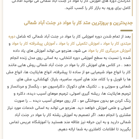
گذراندن دوره های اموزش کار با مواد در جنت آباد شمالی می توانید آمادگی
کامل برای ورود به بازار کار را کسب کنید.
جدیدترین و بروزترین متد کار با مواد در جنت آباد شمالی
بعد از تمام شدن دوره اموزشی کار با مواد در جنت آباد شمالی که شامل
دوره
مبتدی کار با مواد
،
اموزش تکمیلی کار با مواد
،
آموزش پیشرفته کار با مواد
و
آموزش مربیگری کار با مواد
می شود، هنرجو می تواند آموزش های یاد داده
شده را نسبت به سطح آموزشی دوره انتخابی، به اسانی روی مدل زنده انجام
دهد . در کلاس های اموزش کار با مواد در جنت آباد شمالی روش هایی مانند
کار با انواع مواد شیمیایی مو از ساده تا پیشرفته، انواع هایلایت ها، انواع مش
ها با فویل و با کلاه، متد های آمبره، سامبره، بلیاژ، کهکشانی، مش های
شعاعی و سوزنی و … تکنیک های دکوپاژ، دکلراسیون مو ، رنگساژ و مردانساز و
ترمیم هایلایت ها، ریشه گیری اصولی، ترمیم موهای آسیب دیده، دکلره و
رنگ کردن مو بدون سوختگی مو ، کار روی موهای آسیب دیده … را صورت
اصولی و علمی اموزش خواهد دید. هنرجو می تواند به اسانی خدمات مورد نیاز
مشتری را انجام دهد. اگر تصمیم به آموزش رشته کار با مواد در جنت آباد
شمالی دارید و به این حرفه نیز علاقه مند هستید با آموزشگاه عریس تماس
بگیرید تا اطلاعات کاملتری به شما ارائه دهیم.