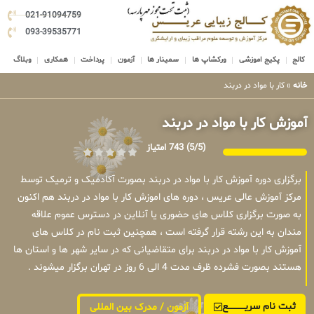
021-91094759
093-39535771
کالج
پکیج اموزشی
ورکشاپ ها
سمینار ها
آزمون
پرداخت
همکاری
وبلاگ
خانه
»
کار با مواد در دربند
آموزش کار با مواد در دربند
(5/5)
743 امتیاز
برگزاری دوره آموزش کار با مواد در دربند بصورت آکادمیک و ترمیک توسط
مرکز آموزش عالی عریس ، دوره های اموزش کار با مواد در دربند هم اکنون
به صورت برگزاری کلاس های حضوری یا آنلاین در دسترس عموم علاقه
مندان به این رشته قرار گرفته است ، همچنین ثبت نام در کلاس های
آموزش کار با مواد در دربند برای متقاضیانی که در سایر شهر ها و استان ها
هستند بصورت فشرده ظرف مدت 4 الی 6 روز در تهران برگزار میشوند .
ثبت نام سریــــــــــــع
آزمون / مدرک بین المللی