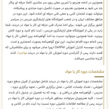
همچنین در ادامه هنرجو با تمرین عملی روی سر مشتری کاملا حرفه ای وکار
بلد می شود و همچنین هنرجو در صورت تکمیل دوره مبتدی و پیشرفته،
میتواند جهت امتحان کتبی و عملی فنی حرفه ای آماده شود. این دوره در
مناطق مختلف ایران و در شعب آموزشگاه های ارایشگری عریس در سراسر
کشور برگزار می شوند. برای اخذ مدرک فنی حرفه ای کار با مواد در دربند، شما
باید در یکی از آموزشگاه های آرایشگری عریس ، ثبت نام کنید و دوره کامل
ببینید. شما همچنین میتوانید نسبت به اخذ گواهینامه بین المللی کار با مواد
پس اتمام دوره اقدام نمایید، این نوع گواهینامه بصورت انحصاری و تحت
نظارت موسسه کنترل آموزش CertPer اروپا صادر میشود و برای متقاضیانی که
قصد دارند پس از گذراندن دوره اموزش کار با مواد در دربند
مهاجرت
کنند
گزینه مناسبی میباشد.
مشخصات دوره کار با مواد
مشخصات دوره اموزش کار با مواد در دربند شامل مواردی از قبیل سطح دوره
آموزشی ، تعداد جلسات کلاس ، محل برگزاری کلاس ، نحوه برگزاری دوره ،
مدرس ، گواهینامه های دریافتی و .. بوده که به تفصیل در جدول ذکر شده
است ، کلیه هنرجویان میتوانند بمنظور شرکت در دوره اموزش کار با مواد در
دربند پس از مطالعه اطلاعات تکمیلی دوره نسبت به ثبت نام در کلاس و