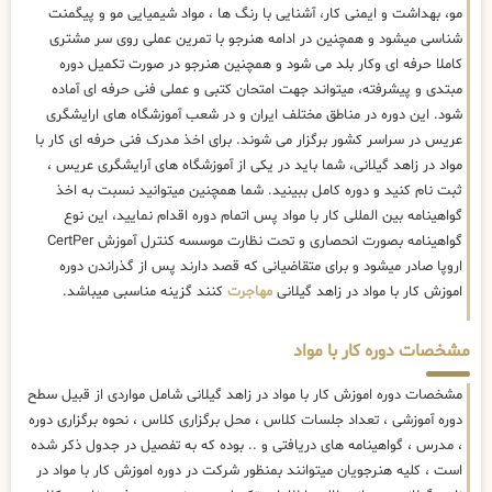
مو، بهداشت و ایمنی کار، آشنایی با رنگ ها ، مواد شیمیایی مو و پیگمنت
شناسی میشود و همچنین در ادامه هنرجو با تمرین عملی روی سر مشتری
کاملا حرفه ای وکار بلد می شود و همچنین هنرجو در صورت تکمیل دوره
مبتدی و پیشرفته، میتواند جهت امتحان کتبی و عملی فنی حرفه ای آماده
شود. این دوره در مناطق مختلف ایران و در شعب آموزشگاه های ارایشگری
عریس در سراسر کشور برگزار می شوند. برای اخذ مدرک فنی حرفه ای کار با
مواد در زاهد گیلانی، شما باید در یکی از آموزشگاه های آرایشگری عریس ،
ثبت نام کنید و دوره کامل ببینید. شما همچنین میتوانید نسبت به اخذ
گواهینامه بین المللی کار با مواد پس اتمام دوره اقدام نمایید، این نوع
گواهینامه بصورت انحصاری و تحت نظارت موسسه کنترل آموزش CertPer
اروپا صادر میشود و برای متقاضیانی که قصد دارند پس از گذراندن دوره
اموزش کار با مواد در زاهد گیلانی
مهاجرت
کنند گزینه مناسبی میباشد.
مشخصات دوره کار با مواد
مشخصات دوره اموزش کار با مواد در زاهد گیلانی شامل مواردی از قبیل سطح
دوره آموزشی ، تعداد جلسات کلاس ، محل برگزاری کلاس ، نحوه برگزاری دوره
، مدرس ، گواهینامه های دریافتی و .. بوده که به تفصیل در جدول ذکر شده
است ، کلیه هنرجویان میتوانند بمنظور شرکت در دوره اموزش کار با مواد در