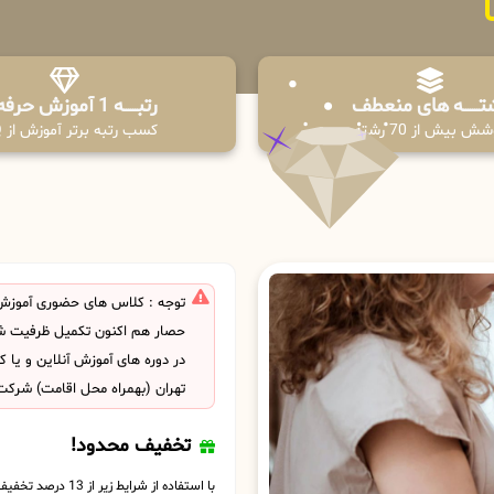
تـــــــه های منعطف
رتبــــــه 1 آموزش حرفه ای
ش بیش از 70 رشته
کسب رتبه برتر آموزش از PPQ
توجه : کلاس های حضوری آموزش ک
حصار هم اکنون تکمیل ظرفیت شد
در دوره های آموزش آنلاین و یا
تهران (بهمراه محل اقامت) شرکت
تخفیف محدود!
با استفاده از شرایط زیر از 13 درصد تخفیف بهره مند شوید.