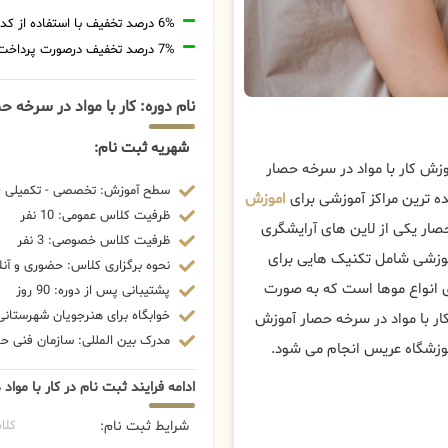
6% درصد تخفیف با استفاده از کد تخفیف 20806
7% درصد تخفیف درصورت پرداخت شهریه با رمزارز
نام دوره: کار با مواد در سرخه ح
شهریه ثبت نام:
زش کار با مواد در سرخه حصار
سطح آموزش: تخصصی - تکمیلی - 
ه ترین مراکز آموزشی برای
اموزش
ظرفیت کلاس عمومی: 10 نفر
صار یکی از لاین های آرایشگری
ظرفیت کلاس خصوصی: 3 نفر
موزشی شامل تکنیک هایی برای
نحوه برگزاری کلاس: حضوری و آنل
ی انواع موها است که به صورت
پشتیبانی پس از دوره: 90 روز
خوابگاه برای هنرجویان شهرستانی:
ار با مواد در سرخه حصار آموزش
مدرک بین المللی: سازمان فنی حرف
آموزشگاه عریس انجام می شود.
ادامه فرایند ثبت نام در کار با موا
شرایط ثبت نام:
کلا