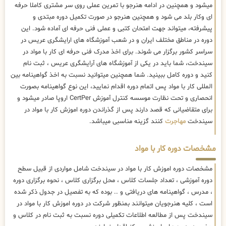
میشود و همچنین در ادامه هنرجو با تمرین عملی روی سر مشتری کاملا حرفه
ای وکار بلد می شود و همچنین هنرجو در صورت تکمیل دوره مبتدی و
پیشرفته، میتواند جهت امتحان کتبی و عملی فنی حرفه ای آماده شود. این
دوره در مناطق مختلف ایران و در شعب آموزشگاه های ارایشگری عریس در
سراسر کشور برگزار می شوند. برای اخذ مدرک فنی حرفه ای کار با مواد در
سیندخت، شما باید در یکی از آموزشگاه های آرایشگری عریس ، ثبت نام
کنید و دوره کامل ببینید. شما همچنین میتوانید نسبت به اخذ گواهینامه بین
المللی کار با مواد پس اتمام دوره اقدام نمایید، این نوع گواهینامه بصورت
انحصاری و تحت نظارت موسسه کنترل آموزش CertPer اروپا صادر میشود و
برای متقاضیانی که قصد دارند پس از گذراندن دوره اموزش کار با مواد در
سیندخت
مهاجرت
کنند گزینه مناسبی میباشد.
مشخصات دوره کار با مواد
مشخصات دوره اموزش کار با مواد در سیندخت شامل مواردی از قبیل سطح
دوره آموزشی ، تعداد جلسات کلاس ، محل برگزاری کلاس ، نحوه برگزاری دوره
، مدرس ، گواهینامه های دریافتی و .. بوده که به تفصیل در جدول ذکر شده
است ، کلیه هنرجویان میتوانند بمنظور شرکت در دوره اموزش کار با مواد در
سیندخت پس از مطالعه اطلاعات تکمیلی دوره نسبت به ثبت نام در کلاس و