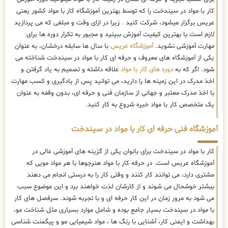
کار با مواد در سیندخت را که توسط بهترین
آموزشگاه کار با مواد کشور یعنی
عریس برگزار میشود، شرکت کنید . زیرا در ازای وقت و مبلغی که می پردازید
لازم است با بهترین کیفیت آموزش ببینید و مجبور به تکرار دوره ها برای
مهارت آموزشی نشوید.
آموزشگاه عریس
با سال ها سابقه درخشان، به عنوان
یکی از آموزشگاه های معروف و حرفه ای کار با مواد در سیندخت شناخته می
شود. اگر که به
دوره های کار با مواد
علاقه داشته و تصمیم به یاد گرفتن و
اخذ مدرک در این زمینه ها را دارید، می توانید پس از یادگیری و کسب مهارت
با اخذ مدرک معتبر و جهانی از سازمان فنی و حرفه ای، بدون وقفه به عنوان
یک متخصص کار با مواد خبره شروع به کار کنید.
آموزشگاه فنی حرفه ای کار با مواد در سیندخت
کار با مواد در سیندخت برای بانوان یکی از گزینه های آموزشی عالی در
آموزشگاه عریس است. در حرفه کار با مواد هنرجوها با هر مواد مویی که
مشتری دارد، می توانند کار کنند و وقتی کار را به درستی انجام می دهند
بیشتر خوشحال می شوند و از کارشان لذت خواهند برد و این موضوع سبب
می شود به مرور زمان در این کار حرفه ای و با تجربه شوند. سرفصل های کار
با مواد در سیندخت بسیار جامع بوده و شامل موارد بسیاری مثل شناخت مو،
بهداشت و ایمنی کار، آشنایی با رنگ ها ، مواد شیمیایی مو و پیگمنت شناسی