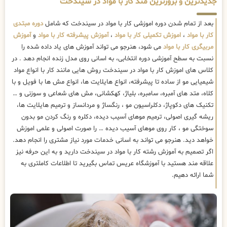
جدیدترین و بروزترین متد کار با مواد در سیندخت
بعد از تمام شدن دوره اموزشی کار با مواد در سیندخت که شامل
دوره مبتدی
کار با مواد
،
اموزش تکمیلی کار با مواد
،
آموزش پیشرفته کار با مواد
و
آموزش
مربیگری کار با مواد
می شود، هنرجو می تواند آموزش های یاد داده شده را
نسبت به سطح آموزشی دوره انتخابی، به اسانی روی مدل زنده انجام دهد . در
کلاس های اموزش کار با مواد در سیندخت روش هایی مانند کار با انواع مواد
شیمیایی مو از ساده تا پیشرفته، انواع هایلایت ها، انواع مش ها با فویل و با
کلاه، متد های آمبره، سامبره، بلیاژ، کهکشانی، مش های شعاعی و سوزنی و …
تکنیک های دکوپاژ، دکلراسیون مو ، رنگساژ و مردانساز و ترمیم هایلایت ها،
ریشه گیری اصولی، ترمیم موهای آسیب دیده، دکلره و رنگ کردن مو بدون
سوختگی مو ، کار روی موهای آسیب دیده … را صورت اصولی و علمی اموزش
خواهد دید. هنرجو می تواند به اسانی خدمات مورد نیاز مشتری را انجام دهد.
اگر تصمیم به آموزش رشته کار با مواد در سیندخت دارید و به این حرفه نیز
علاقه مند هستید با آموزشگاه عریس تماس بگیرید تا اطلاعات کاملتری به
شما ارائه دهیم.