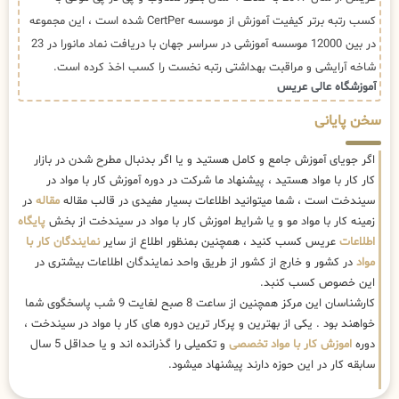
کسب رتبه برتر کیفیت آموزش از موسسه CertPer شده است ، این مجموعه
در بین 12000 موسسه آموزشی در سراسر جهان با دریافت نماد مانورا در 23
شاخه آرایشی و مراقبت بهداشتی رتبه نخست را کسب اخذ کرده است.
آموزشگاه عالی عریس
سخن پایانی
اگر جویای آموزش جامع و کامل هستید و یا اگر بدنبال مطرح شدن در بازار
کار کار با مواد هستید ، پیشنهاد ما شرکت در دوره آموزش کار با مواد در
سیندخت است ، شما میتوانید اطلاعات بسیار مفیدی در قالب مقاله
مقاله
در
زمینه کار با مواد مو و یا شرایط اموزش کار با مواد در سیندخت از بخش
پایگاه
اطلاعات
عریس کسب کنید ، همچنین بمنظور اطلاع از سایر
نمایندگان کار با
مواد
در کشور و خارج از کشور از طریق واحد نمایندگان اطلاعات بیشتری در
این خصوص کسب کنبد.
کارشناسان این مرکز همچنین از ساعت 8 صبح لغایت 9 شب پاسخگوی شما
خواهند بود . یکی از بهترین و پرکار ترین دوره های کار با مواد در سیندخت ،
دوره
اموزش کار با مواد تخصصی
و تکمیلی را گذرانده اند و یا حداقل 5 سال
سابقه کار در این حوزه دارند پیشنهاد میشود.