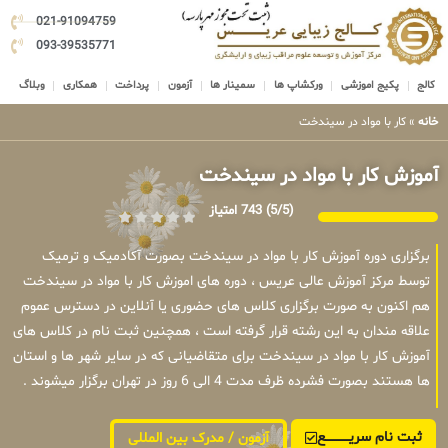
021-91094759
093-39535771
کالج
پکیج اموزشی
ورکشاپ ها
سمینار ها
آزمون
پرداخت
همکاری
وبلاگ
خانه
»
کار با مواد در سیندخت
آموزش کار با مواد در سیندخت
(5/5)
743 امتیاز
برگزاری دوره آموزش کار با مواد در سیندخت بصورت آکادمیک و ترمیک
توسط مرکز آموزش عالی عریس ، دوره های اموزش کار با مواد در سیندخت
هم اکنون به صورت برگزاری کلاس های حضوری یا آنلاین در دسترس عموم
علاقه مندان به این رشته قرار گرفته است ، همچنین ثبت نام در کلاس های
آموزش کار با مواد در سیندخت برای متقاضیانی که در سایر شهر ها و استان
ها هستند بصورت فشرده ظرف مدت 4 الی 6 روز در تهران برگزار میشوند .
ثبت نام سریــــــــــــع
آزمون / مدرک بین المللی