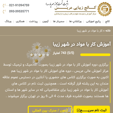
021-91094759
093-39535771
کالج
پکیج اموزشی
ورکشاپ ها
سمینار ها
آزمون
پرداخت
همکاری
وبلاگ
خانه
»
کار با مواد در شهر زیبا
آموزش کار با مواد در شهر زیبا
(5/5)
743 امتیاز
برگزاری دوره آموزش کار با مواد در شهر زیبا بصورت آکادمیک و ترمیک توسط
مرکز آموزش عالی عریس ، دوره های اموزش کار با مواد در شهر زیبا هم
اکنون به صورت برگزاری کلاس های حضوری یا آنلاین در دسترس عموم علاقه
مندان به این رشته قرار گرفته است ، همچنین ثبت نام در کلاس های
آموزش کار با مواد در شهر زیبا برای متقاضیانی که در سایر شهر ها و استان
ها هستند بصورت فشرده ظرف مدت 4 الی 6 روز در تهران برگزار میشوند .
ثبت نام سریــــــــــــع
آزمون / مدرک بین المللی