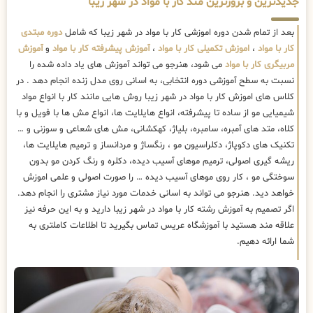
جدیدترین و بروزترین متد کار با مواد در شهر زیبا
بعد از تمام شدن دوره اموزشی کار با مواد در شهر زیبا که شامل
دوره مبتدی
کار با مواد
،
اموزش تکمیلی کار با مواد
،
آموزش پیشرفته کار با مواد
و
آموزش
مربیگری کار با مواد
می شود، هنرجو می تواند آموزش های یاد داده شده را
نسبت به سطح آموزشی دوره انتخابی، به اسانی روی مدل زنده انجام دهد . در
کلاس های اموزش کار با مواد در شهر زیبا روش هایی مانند کار با انواع مواد
شیمیایی مو از ساده تا پیشرفته، انواع هایلایت ها، انواع مش ها با فویل و با
کلاه، متد های آمبره، سامبره، بلیاژ، کهکشانی، مش های شعاعی و سوزنی و …
تکنیک های دکوپاژ، دکلراسیون مو ، رنگساژ و مردانساز و ترمیم هایلایت ها،
ریشه گیری اصولی، ترمیم موهای آسیب دیده، دکلره و رنگ کردن مو بدون
سوختگی مو ، کار روی موهای آسیب دیده … را صورت اصولی و علمی اموزش
خواهد دید. هنرجو می تواند به اسانی خدمات مورد نیاز مشتری را انجام دهد.
اگر تصمیم به آموزش رشته کار با مواد در شهر زیبا دارید و به این حرفه نیز
علاقه مند هستید با آموزشگاه عریس تماس بگیرید تا اطلاعات کاملتری به
شما ارائه دهیم.