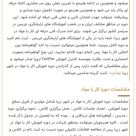
میشود و همچنین در ادامه هنرجو با تمرین عملی روی سر مشتری کاملا حرفه
ای وکار بلد می شود و همچنین هنرجو در صورت تکمیل دوره مبتدی و
پیشرفته، میتواند جهت امتحان کتبی و عملی فنی حرفه ای آماده شود. این
دوره در مناطق مختلف ایران و در شعب آموزشگاه های ارایشگری عریس در
سراسر کشور برگزار می شوند. برای اخذ مدرک فنی حرفه ای کار با مواد در
شهر زیبا، شما باید در یکی از آموزشگاه های آرایشگری عریس ، ثبت نام کنید
و دوره کامل ببینید. شما همچنین میتوانید نسبت به اخذ گواهینامه بین
المللی کار با مواد پس اتمام دوره اقدام نمایید، این نوع گواهینامه بصورت
انحصاری و تحت نظارت موسسه کنترل آموزش CertPer اروپا صادر میشود و
برای متقاضیانی که قصد دارند پس از گذراندن دوره اموزش کار با مواد در شهر
زیبا
مهاجرت
کنند گزینه مناسبی میباشد.
مشخصات دوره کار با مواد
مشخصات دوره اموزش کار با مواد در شهر زیبا شامل مواردی از قبیل سطح
دوره آموزشی ، تعداد جلسات کلاس ، محل برگزاری کلاس ، نحوه برگزاری دوره
، مدرس ، گواهینامه های دریافتی و .. بوده که به تفصیل در جدول ذکر شده
است ، کلیه هنرجویان میتوانند بمنظور شرکت در دوره اموزش کار با مواد در
شهر زیبا پس از مطالعه اطلاعات تکمیلی دوره نسبت به ثبت نام در کلاس و