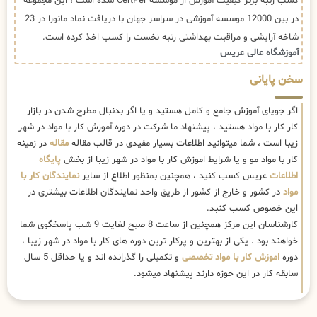
کسب رتبه برتر کیفیت آموزش از موسسه CertPer شده است ، این مجموعه
در بین 12000 موسسه آموزشی در سراسر جهان با دریافت نماد مانورا در 23
شاخه آرایشی و مراقبت بهداشتی رتبه نخست را کسب اخذ کرده است.
آموزشگاه عالی عریس
سخن پایانی
اگر جویای آموزش جامع و کامل هستید و یا اگر بدنبال مطرح شدن در بازار
کار کار با مواد هستید ، پیشنهاد ما شرکت در دوره آموزش کار با مواد در شهر
زیبا است ، شما میتوانید اطلاعات بسیار مفیدی در قالب مقاله
مقاله
در زمینه
کار با مواد مو و یا شرایط اموزش کار با مواد در شهر زیبا از بخش
پایگاه
اطلاعات
عریس کسب کنید ، همچنین بمنظور اطلاع از سایر
نمایندگان کار با
مواد
در کشور و خارج از کشور از طریق واحد نمایندگان اطلاعات بیشتری در
این خصوص کسب کنبد.
کارشناسان این مرکز همچنین از ساعت 8 صبح لغایت 9 شب پاسخگوی شما
خواهند بود . یکی از بهترین و پرکار ترین دوره های کار با مواد در شهر زیبا ،
دوره
اموزش کار با مواد تخصصی
و تکمیلی را گذرانده اند و یا حداقل 5 سال
سابقه کار در این حوزه دارند پیشنهاد میشود.