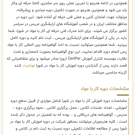
همچنین در ادامه هنرجو با تمرین عملی روی سر مشتری کاملا حرفه ای وکار
بلد می شود و همچنین هنرجو در صورت تکمیل دوره مبتدی و پیشرفته،
میتواند جهت امتحان کتبی و عملی فنی حرفه ای آماده شود. این دوره در
مناطق مختلف ایران و در شعب آموزشگاه های ارایشگری عریس در سراسر
کشور برگزار می شوند. برای اخذ مدرک فنی حرفه ای کار با مواد در شورا، شما
باید در یکی از آموزشگاه های آرایشگری عریس ، ثبت نام کنید و دوره کامل
ببینید. شما همچنین میتوانید نسبت به اخذ گواهینامه بین المللی کار با مواد
پس اتمام دوره اقدام نمایید، این نوع گواهینامه بصورت انحصاری و تحت
نظارت موسسه کنترل آموزش CertPer اروپا صادر میشود و برای متقاضیانی که
قصد دارند پس از گذراندن دوره اموزش کار با مواد در شورا
مهاجرت
کنند
گزینه مناسبی میباشد.
مشخصات دوره کار با مواد
مشخصات دوره اموزش کار با مواد در شورا شامل مواردی از قبیل سطح دوره
آموزشی ، تعداد جلسات کلاس ، محل برگزاری کلاس ، نحوه برگزاری دوره ،
مدرس ، گواهینامه های دریافتی و .. بوده که به تفصیل در جدول ذکر شده
است ، کلیه هنرجویان میتوانند بمنظور شرکت در دوره اموزش کار با مواد در
شورا پس از مطالعه اطلاعات تکمیلی دوره نسبت به ثبت نام در کلاس و