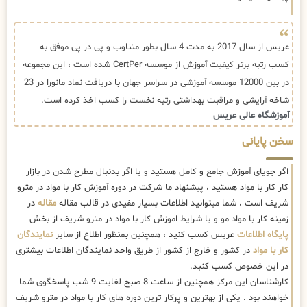
عریس از سال 2017 به مدت 4 سال بطور متناوب و پی در پی موفق به
کسب رتبه برتر کیفیت آموزش از موسسه CertPer شده است ، این مجموعه
در بین 12000 موسسه آموزشی در سراسر جهان با دریافت نماد مانورا در 23
شاخه آرایشی و مراقبت بهداشتی رتبه نخست را کسب اخذ کرده است.
آموزشگاه عالی عریس
سخن پایانی
اگر جویای آموزش جامع و کامل هستید و یا اگر بدنبال مطرح شدن در بازار
کار کار با مواد هستید ، پیشنهاد ما شرکت در دوره آموزش کار با مواد در مترو
شریف است ، شما میتوانید اطلاعات بسیار مفیدی در قالب مقاله
مقاله
در
زمینه کار با مواد مو و یا شرایط اموزش کار با مواد در مترو شریف از بخش
پایگاه اطلاعات
عریس کسب کنید ، همچنین بمنظور اطلاع از سایر
نمایندگان
کار با مواد
در کشور و خارج از کشور از طریق واحد نمایندگان اطلاعات بیشتری
در این خصوص کسب کنبد.
کارشناسان این مرکز همچنین از ساعت 8 صبح لغایت 9 شب پاسخگوی شما
خواهند بود . یکی از بهترین و پرکار ترین دوره های کار با مواد در مترو شریف