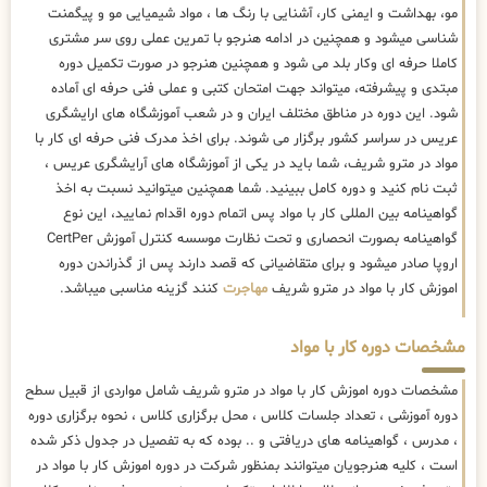
مو، بهداشت و ایمنی کار، آشنایی با رنگ ها ، مواد شیمیایی مو و پیگمنت
شناسی میشود و همچنین در ادامه هنرجو با تمرین عملی روی سر مشتری
کاملا حرفه ای وکار بلد می شود و همچنین هنرجو در صورت تکمیل دوره
مبتدی و پیشرفته، میتواند جهت امتحان کتبی و عملی فنی حرفه ای آماده
شود. این دوره در مناطق مختلف ایران و در شعب آموزشگاه های ارایشگری
عریس در سراسر کشور برگزار می شوند. برای اخذ مدرک فنی حرفه ای کار با
مواد در مترو شریف، شما باید در یکی از آموزشگاه های آرایشگری عریس ،
ثبت نام کنید و دوره کامل ببینید. شما همچنین میتوانید نسبت به اخذ
گواهینامه بین المللی کار با مواد پس اتمام دوره اقدام نمایید، این نوع
گواهینامه بصورت انحصاری و تحت نظارت موسسه کنترل آموزش CertPer
اروپا صادر میشود و برای متقاضیانی که قصد دارند پس از گذراندن دوره
اموزش کار با مواد در مترو شریف
مهاجرت
کنند گزینه مناسبی میباشد.
مشخصات دوره کار با مواد
مشخصات دوره اموزش کار با مواد در مترو شریف شامل مواردی از قبیل سطح
دوره آموزشی ، تعداد جلسات کلاس ، محل برگزاری کلاس ، نحوه برگزاری دوره
، مدرس ، گواهینامه های دریافتی و .. بوده که به تفصیل در جدول ذکر شده
است ، کلیه هنرجویان میتوانند بمنظور شرکت در دوره اموزش کار با مواد در