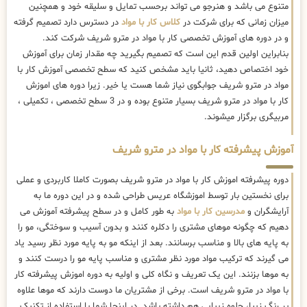
متنوع می باشد و هنرجو می تواند برحسب تمایل و سلیقه خود و همچنین
میزان زمانی که برای شرکت در
کلاس کار با مواد
در دسترس دارد تصمیم گرفته
و در دوره های آموزش تخصصی کار با مواد در مترو شریف شرکت کند.
بنابراین اولین قدم این است که تصمیم بگیرید چه مقدار زمان برای آموزش
خود اختصاص دهید، ثانیا باید مشخص کنید که سطح تخصصی آموزش کار با
مواد در مترو شریف جوابگوی نیاز شما هست یا خیر. زیرا دوره های اموزش
کار با مواد در مترو شریف بسیار متنوع بوده و در 3 سطح تخصصی ، تکمیلی ،
مربیگری برگزار میشوند.
آموزش پیشرفته کار با مواد در مترو شریف
دوره پیشرفته اموزش کار با مواد در مترو شریف بصورت کاملا کاربردی و عملی
برای نخستین بار توسط اموزشگاه عریس طراحی شده و در این دوره ما به
آرایشگران و
مدرسین کار با مواد
به طور کامل و در سطح پیشرفته آموزش می
دهیم که چگونه موهای مشتری را دکلره کنند و بدون آسیب و سوختگی، مو را
به پایه های بالا و مناسب برسانند. بعد از اینکه مو به پایه مورد نظر رسید یاد
می گیرند که ترکیب مواد مورد نظر مشتری و مناسب پایه مو را درست کنند و
به موها بزنند. این یک تعریف و نگاه کلی و اولیه به دوره اموزش پیشرفته کار
با مواد در مترو شریف است. برخی از مشتریان ما دوست دارند که موها علاوه
بر رنگ زیبا، جلوه زیبایی هم داشته باشد. در اینجا شما با استفاده از تکنیک