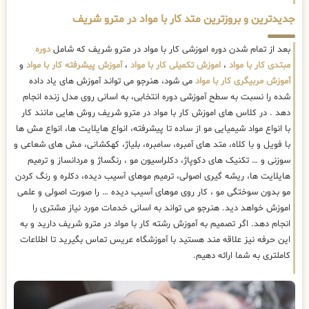
جدیدترین و بروزترین متد کار با مواد در مترو شریف
بعد از تمام شدن دوره اموزشی کار با مواد در مترو شریف که شامل
دوره
مبتدی کار با مواد
،
اموزش تکمیلی کار با مواد
،
آموزش پیشرفته کار با مواد
و
آموزش مربیگری کار با مواد
می شود، هنرجو می تواند آموزش های یاد داده
شده را نسبت به سطح آموزشی دوره انتخابی، به اسانی روی مدل زنده انجام
دهد . در کلاس های اموزش کار با مواد در مترو شریف روش هایی مانند کار
با انواع مواد شیمیایی مو از ساده تا پیشرفته، انواع هایلایت ها، انواع مش ها
با فویل و با کلاه، متد های آمبره، سامبره، بلیاژ، کهکشانی، مش های شعاعی و
سوزنی و … تکنیک های دکوپاژ، دکلراسیون مو ، رنگساژ و مردانساز و ترمیم
هایلایت ها، ریشه گیری اصولی، ترمیم موهای آسیب دیده، دکلره و رنگ کردن
مو بدون سوختگی مو ، کار روی موهای آسیب دیده … را صورت اصولی و علمی
اموزش خواهد دید. هنرجو می تواند به اسانی خدمات مورد نیاز مشتری را
انجام دهد. اگر تصمیم به آموزش رشته کار با مواد در مترو شریف دارید و به
این حرفه نیز علاقه مند هستید با آموزشگاه عریس تماس بگیرید تا اطلاعات
کاملتری به شما ارائه دهیم.