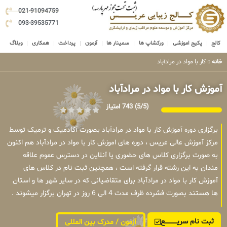
021-91094759
093-39535771
کالج
پکیج اموزشی
ورکشاپ ها
سمینار ها
آزمون
پرداخت
همکاری
وبلاگ
خانه
»
کار با مواد در مرادآباد
آموزش کار با مواد در مرادآباد
(5/5)
743 امتیاز
برگزاری دوره آموزش کار با مواد در مرادآباد بصورت آکادمیک و ترمیک توسط
مرکز آموزش عالی عریس ، دوره های اموزش کار با مواد در مرادآباد هم اکنون
به صورت برگزاری کلاس های حضوری یا آنلاین در دسترس عموم علاقه
مندان به این رشته قرار گرفته است ، همچنین ثبت نام در کلاس های
آموزش کار با مواد در مرادآباد برای متقاضیانی که در سایر شهر ها و استان
ها هستند بصورت فشرده ظرف مدت 4 الی 6 روز در تهران برگزار میشوند .
ثبت نام سریــــــــــــع
آزمون / مدرک بین المللی