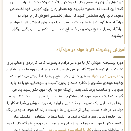
دوره های آموزش تخصصی کار با مواد در مرادآباد شرکت کند. بنابراین اولین
قدم این است که تصمیم بگیرید چه مقدار زمان برای آموزش خود اختصاص
دهید، ثانیا باید مشخص کنید که سطح تخصصی آموزش کار با مواد در
مرادآباد جوابگوی نیاز شما هست یا خیر. زیرا دوره های اموزش کار با مواد در
مرادآباد بسیار متنوع بوده و در 3 سطح تخصصی ، تکمیلی ، مربیگری برگزار
میشوند.
آموزش پیشرفته کار با مواد در مرادآباد
دوره پیشرفته اموزش کار با مواد در مرادآباد بصورت کاملا کاربردی و عملی برای
نخستین بار توسط اموزشگاه عریس طراحی شده و در این دوره ما به آرایشگران
و
مدرسین کار با مواد
به طور کامل و در سطح پیشرفته آموزش می دهیم که
چگونه موهای مشتری را دکلره کنند و بدون آسیب و سوختگی، مو را به پایه
های بالا و مناسب برسانند. بعد از اینکه مو به پایه مورد نظر رسید یاد می
گیرند که ترکیب مواد مورد نظر مشتری و مناسب پایه مو را درست کنند و به
موها بزنند. این یک تعریف و نگاه کلی و اولیه به دوره اموزش پیشرفته کار با
مواد در مرادآباد است. برخی از مشتریان ما دوست دارند که موها علاوه بر رنگ
زیبا، جلوه زیبایی هم داشته باشد. در اینجا شما با استفاده از تکنیک های
مناسب کار با مواد به موها جلوه زیبایی می دهید. در دوره پیشرفته کار با مواد
در مرادآباد هنرجویان
کار با انواع مواد شیمیایی مو
را آموزش خواهند دید.