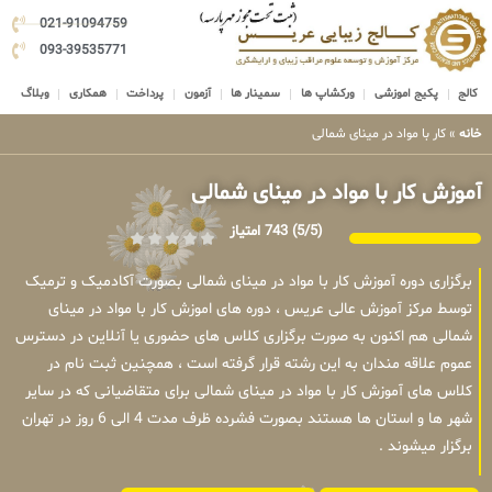
021-91094759
093-39535771
کالج
پکیج اموزشی
ورکشاپ ها
سمینار ها
آزمون
پرداخت
همکاری
وبلاگ
خانه
»
کار با مواد در مینای شمالی
آموزش کار با مواد در مینای شمالی
(5/5)
743 امتیاز
برگزاری دوره آموزش کار با مواد در مینای شمالی بصورت آکادمیک و ترمیک
توسط مرکز آموزش عالی عریس ، دوره های اموزش کار با مواد در مینای
شمالی هم اکنون به صورت برگزاری کلاس های حضوری یا آنلاین در دسترس
عموم علاقه مندان به این رشته قرار گرفته است ، همچنین ثبت نام در
کلاس های آموزش کار با مواد در مینای شمالی برای متقاضیانی که در سایر
شهر ها و استان ها هستند بصورت فشرده ظرف مدت 4 الی 6 روز در تهران
برگزار میشوند .