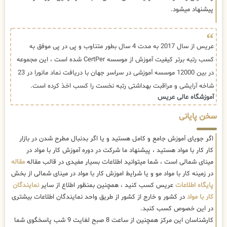
پیشنهاد میشود.
عریس از سال 2017 به مدت 4 سال بطور متناوب و پی در پی موفق به
کسب رتبه برتر کیفیت آموزش از موسسه CertPer شده است ، این مجموعه
در بین 12000 موسسه آموزشی در سراسر جهان با دریافت نماد مانورا در 23
شاخه آرایشی و مراقبت بهداشتی رتبه نخست را کسب اخذ کرده است.
آموزشگاه عالی عریس
سخن پایانی
اگر جویای آموزش جامع و کامل هستید و یا اگر بدنبال مطرح شدن در بازار
کار کار با مواد هستید ، پیشنهاد ما شرکت در دوره آموزش کار با مواد در
مینای شمالی است ، شما میتوانید اطلاعات بسیار مفیدی در قالب مقاله
مقاله
در زمینه کار با مواد مو و یا شرایط اموزش کار با مواد در مینای شمالی از بخش
پایگاه اطلاعات
عریس کسب کنید ، همچنین بمنظور اطلاع از سایر
نمایندگان
کار با مواد
در کشور و خارج از کشور از طریق واحد نمایندگان اطلاعات بیشتری
در این خصوص کسب کنبد.
کارشناسان این مرکز همچنین از ساعت 8 صبح لغایت 9 شب پاسخگوی شما