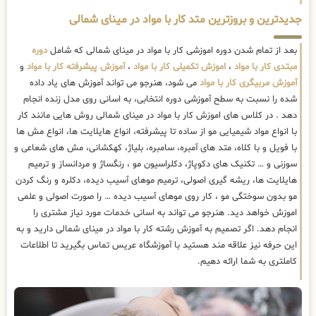
جدیدترین و بروزترین متد کار با مواد در مینای شمالی
بعد از تمام شدن دوره اموزشی کار با مواد در مینای شمالی که شامل
دوره
مبتدی کار با مواد
،
اموزش تکمیلی کار با مواد
،
آموزش پیشرفته کار با مواد
و
آموزش مربیگری کار با مواد
می شود، هنرجو می تواند آموزش های یاد داده
شده را نسبت به سطح آموزشی دوره انتخابی، به اسانی روی مدل زنده انجام
دهد . در کلاس های اموزش کار با مواد در مینای شمالی روش هایی مانند کار
با انواع مواد شیمیایی مو از ساده تا پیشرفته، انواع هایلایت ها، انواع مش ها
با فویل و با کلاه، متد های آمبره، سامبره، بلیاژ، کهکشانی، مش های شعاعی و
سوزنی و … تکنیک های دکوپاژ، دکلراسیون مو ، رنگساژ و مردانساز و ترمیم
هایلایت ها، ریشه گیری اصولی، ترمیم موهای آسیب دیده، دکلره و رنگ کردن
مو بدون سوختگی مو ، کار روی موهای آسیب دیده … را صورت اصولی و علمی
اموزش خواهد دید. هنرجو می تواند به اسانی خدمات مورد نیاز مشتری را
انجام دهد. اگر تصمیم به آموزش رشته کار با مواد در مینای شمالی دارید و به
این حرفه نیز علاقه مند هستید با آموزشگاه عریس تماس بگیرید تا اطلاعات
کاملتری به شما ارائه دهیم.