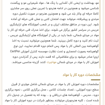
مو، بهداشت و ایمنی کار، آشنایی با رنگ ها ، مواد شیمیایی مو و پیگمنت
شناسی میشود و همچنین در ادامه هنرجو با تمرین عملی روی سر مشتری
کاملا حرفه ای وکار بلد می شود و همچنین هنرجو در صورت تکمیل دوره
مبتدی و پیشرفته، میتواند جهت امتحان کتبی و عملی فنی حرفه ای آماده
شود. این دوره در مناطق مختلف ایران و در شعب آموزشگاه های ارایشگری
عریس در سراسر کشور برگزار می شوند. برای اخذ مدرک فنی حرفه ای کار با
مواد در مینای شمالی، شما باید در یکی از آموزشگاه های آرایشگری عریس ،
ثبت نام کنید و دوره کامل ببینید. شما همچنین میتوانید نسبت به اخذ
گواهینامه بین المللی کار با مواد پس اتمام دوره اقدام نمایید، این نوع
گواهینامه بصورت انحصاری و تحت نظارت موسسه کنترل آموزش CertPer
اروپا صادر میشود و برای متقاضیانی که قصد دارند پس از گذراندن دوره
اموزش کار با مواد در مینای شمالی
مهاجرت
کنند گزینه مناسبی میباشد.
مشخصات دوره کار با مواد
مشخصات دوره اموزش کار با مواد در مینای شمالی شامل مواردی از قبیل
سطح دوره آموزشی ، تعداد جلسات کلاس ، محل برگزاری کلاس ، نحوه برگزاری
دوره ، مدرس ، گواهینامه های دریافتی و .. بوده که به تفصیل در جدول ذکر
شده است ، کلیه هنرجویان میتوانند بمنظور شرکت در دوره اموزش کار با مواد