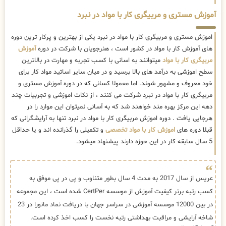
آموزش مستری و مربیگری کار با مواد در نبرد
اموزش مستری و مربیگری کار با مواد در نبرد یکی از بهترین و پرکار ترین دوره
های آموزش کار با مواد در کشور است ، هنرجویان با شرکت در دوره
آموزش
مربیگری کار با مواد
میتوانند به اسانی با کسب تجربه و مهارت در بالاترین
سطح اموزشی به درآمد های بالا برسید و در میان سایر اساتید مواد کار برای
خود معروف و مشهور شوند. اما معمولا کسانی که در دوره آموزش مستری و
مربیگری کار با مواد در نبرد شرکت می کنند ، از نکات اموزشی و تجربیات چند
دهه این مرکز بهره مند خواهند شد که به آسانی نمیتوان این موارد را در
هرجایی یافت . دوره اموزش مربیگری کار با مواد در نبرد تنها به آرایشگرانی که
قبلا دوره های
اموزش کار با مواد تخصصی
و تکمیلی را گذرانده اند و یا حداقل
5 سال سابقه کار در این حوزه دارند پیشنهاد میشود.
عریس از سال 2017 به مدت 4 سال بطور متناوب و پی در پی موفق به
کسب رتبه برتر کیفیت آموزش از موسسه CertPer شده است ، این مجموعه
در بین 12000 موسسه آموزشی در سراسر جهان با دریافت نماد مانورا در 23
شاخه آرایشی و مراقبت بهداشتی رتبه نخست را کسب اخذ کرده است.