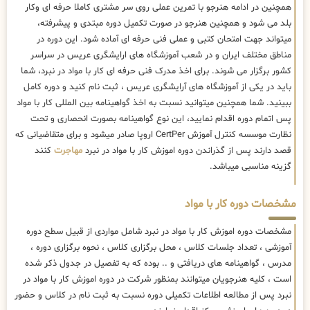
همچنین در ادامه هنرجو با تمرین عملی روی سر مشتری کاملا حرفه ای وکار
بلد می شود و همچنین هنرجو در صورت تکمیل دوره مبتدی و پیشرفته،
میتواند جهت امتحان کتبی و عملی فنی حرفه ای آماده شود. این دوره در
مناطق مختلف ایران و در شعب آموزشگاه های ارایشگری عریس در سراسر
کشور برگزار می شوند. برای اخذ مدرک فنی حرفه ای کار با مواد در نبرد، شما
باید در یکی از آموزشگاه های آرایشگری عریس ، ثبت نام کنید و دوره کامل
ببینید. شما همچنین میتوانید نسبت به اخذ گواهینامه بین المللی کار با مواد
پس اتمام دوره اقدام نمایید، این نوع گواهینامه بصورت انحصاری و تحت
نظارت موسسه کنترل آموزش CertPer اروپا صادر میشود و برای متقاضیانی که
قصد دارند پس از گذراندن دوره اموزش کار با مواد در نبرد
مهاجرت
کنند
گزینه مناسبی میباشد.
مشخصات دوره کار با مواد
مشخصات دوره اموزش کار با مواد در نبرد شامل مواردی از قبیل سطح دوره
آموزشی ، تعداد جلسات کلاس ، محل برگزاری کلاس ، نحوه برگزاری دوره ،
مدرس ، گواهینامه های دریافتی و .. بوده که به تفصیل در جدول ذکر شده
است ، کلیه هنرجویان میتوانند بمنظور شرکت در دوره اموزش کار با مواد در
نبرد پس از مطالعه اطلاعات تکمیلی دوره نسبت به ثبت نام در کلاس و حضور