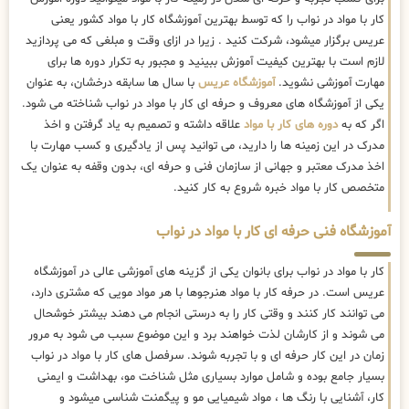
کار با مواد در نواب را که توسط بهترین
آموزشگاه کار با مواد کشور یعنی
عریس برگزار میشود، شرکت کنید . زیرا در ازای وقت و مبلغی که می پردازید
لازم است با بهترین کیفیت آموزش ببینید و مجبور به تکرار دوره ها برای
مهارت آموزشی نشوید.
آموزشگاه عریس
با سال ها سابقه درخشان، به عنوان
یکی از آموزشگاه های معروف و حرفه ای کار با مواد در نواب شناخته می شود.
اگر که به
دوره های کار با مواد
علاقه داشته و تصمیم به یاد گرفتن و اخذ
مدرک در این زمینه ها را دارید، می توانید پس از یادگیری و کسب مهارت با
اخذ مدرک معتبر و جهانی از سازمان فنی و حرفه ای، بدون وقفه به عنوان یک
متخصص کار با مواد خبره شروع به کار کنید.
آموزشگاه فنی حرفه ای کار با مواد در نواب
کار با مواد در نواب برای بانوان یکی از گزینه های آموزشی عالی در آموزشگاه
عریس است. در حرفه کار با مواد هنرجوها با هر مواد مویی که مشتری دارد،
می توانند کار کنند و وقتی کار را به درستی انجام می دهند بیشتر خوشحال
می شوند و از کارشان لذت خواهند برد و این موضوع سبب می شود به مرور
زمان در این کار حرفه ای و با تجربه شوند. سرفصل های کار با مواد در نواب
بسیار جامع بوده و شامل موارد بسیاری مثل شناخت مو، بهداشت و ایمنی
کار، آشنایی با رنگ ها ، مواد شیمیایی مو و پیگمنت شناسی میشود و