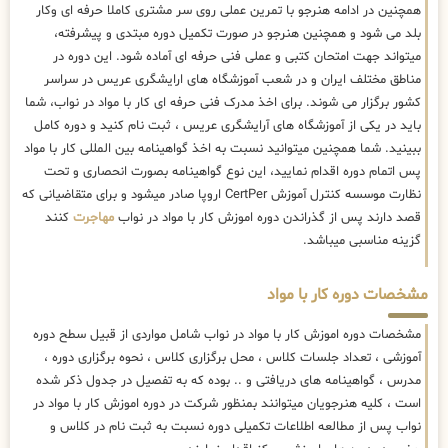
همچنین در ادامه هنرجو با تمرین عملی روی سر مشتری کاملا حرفه ای وکار
بلد می شود و همچنین هنرجو در صورت تکمیل دوره مبتدی و پیشرفته،
میتواند جهت امتحان کتبی و عملی فنی حرفه ای آماده شود. این دوره در
مناطق مختلف ایران و در شعب آموزشگاه های ارایشگری عریس در سراسر
کشور برگزار می شوند. برای اخذ مدرک فنی حرفه ای کار با مواد در نواب، شما
باید در یکی از آموزشگاه های آرایشگری عریس ، ثبت نام کنید و دوره کامل
ببینید. شما همچنین میتوانید نسبت به اخذ گواهینامه بین المللی کار با مواد
پس اتمام دوره اقدام نمایید، این نوع گواهینامه بصورت انحصاری و تحت
نظارت موسسه کنترل آموزش CertPer اروپا صادر میشود و برای متقاضیانی که
قصد دارند پس از گذراندن دوره اموزش کار با مواد در نواب
مهاجرت
کنند
گزینه مناسبی میباشد.
مشخصات دوره کار با مواد
مشخصات دوره اموزش کار با مواد در نواب شامل مواردی از قبیل سطح دوره
آموزشی ، تعداد جلسات کلاس ، محل برگزاری کلاس ، نحوه برگزاری دوره ،
مدرس ، گواهینامه های دریافتی و .. بوده که به تفصیل در جدول ذکر شده
است ، کلیه هنرجویان میتوانند بمنظور شرکت در دوره اموزش کار با مواد در
نواب پس از مطالعه اطلاعات تکمیلی دوره نسبت به ثبت نام در کلاس و