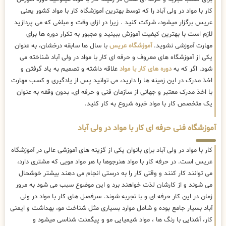
کار با مواد در ولی آباد را که توسط بهترین
آموزشگاه کار با مواد کشور یعنی
عریس برگزار میشود، شرکت کنید . زیرا در ازای وقت و مبلغی که می پردازید
لازم است با بهترین کیفیت آموزش ببینید و مجبور به تکرار دوره ها برای
مهارت آموزشی نشوید.
آموزشگاه عریس
با سال ها سابقه درخشان، به عنوان
یکی از آموزشگاه های معروف و حرفه ای کار با مواد در ولی آباد شناخته می
شود. اگر که به
دوره های کار با مواد
علاقه داشته و تصمیم به یاد گرفتن و
اخذ مدرک در این زمینه ها را دارید، می توانید پس از یادگیری و کسب مهارت
با اخذ مدرک معتبر و جهانی از سازمان فنی و حرفه ای، بدون وقفه به عنوان
یک متخصص کار با مواد خبره شروع به کار کنید.
آموزشگاه فنی حرفه ای کار با مواد در ولی آباد
کار با مواد در ولی آباد برای بانوان یکی از گزینه های آموزشی عالی در آموزشگاه
عریس است. در حرفه کار با مواد هنرجوها با هر مواد مویی که مشتری دارد،
می توانند کار کنند و وقتی کار را به درستی انجام می دهند بیشتر خوشحال
می شوند و از کارشان لذت خواهند برد و این موضوع سبب می شود به مرور
زمان در این کار حرفه ای و با تجربه شوند. سرفصل های کار با مواد در ولی
آباد بسیار جامع بوده و شامل موارد بسیاری مثل شناخت مو، بهداشت و ایمنی
کار، آشنایی با رنگ ها ، مواد شیمیایی مو و پیگمنت شناسی میشود و