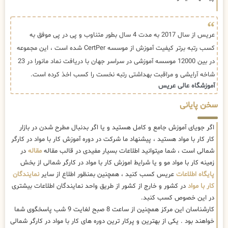
عریس از سال 2017 به مدت 4 سال بطور متناوب و پی در پی موفق به
کسب رتبه برتر کیفیت آموزش از موسسه CertPer شده است ، این مجموعه
در بین 12000 موسسه آموزشی در سراسر جهان با دریافت نماد مانورا در 23
شاخه آرایشی و مراقبت بهداشتی رتبه نخست را کسب اخذ کرده است.
آموزشگاه عالی عریس
سخن پایانی
اگر جویای آموزش جامع و کامل هستید و یا اگر بدنبال مطرح شدن در بازار
کار کار با مواد هستید ، پیشنهاد ما شرکت در دوره آموزش کار با مواد در کارگر
شمالی است ، شما میتوانید اطلاعات بسیار مفیدی در قالب مقاله
مقاله
در
زمینه کار با مواد مو و یا شرایط اموزش کار با مواد در کارگر شمالی از بخش
پایگاه اطلاعات
عریس کسب کنید ، همچنین بمنظور اطلاع از سایر
نمایندگان
کار با مواد
در کشور و خارج از کشور از طریق واحد نمایندگان اطلاعات بیشتری
در این خصوص کسب کنبد.
کارشناسان این مرکز همچنین از ساعت 8 صبح لغایت 9 شب پاسخگوی شما
خواهند بود . یکی از بهترین و پرکار ترین دوره های کار با مواد در کارگر شمالی