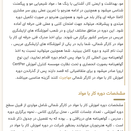
مو، بهداشت و ایمنی کار، آشنایی با رنگ ها ، مواد شیمیایی مو و پیگمنت
شناسی میشود و همچنین در ادامه هنرجو با تمرین عملی روی سر مشتری
کاملا حرفه ای وکار بلد می شود و همچنین هنرجو در صورت تکمیل دوره
مبتدی و پیشرفته، میتواند جهت امتحان کتبی و عملی فنی حرفه ای آماده
شود. این دوره در مناطق مختلف ایران و در شعب آموزشگاه های ارایشگری
عریس در سراسر کشور برگزار می شوند. برای اخذ مدرک فنی حرفه ای کار با
مواد در کارگر شمالی، شما باید در یکی از آموزشگاه های آرایشگری عریس ،
ثبت نام کنید و دوره کامل ببینید. شما همچنین میتوانید نسبت به اخذ
گواهینامه بین المللی کار با مواد پس اتمام دوره اقدام نمایید، این نوع
گواهینامه بصورت انحصاری و تحت نظارت موسسه کنترل آموزش CertPer
اروپا صادر میشود و برای متقاضیانی که قصد دارند پس از گذراندن دوره
اموزش کار با مواد در کارگر شمالی
مهاجرت
کنند گزینه مناسبی میباشد.
مشخصات دوره کار با مواد
مشخصات دوره اموزش کار با مواد در کارگر شمالی شامل مواردی از قبیل سطح
دوره آموزشی ، تعداد جلسات کلاس ، محل برگزاری کلاس ، نحوه برگزاری دوره
، مدرس ، گواهینامه های دریافتی و .. بوده که به تفصیل در جدول ذکر شده
است ، کلیه هنرجویان میتوانند بمنظور شرکت در دوره اموزش کار با مواد در