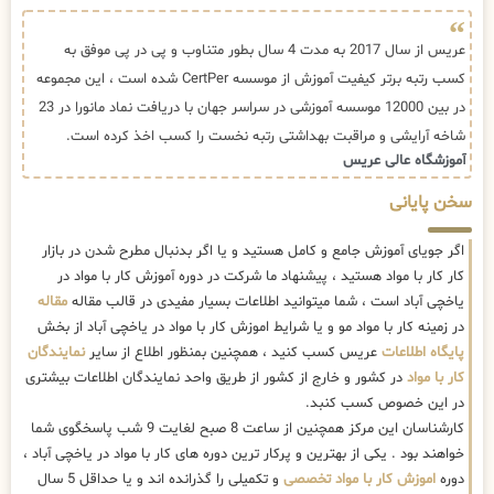
عریس از سال 2017 به مدت 4 سال بطور متناوب و پی در پی موفق به
کسب رتبه برتر کیفیت آموزش از موسسه CertPer شده است ، این مجموعه
در بین 12000 موسسه آموزشی در سراسر جهان با دریافت نماد مانورا در 23
شاخه آرایشی و مراقبت بهداشتی رتبه نخست را کسب اخذ کرده است.
آموزشگاه عالی عریس
سخن پایانی
اگر جویای آموزش جامع و کامل هستید و یا اگر بدنبال مطرح شدن در بازار
کار کار با مواد هستید ، پیشنهاد ما شرکت در دوره آموزش کار با مواد در
یاخچی آباد است ، شما میتوانید اطلاعات بسیار مفیدی در قالب مقاله
مقاله
در زمینه کار با مواد مو و یا شرایط اموزش کار با مواد در یاخچی آباد از بخش
پایگاه اطلاعات
عریس کسب کنید ، همچنین بمنظور اطلاع از سایر
نمایندگان
کار با مواد
در کشور و خارج از کشور از طریق واحد نمایندگان اطلاعات بیشتری
در این خصوص کسب کنبد.
کارشناسان این مرکز همچنین از ساعت 8 صبح لغایت 9 شب پاسخگوی شما
خواهند بود . یکی از بهترین و پرکار ترین دوره های کار با مواد در یاخچی آباد ،
دوره
اموزش کار با مواد تخصصی
و تکمیلی را گذرانده اند و یا حداقل 5 سال