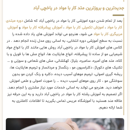
جدیدترین و بروزترین متد کار با مواد در یاخچی آباد
بعد از تمام شدن دوره اموزشی کار با مواد در یاخچی آباد که شامل
دوره مبتدی
کار با مواد
،
اموزش تکمیلی کار با مواد
،
آموزش پیشرفته کار با مواد
و
آموزش
مربیگری کار با مواد
می شود، هنرجو می تواند آموزش های یاد داده شده را
نسبت به سطح آموزشی دوره انتخابی، به اسانی روی مدل زنده انجام دهد . در
کلاس های اموزش کار با مواد در یاخچی آباد روش هایی مانند کار با انواع مواد
شیمیایی مو از ساده تا پیشرفته، انواع هایلایت ها، انواع مش ها با فویل و با
کلاه، متد های آمبره، سامبره، بلیاژ، کهکشانی، مش های شعاعی و سوزنی و …
تکنیک های دکوپاژ، دکلراسیون مو ، رنگساژ و مردانساز و ترمیم هایلایت ها،
ریشه گیری اصولی، ترمیم موهای آسیب دیده، دکلره و رنگ کردن مو بدون
سوختگی مو ، کار روی موهای آسیب دیده … را صورت اصولی و علمی اموزش
خواهد دید. هنرجو می تواند به اسانی خدمات مورد نیاز مشتری را انجام دهد.
اگر تصمیم به آموزش رشته کار با مواد در یاخچی آباد دارید و به این حرفه نیز
علاقه مند هستید با آموزشگاه عریس تماس بگیرید تا اطلاعات کاملتری به
شما ارائه دهیم.