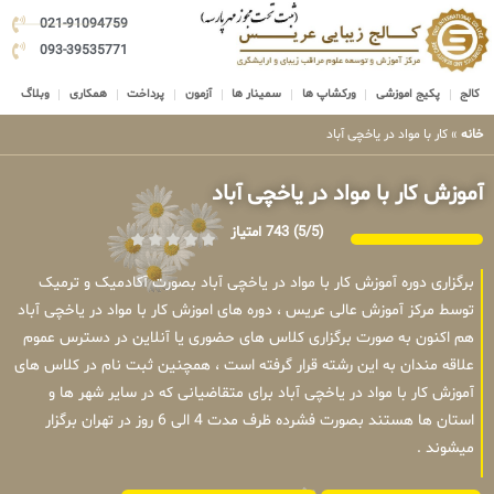
021-91094759
093-39535771
کالج
پکیج اموزشی
ورکشاپ ها
سمینار ها
آزمون
پرداخت
همکاری
وبلاگ
خانه
»
کار با مواد در یاخچی آباد
آموزش کار با مواد در یاخچی آباد
(5/5)
743 امتیاز
برگزاری دوره آموزش کار با مواد در یاخچی آباد بصورت آکادمیک و ترمیک
توسط مرکز آموزش عالی عریس ، دوره های اموزش کار با مواد در یاخچی آباد
هم اکنون به صورت برگزاری کلاس های حضوری یا آنلاین در دسترس عموم
علاقه مندان به این رشته قرار گرفته است ، همچنین ثبت نام در کلاس های
آموزش کار با مواد در یاخچی آباد برای متقاضیانی که در سایر شهر ها و
استان ها هستند بصورت فشرده ظرف مدت 4 الی 6 روز در تهران برگزار
میشوند .