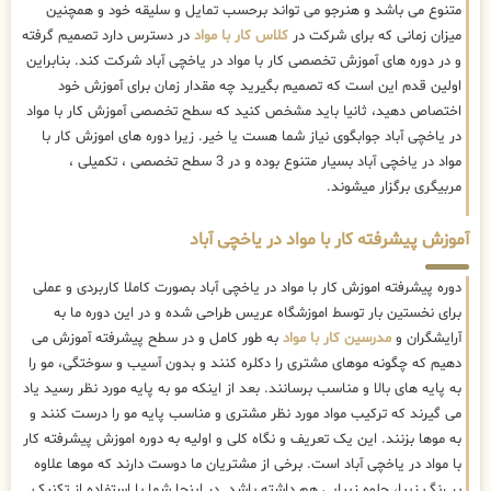
متنوع می باشد و هنرجو می تواند برحسب تمایل و سلیقه خود و همچنین
میزان زمانی که برای شرکت در
کلاس کار با مواد
در دسترس دارد تصمیم گرفته
و در دوره های آموزش تخصصی کار با مواد در یاخچی آباد شرکت کند. بنابراین
اولین قدم این است که تصمیم بگیرید چه مقدار زمان برای آموزش خود
اختصاص دهید، ثانیا باید مشخص کنید که سطح تخصصی آموزش کار با مواد
در یاخچی آباد جوابگوی نیاز شما هست یا خیر. زیرا دوره های اموزش کار با
مواد در یاخچی آباد بسیار متنوع بوده و در 3 سطح تخصصی ، تکمیلی ،
مربیگری برگزار میشوند.
آموزش پیشرفته کار با مواد در یاخچی آباد
دوره پیشرفته اموزش کار با مواد در یاخچی آباد بصورت کاملا کاربردی و عملی
برای نخستین بار توسط اموزشگاه عریس طراحی شده و در این دوره ما به
آرایشگران و
مدرسین کار با مواد
به طور کامل و در سطح پیشرفته آموزش می
دهیم که چگونه موهای مشتری را دکلره کنند و بدون آسیب و سوختگی، مو را
به پایه های بالا و مناسب برسانند. بعد از اینکه مو به پایه مورد نظر رسید یاد
می گیرند که ترکیب مواد مورد نظر مشتری و مناسب پایه مو را درست کنند و
به موها بزنند. این یک تعریف و نگاه کلی و اولیه به دوره اموزش پیشرفته کار
با مواد در یاخچی آباد است. برخی از مشتریان ما دوست دارند که موها علاوه
بر رنگ زیبا، جلوه زیبایی هم داشته باشد. در اینجا شما با استفاده از تکنیک