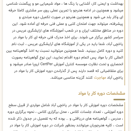
بهداشت و ایمنی کار، آشنایی با رنگ ها ، مواد شیمیایی مو و پیگمنت شناسی
میشود و همچنین در ادامه هنرجو با تمرین عملی روی سر مشتری کاملا حرفه
ای وکار بلد می شود و همچنین هنرجو در صورت تکمیل دوره مبتدی و
پیشرفته، میتواند جهت امتحان کتبی و عملی فنی حرفه ای آماده شود. این
دوره در مناطق مختلف ایران و در شعب آموزشگاه های ارایشگری عریس در
سراسر کشور برگزار می شوند. برای اخذ مدرک فنی حرفه ای کار با مواد در
یاخچی آباد، شما باید در یکی از آموزشگاه های آرایشگری عریس ، ثبت نام
کنید و دوره کامل ببینید. شما همچنین میتوانید نسبت به اخذ گواهینامه بین
المللی کار با مواد پس اتمام دوره اقدام نمایید، این نوع گواهینامه بصورت
انحصاری و تحت نظارت موسسه کنترل آموزش CertPer اروپا صادر میشود و
برای متقاضیانی که قصد دارند پس از گذراندن دوره اموزش کار با مواد در
یاخچی آباد
مهاجرت
کنند گزینه مناسبی میباشد.
مشخصات دوره کار با مواد
مشخصات دوره اموزش کار با مواد در یاخچی آباد شامل مواردی از قبیل سطح
دوره آموزشی ، تعداد جلسات کلاس ، محل برگزاری کلاس ، نحوه برگزاری دوره
، مدرس ، گواهینامه های دریافتی و .. بوده که به تفصیل در جدول ذکر شده
است ، کلیه هنرجویان میتوانند بمنظور شرکت در دوره اموزش کار با مواد در