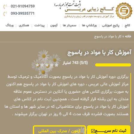
021-91094759
093-39535771
کالج
پکیج اموزشی
ورکشاپ ها
سمینار ها
آزمون
پرداخت
همکاری
وبلاگ
خانه
»
کار با مواد در یاسوج
آموزش کار با مواد در یاسوج
(5/5)
743 امتیاز
برگزاری دوره آموزش کار با مواد در یاسوج بصورت آکادمیک و ترمیک توسط
مرکز آموزش عالی عریس ، دوره های اموزش کار با مواد در یاسوج هم اکنون
به صورت برگزاری کلاس های حضوری یا آنلاین در دسترس عموم علاقه
مندان به این رشته قرار گرفته است ، همچنین ثبت نام در کلاس های
آموزش کار با مواد در یاسوج برای متقاضیانی که در سایر شهر ها و استان ها
هستند بصورت فشرده ظرف مدت 4 الی 6 روز در تهران برگزار میشوند .
ثبت نام سریــــــــــــع
آزمون / مدرک بین المللی