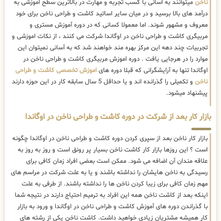
ناخن
میتوانند به اسانی با کسب تجربه و مهارت در بالاترین سطح اموزشی به
درآمد های بالا برسید و در میان سایر اساتید کاشت و طراحی ناخن برای خود
معروف و مشهور شوند. اما معمولا کسانی که در دوره آموزش مستری و
مربیگری کاشت و طراحی ناخن در اوگاندا شرکت می کنند ، از نکات اموزشی و
تجربیات چند دهه این مرکز بهره مند خواهند شد که به آسانی نمیتوان این
موارد را در هرجایی یافت . دوره اموزش مربیگری کاشت و طراحی ناخن در
اوگاندا تنها به آرایشگرانی که قبلا دوره های
اموزش تخصصی کاشت و طراحی
ناخن
و تکمیلی را گذرانده اند و یا حداقل 5 سال سابقه کار در این حوزه دارند
پیشنهاد میشود.
بازار کار بعد از شرکت در دوره کاشت و طراحی ناخن در اوگاندا
بازار کار ناخن بعد از سپری کردن دوره کاشت و طراحی ناخن در اوگاندا چگونه
است ؟ این روزها بازار کار کاشت ناخن بسیار پر رونق است و روز به روز به
علاقه مندان آن اضافه می شود. ممکن است بعضی افراد زمان کافی برای
رسیدگی به ناخن هایشان را نداشته باشند و یا به علت شرکت در مراسم های
مهم زمان کافی برای زیبا کردن ناخن ها را نداشته باشند. از طرفی به علت
اینکه بعد از کاشت ناخن همه این افراد به ترمیم احتیاج دارند در نتیجه شما
با گذراندن دوره های آموزش کاشت و طراحی ناخن در اوگاندا و ورود به بازار
کار همیشه مشتریان زیادی خواهید داشت. کاشت ناخن یکی از رشته های