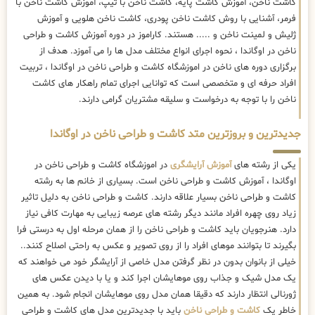
کاشت ناخن، آموزش کاشت پایه، کاشت ناخن با تیپ، آموزش کاشت ناخن با
فرمر، آشنایی با روش کاشت ناخن پودری، کاشت ناخن هلویی و آموزش
ژلیش و لمینت ناخن و ..... هستند. کاراموز در دوره آموزش کاشت و طراحی
ناخن در اوگاندا ، نحوه اجرای انواع مختلف مدل ها را می آموزد. هدف از
برگزاری دوره های ناخن در اموزشگاه کاشت و طراحی ناخن در اوگاندا ، تربیت
افراد حرفه ای و متخصصی است که توانایی اجرای تمام راهکار های کاشت
ناخن را با توجه به درخواست و سلیقه مشتریان گرامی دارند.
جدیدترین و بروزترین متد کاشت و طراحی ناخن در اوگاندا
یکی از رشته های
آموزش آرایشگری
در اموزشگاه کاشت و طراحی ناخن در
اوگاندا ، آموزش کاشت و طراحی ناخن است. بسیاری از خانم ها به رشته
کاشت و طراحی ناخن بسیار علاقه دارند. کاشت و طراحی ناخن به دلیل تاثیر
زیاد روی چهره افراد مانند دیگر رشته های عرصه زیبایی به مهارت کافی نیاز
دارد. هنرجویان باید کاشت و طراحی ناخن را از همان مرحله اول به درستی فرا
بگیرند تا بتوانند موهای افراد را از روی تصویر و عکس به راحتی اصلاح کنند..
خیلی از بانوان بدون در نظر گرفتن مدل خاصی از آرایشگر خود می خواهند که
یک مدل شیک و جذاب روی موهایشان اجرا کند و یا با دیدن عکس های
ژورنالی انتظار دارند که دقیقا همان مدل روی موهایشان انجام شود. به همین
خاطر یک
کاشت و طراحی ناخن
باید با جدیدترین مدل های کاشت و طراحی