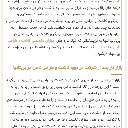
ناخن
میتوانند به اسانی با کسب تجربه و مهارت در بالاترین سطح اموزشی به
درآمد های بالا برسید و در میان سایر اساتید کاشت و طراحی ناخن برای خود
معروف و مشهور شوند. اما معمولا کسانی که در دوره آموزش مستری و
مربیگری کاشت و طراحی ناخن در بریتانیا شرکت می کنند ، از نکات اموزشی و
تجربیات چند دهه این مرکز بهره مند خواهند شد که به آسانی نمیتوان این
موارد را در هرجایی یافت . دوره اموزش مربیگری کاشت و طراحی ناخن در
بریتانیا تنها به آرایشگرانی که قبلا دوره های
اموزش تخصصی کاشت و طراحی
ناخن
و تکمیلی را گذرانده اند و یا حداقل 5 سال سابقه کار در این حوزه دارند
پیشنهاد میشود.
بازار کار بعد از شرکت در دوره کاشت و طراحی ناخن در بریتانیا
بازار کار ناخن بعد از سپری کردن دوره کاشت و طراحی ناخن در بریتانیا چگونه
است ؟ این روزها بازار کار کاشت ناخن بسیار پر رونق است و روز به روز به
علاقه مندان آن اضافه می شود. ممکن است بعضی افراد زمان کافی برای
رسیدگی به ناخن هایشان را نداشته باشند و یا به علت شرکت در مراسم های
مهم زمان کافی برای زیبا کردن ناخن ها را نداشته باشند. از طرفی به علت
اینکه بعد از کاشت ناخن همه این افراد به ترمیم احتیاج دارند در نتیجه شما
با گذراندن دوره های آموزش کاشت و طراحی ناخن در بریتانیا و ورود به بازار
کار همیشه مشتریان زیادی خواهید داشت. کاشت ناخن یکی از رشته های