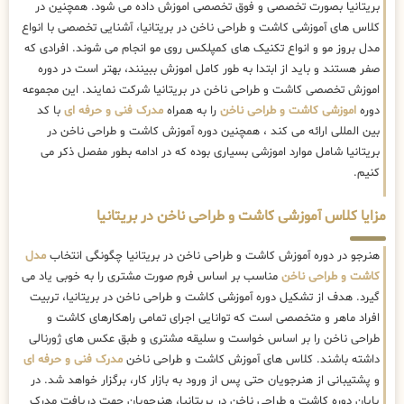
بریتانیا بصورت تخصصی و فوق تخصصی اموزش داده می شود. همچنین در
کلاس های آموزشی کاشت و طراحی ناخن در بریتانیا، آشنایی تخصصی با انواع
مدل بروز مو و انواع تکنیک های کمپلکس روی مو انجام می شوند. افرادی که
صفر هستند و باید از ابتدا به طور کامل اموزش ببینند، بهتر است در دوره
اموزش تخصصی کاشت و طراحی ناخن در بریتانیا شرکت نمایند. این مجموعه
دوره
اموزشی کاشت و طراحی ناخن
را به همراه
مدرک فنی و حرفه ای
با کد
بین المللی ارائه می کند ، همچنین دوره آموزش کاشت و طراحی ناخن در
بریتانیا شامل موارد اموزشی بسیاری بوده که در ادامه بطور مفصل ذکر می
کنیم.
مزایا کلاس آموزشی کاشت و طراحی ناخن در بریتانیا
هنرجو در دوره آموزش کاشت و طراحی ناخن در بریتانیا چگونگی انتخاب
مدل
کاشت و طراحی ناخن
مناسب بر اساس فرم صورت مشتری را به خوبی یاد می
گیرد. هدف از تشکیل دوره آموزشی کاشت و طراحی ناخن در بریتانیا، تربیت
افراد ماهر و متخصصی است که توانایی اجرای تمامی راهکارهای کاشت و
طراحی ناخن را بر اساس خواست و سلیقه مشتری و طبق عکس های ژورنالی
داشته باشند. کلاس های آموزش کاشت و طراحی ناخن
مدرک فنی و حرفه ای
و پشتیبانی از هنرجویان حتی پس از ورود به بازار کار، برگزار خواهد شد. در
پایان دوره کاشت و طراحی ناخن در بریتانیا، هنرجویان جهت دریافت مدرک