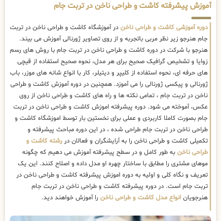
آموزش پیشرفته کاشت و طراحی ناخن در تربت جام
دوره آموزشی کاشت و طراحی ناخن
در آموزشگاه کاشت و طراحی ناخن در تربت
جام هنرجو زیر نظر مربی باتجربه و از روی تصاویر ژورنالی آموزش می بیند.
هنرجو با شرکت در دوره کاشت و طراحی ناخن در تربت جام با روش های رسم
زوایا و تشخیص گرافیک صحیح برای هر مدل، نحوه صحیح استفاده از قیچی
های حرفه ای، نحوه استفاده از کلیپر و دیتیلر، کار با انواع شانه های موزر، باب
ژورنالی و پیکسی ژورنالی را می آموزد. همچنین در دوره آموزش کاشت و طراحی
ناخن در تربت جام ، تمامی نکته ها و راه های کاشت و طراحی ناخن از روی
عکس، آموخته می شود. دوره پیشرفته اموزش کاشت و طراحی ناخن در تربت
جام بصورت کاملا کاربردی و عملی برای نخستین بار توسط اموزشگاه کاشت و
طراحی ناخن در تربت جام طراحی شده ، در این دوره مباحث پیشرفته و
تکمیلی کاشت و طراحی ناخن را به آرایشگران و فعالان در
رشته کاشت و
طراحی ناخن
به طور کامل و در سطح پیشرفته آموزش می دهیم که چگونه
موهای مشتری را مطابق با ساختار چهره او مدل داده و اصلاح کنند. این یک
تعریف و نگاه کلی و اولیه به دوره اموزش پیشرفته کاشت و طراحی ناخن در
تربت جام است. در دوره پیشرفته کاشت و طراحی ناخن در تربت جام
هنرجویان
انواع مدل کاشت و طراحی ناخن
را آموزش خواهند دید.