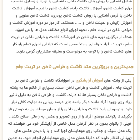
شامل آشنایی با روش های کاشت ناخن ، آشنایی با لوازم و وسایل مناسب
برای کاشت ناخن، آموزش کاشت پایه، کاشت ناخن با تیپ، آموزش کاشت
ناخن با فرمر، آشنایی با روش کاشت ناخن پودری، کاشت ناخن هلویی و
آموزش ژلیش و لمینت ناخن و ..... هستند. کاراموز در دوره آموزش کاشت و
طراحی ناخن در تربت جام ، نحوه اجرای انواع مختلف مدل ها را می آموزد.
هدف از برگزاری دوره های ناخن در اموزشگاه کاشت و طراحی ناخن در تربت
جام ، تربیت افراد حرفه ای و متخصصی است که توانایی اجرای تمام راهکار
های کاشت ناخن را با توجه به درخواست و سلیقه مشتریان گرامی دارند.
جدیدترین و بروزترین متد کاشت و طراحی ناخن در تربت جام
یکی از رشته های
آموزش آرایشگری
در اموزشگاه کاشت و طراحی ناخن در
تربت جام ، آموزش کاشت و طراحی ناخن است. بسیاری از خانم ها به رشته
کاشت و طراحی ناخن بسیار علاقه دارند. کاشت و طراحی ناخن به دلیل تاثیر
زیاد روی چهره افراد مانند دیگر رشته های عرصه زیبایی به مهارت کافی نیاز
دارد. هنرجویان باید کاشت و طراحی ناخن را از همان مرحله اول به درستی فرا
بگیرند تا بتوانند موهای افراد را از روی تصویر و عکس به راحتی اصلاح کنند..
خیلی از بانوان بدون در نظر گرفتن مدل خاصی از آرایشگر خود می خواهند که
یک مدل شیک و جذاب روی موهایشان اجرا کند و یا با دیدن عکس های
ژورنالی انتظار دارند که دقیقا همان مدل روی موهایشان انجام شود. به همین