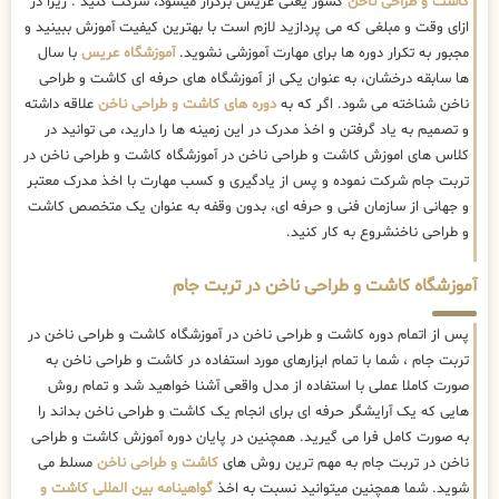
کاشت و طراحی ناخن
کشور یعنی عریس برگزار میشود، شرکت کنید . زیرا در
ازای وقت و مبلغی که می پردازید لازم است با بهترین کیفیت آموزش ببینید و
مجبور به تکرار دوره ها برای مهارت آموزشی نشوید.
آموزشگاه عریس
با سال
ها سابقه درخشان، به عنوان یکی از آموزشگاه های حرفه ای کاشت و طراحی
ناخن شناخته می شود. اگر که به
دوره های کاشت و طراحی ناخن
علاقه داشته
و تصمیم به یاد گرفتن و اخذ مدرک در این زمینه ها را دارید، می توانید در
کلاس های اموزش کاشت و طراحی ناخن در آموزشگاه کاشت و طراحی ناخن در
تربت جام شرکت نموده و پس از یادگیری و کسب مهارت با اخذ مدرک معتبر
و جهانی از سازمان فنی و حرفه ای، بدون وقفه به عنوان یک متخصص کاشت
و طراحی ناخنشروع به کار کنید.
آموزشگاه کاشت و طراحی ناخن در تربت جام
پس از اتمام دوره کاشت و طراحی ناخن در آموزشگاه کاشت و طراحی ناخن در
تربت جام ، شما با تمام ابزارهای مورد استفاده در کاشت و طراحی ناخن به
صورت کاملا عملی با استفاده از مدل واقعی آشنا خواهید شد و تمام روش
هایی که یک آرایشگر حرفه ای برای انجام یک کاشت و طراحی ناخن بداند را
به صورت کامل فرا می گیرید. همچنین در پایان دوره آموزش کاشت و طراحی
ناخن در تربت جام به مهم ترین روش های
کاشت و طراحی ناخن
مسلط می
شوید. شما همچنین میتوانید نسبت به اخذ
گواهینامه بین المللی کاشت و