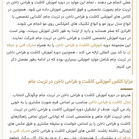
عملی انجام می دهند ، تمام این موارد در دوره اموزش کاشت و طراحی ناخن در
تربت جام بصورت تخصصی و فوق تخصصی اموزش داده می شود. همچنین در
کلاس های آموزشی کاشت و طراحی ناخن در تربت جام، آشنایی تخصصی با
انواع مدل بروز مو و انواع تکنیک های کمپلکس روی مو انجام می شوند.
افرادی که صفر هستند و باید از ابتدا به طور کامل اموزش ببینند، بهتر است
در دوره اموزش تخصصی کاشت و طراحی ناخن در تربت جام شرکت نمایند.
این مجموعه دوره
اموزشی کاشت و طراحی ناخن
را به همراه
مدرک فنی و حرفه
ای
با کد بین المللی ارائه می کند ، همچنین دوره آموزش کاشت و طراحی ناخن
در تربت جام شامل موارد اموزشی بسیاری بوده که در ادامه بطور مفصل ذکر
می کنیم.
مزایا کلاس آموزشی کاشت و طراحی ناخن در تربت جام
هنرجو در دوره آموزش کاشت و طراحی ناخن در تربت جام چگونگی انتخاب
مدل کاشت و طراحی ناخن
مناسب بر اساس فرم صورت مشتری را به خوبی
یاد می گیرد. هدف از تشکیل دوره آموزشی کاشت و طراحی ناخن در تربت
جام، تربیت افراد ماهر و متخصصی است که توانایی اجرای تمامی راهکارهای
کاشت و طراحی ناخن را بر اساس خواست و سلیقه مشتری و طبق عکس های
ژورنالی داشته باشند. کلاس های آموزش کاشت و طراحی ناخن
مدرک فنی و
حرفه ای
و پشتیبانی از هنرجویان حتی پس از ورود به بازار کار، برگزار خواهد