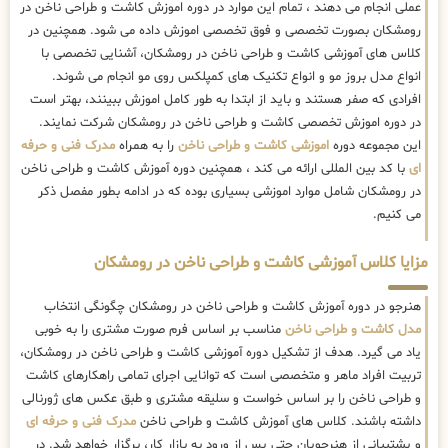
عملی انجام می دهند ، تمام این موارد در دوره اموزش کاشت و طراحی ناخن در
رومشکان بصورت تخصصی و فوق تخصصی اموزش داده می شود. همچنین در
کلاس های آموزشی کاشت و طراحی ناخن در رومشکان، آشنایی تخصصی با
انواع مدل بروز مو و انواع تکنیک های کمپلکس روی مو انجام می شوند.
افرادی که صفر هستند و باید از ابتدا به طور کامل اموزش ببینند، بهتر است
در دوره اموزش تخصصی کاشت و طراحی ناخن در رومشکان شرکت نمایند.
این مجموعه دوره
اموزشی کاشت و طراحی ناخن
را به همراه
مدرک فنی و حرفه
ای
با کد بین المللی ارائه می کند ، همچنین دوره آموزش کاشت و طراحی ناخن
در رومشکان شامل موارد اموزشی بسیاری بوده که در ادامه بطور مفصل ذکر
می کنیم.
مزایا کلاس آموزشی کاشت و طراحی ناخن در رومشکان
هنرجو در دوره آموزش کاشت و طراحی ناخن در رومشکان چگونگی انتخاب
مدل کاشت و طراحی ناخن
مناسب بر اساس فرم صورت مشتری را به خوبی
یاد می گیرد. هدف از تشکیل دوره آموزشی کاشت و طراحی ناخن در رومشکان،
تربیت افراد ماهر و متخصصی است که توانایی اجرای تمامی راهکارهای کاشت
و طراحی ناخن را بر اساس خواست و سلیقه مشتری و طبق عکس های ژورنالی
داشته باشند. کلاس های آموزش کاشت و طراحی ناخن
مدرک فنی و حرفه ای
و پشتیبانی از هنرجویان حتی پس از ورود به بازار کار، برگزار خواهد شد. در