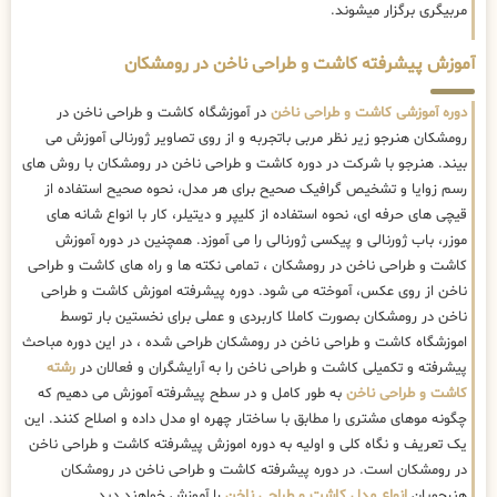
مربیگری برگزار میشوند.
آموزش پیشرفته کاشت و طراحی ناخن در رومشکان
دوره آموزشی کاشت و طراحی ناخن
در آموزشگاه کاشت و طراحی ناخن در
رومشکان هنرجو زیر نظر مربی باتجربه و از روی تصاویر ژورنالی آموزش می
بیند. هنرجو با شرکت در دوره کاشت و طراحی ناخن در رومشکان با روش های
رسم زوایا و تشخیص گرافیک صحیح برای هر مدل، نحوه صحیح استفاده از
قیچی های حرفه ای، نحوه استفاده از کلیپر و دیتیلر، کار با انواع شانه های
موزر، باب ژورنالی و پیکسی ژورنالی را می آموزد. همچنین در دوره آموزش
کاشت و طراحی ناخن در رومشکان ، تمامی نکته ها و راه های کاشت و طراحی
ناخن از روی عکس، آموخته می شود. دوره پیشرفته اموزش کاشت و طراحی
ناخن در رومشکان بصورت کاملا کاربردی و عملی برای نخستین بار توسط
اموزشگاه کاشت و طراحی ناخن در رومشکان طراحی شده ، در این دوره مباحث
پیشرفته و تکمیلی کاشت و طراحی ناخن را به آرایشگران و فعالان در
رشته
کاشت و طراحی ناخن
به طور کامل و در سطح پیشرفته آموزش می دهیم که
چگونه موهای مشتری را مطابق با ساختار چهره او مدل داده و اصلاح کنند. این
یک تعریف و نگاه کلی و اولیه به دوره اموزش پیشرفته کاشت و طراحی ناخن
در رومشکان است. در دوره پیشرفته کاشت و طراحی ناخن در رومشکان
هنرجویان
انواع مدل کاشت و طراحی ناخن
را آموزش خواهند دید.