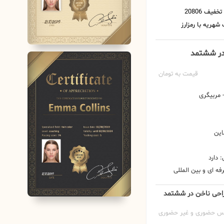
 در ششتمد
قیمت به تومان
مربیگری
این
 دارد
ه ای و بین المللی
طراحی ناخن در ششتمد
س حضوری و غیر حضوری