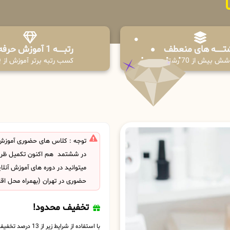
تـــــــه های منعطف
رتبــــــه 1 آموزش حرفه ای
ش بیش از 70 رشته
کسب رتبه برتر آموزش از PPQ
توجه : کلاس های حضوری آموزش
در ششتمد هم اکنون تکمیل ظر
میتوانید در دوره های آموزش آنل
حضوری در تهران (بهمراه محل اق
تخفیف محدود!
با استفاده از شرایط زیر از 13 درصد تخفیف بهره مند شوید.