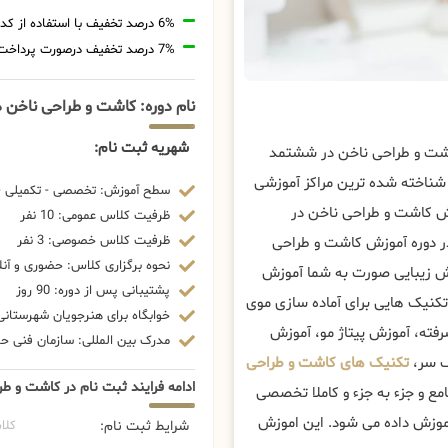
6% درصد تخفیف با استفاده از کد تخفیف 20806
7% درصد تخفیف درصورت پرداخت شهریه با رمزارز
نام دوره: کاشت و طراحی ناخن
شهریه ثبت نام:
کاشت و طراحی ناخن در ششتمد
شناخته شده ترین مراکز آموزشی
سطح آموزش: تخصصی - تکمیلی - 
ش کاشت و طراحی ناخن در
ظرفیت کلاس عمومی: 10 نفر
ظرفیت کلاس خصوصی: 3 نفر
در دوره آموزش کاشت و طراحی
نحوه برگزاری کلاس: حضوری و آنل
یش زیبایی صورت به شما آموزش
پشتیبانی پس از دوره: 90 روز
نیک هایی برای آماده سازی موی
خوابگاه برای هنرجویان شهرستانی:
فته، آموزش پیتاژ مو، آموزش
مدرک بین المللی: سازمان فنی حرف
ف سر،
تکنیک های کاشت و طراحی
ادامه فرایند ثبت نام در کاشت و 
ع و جزء به جزء و کاملا تخصصی
موزش داده می شود. این اموزش
شرایط ثبت نام:
کلا