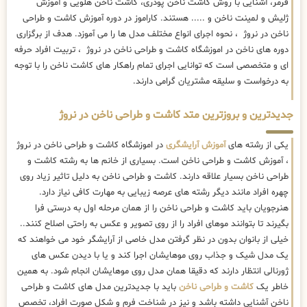
فرمر، آشنایی با روش کاشت ناخن پودری، کاشت ناخن هلویی و آموزش
ژلیش و لمینت ناخن و ..... هستند. کاراموز در دوره آموزش کاشت و طراحی
ناخن در نروژ ، نحوه اجرای انواع مختلف مدل ها را می آموزد. هدف از برگزاری
دوره های ناخن در اموزشگاه کاشت و طراحی ناخن در نروژ ، تربیت افراد حرفه
ای و متخصصی است که توانایی اجرای تمام راهکار های کاشت ناخن را با توجه
به درخواست و سلیقه مشتریان گرامی دارند.
جدیدترین و بروزترین متد کاشت و طراحی ناخن در نروژ
یکی از رشته های
آموزش آرایشگری
در اموزشگاه کاشت و طراحی ناخن در نروژ
، آموزش کاشت و طراحی ناخن است. بسیاری از خانم ها به رشته کاشت و
طراحی ناخن بسیار علاقه دارند. کاشت و طراحی ناخن به دلیل تاثیر زیاد روی
چهره افراد مانند دیگر رشته های عرصه زیبایی به مهارت کافی نیاز دارد.
هنرجویان باید کاشت و طراحی ناخن را از همان مرحله اول به درستی فرا
بگیرند تا بتوانند موهای افراد را از روی تصویر و عکس به راحتی اصلاح کنند..
خیلی از بانوان بدون در نظر گرفتن مدل خاصی از آرایشگر خود می خواهند که
یک مدل شیک و جذاب روی موهایشان اجرا کند و یا با دیدن عکس های
ژورنالی انتظار دارند که دقیقا همان مدل روی موهایشان انجام شود. به همین
خاطر یک
کاشت و طراحی ناخن
باید با جدیدترین مدل های کاشت و طراحی
ناخن آشنایی داشته باشد و نیز در شناخت فرم و شکل صورت افراد، تخصص