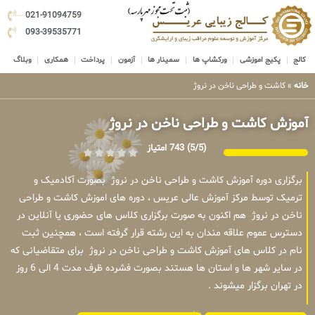
021-91094759
093-39535771
کالج
پکیج اموزشی
ورکشاپ ها
سمینار ها
آزمون
پرداخت
همکاری
وبلاگ
خانه
»
کاشت و طراحی ناخن در نروژ
آموزش کاشت و طراحی ناخن در نروژ
(5/5)
743 امتیاز
برگزاری دوره آموزش کاشت و طراحی ناخن در نروژ بصورت آکادمیک و
ترمیک توسط مرکز آموزش عالی عریس ، دوره های اموزش کاشت و طراحی
ناخن در نروژ هم اکنون به صورت برگزاری کلاس های حضوری یا آنلاین در
دسترس عموم علاقه مندان به این رشته قرار گرفته است ، همچنین ثبت
نام در کلاس های آموزش کاشت و طراحی ناخن در نروژ برای متقاضیانی که
در سایر شهر ها و استان ها هستند بصورت فشرده ظرف مدت 4 الی 6 روز
در تهران برگزار میشوند .