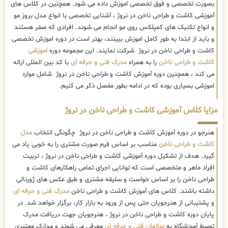
بصورت تخصصی و فوق تخصصی اموزش داده می شود. همچنین در کلاس های
آموزشی کاشت و طراحی ناخن در نروژ ، آشنایی تخصصی با انواع مدل بروز مو
و انواع تکنیک های کمپلکس روی مو انجام می شوند. افرادی که صفر هستند
و باید از ابتدا به طور کامل اموزش ببینند، بهتر است در دوره اموزش تخصصی
کاشت و طراحی ناخن در نروژ شرکت نمایند. این مجموعه دوره
اموزشی
کاشت و طراحی ناخن
را به همراه
مدرک فنی و حرفه ای
با کد بین المللی ارائه
می کند ، همچنین دوره آموزش کاشت و طراحی ناخن در نروژ شامل موارد
اموزشی بسیاری بوده که در ادامه بطور مفصل ذکر می کنیم.
مزایا کلاس آموزشی کاشت و طراحی ناخن در نروژ
هنرجو در دوره آموزش کاشت و طراحی ناخن در نروژ چگونگی انتخاب
مدل
کاشت و طراحی ناخن
مناسب بر اساس فرم صورت مشتری را به خوبی یاد می
گیرد. هدف از تشکیل دوره آموزشی کاشت و طراحی ناخن در نروژ ، تربیت
افراد ماهر و متخصصی است که توانایی اجرای تمامی راهکارهای کاشت و
طراحی ناخن را بر اساس خواست و سلیقه مشتری و طبق عکس های ژورنالی
داشته باشند. کلاس های آموزش کاشت و طراحی ناخن
مدرک فنی و حرفه ای
و پشتیبانی از هنرجویان حتی پس از ورود به بازار کار، برگزار خواهد شد. در
پایان دوره کاشت و طراحی ناخن در نروژ ، هنرجویان جهت دریافت مدرک
توسط آموزشگاه به
سازمان فنی و حرفه ای
معرفی می شوند و مدارک معتبری