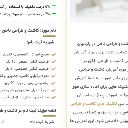
6% درصد تخفیف با استفاده از کد تخفیف 20806
7% درصد تخفیف درصورت پرداخت شهریه با رمزارز
نام دوره: کاشت و طراحی ناخن د
شهریه ثبت نام:
شت و طراحی ناخن در پارسیان
شناخته شده ترین مراکز آموزشی
سطح آموزش: تخصصی - تکمیلی - 
ش کاشت و طراحی ناخن در
ظرفیت کلاس عمومی: 10 نفر
ظرفیت کلاس خصوصی: 3 نفر
در دوره آموزش کاشت و طراحی
نحوه برگزاری کلاس: حضوری و آنل
یش زیبایی صورت به شما آموزش
پشتیبانی پس از دوره: 90 روز
کنیک هایی برای آماده سازی موی
خوابگاه برای هنرجویان شهرستانی:
فته، آموزش پیتاژ مو، آموزش
مدرک بین المللی: سازمان فنی حرف
ف سر،
تکنیک های کاشت و طراحی
ادامه فرایند ثبت نام در کاشت و طر
ع و جزء به جزء و کاملا تخصصی
موزش داده می شود. این اموزش ها
شرایط ثبت نام:
کلا