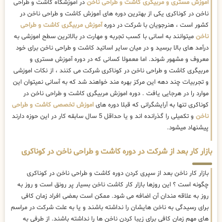
اموزش مستری و مربیگری کاشت و طراحی ناخن
در آموزشگاه کاشت و طراحی
ناخن در کوناکری یکی از بهترین دوره های آموزش کاشت و طراحی ناخن در
کشور است ، هنرجویان با شرکت در دوره
آموزش مربیگری کاشت و طراحی
ناخن
میتوانند به اسانی با کسب تجربه و مهارت در بالاترین سطح اموزشی به
درآمد های بالا برسید و در میان سایر اساتید کاشت و طراحی ناخن برای خود
معروف و مشهور شوند. اما معمولا کسانی که در دوره آموزش مستری و
مربیگری کاشت و طراحی ناخن در کوناکری شرکت می کنند ، از نکات اموزشی
و تجربیات چند دهه این مرکز بهره مند خواهند شد که به آسانی نمیتوان این
موارد را در هرجایی یافت . دوره اموزش مربیگری کاشت و طراحی ناخن در
کوناکری تنها به آرایشگرانی که قبلا دوره های
اموزش تخصصی کاشت و طراحی
ناخن
و تکمیلی را گذرانده اند و یا حداقل 5 سال سابقه کار در این حوزه دارند
پیشنهاد میشود.
بازار کار بعد از شرکت در دوره کاشت و طراحی ناخن در کوناکری
بازار کار ناخن بعد از سپری کردن دوره کاشت و طراحی ناخن در کوناکری
چگونه است ؟ این روزها بازار کار کاشت ناخن بسیار پر رونق است و روز به
روز به علاقه مندان آن اضافه می شود. ممکن است بعضی افراد زمان کافی
برای رسیدگی به ناخن هایشان را نداشته باشند و یا به علت شرکت در مراسم
های مهم زمان کافی برای زیبا کردن ناخن ها را نداشته باشند. از طرفی به