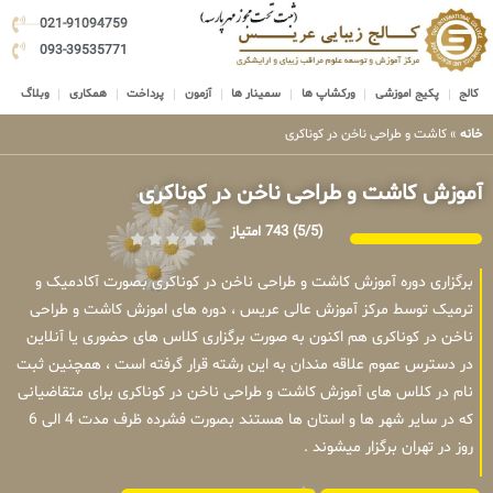
021-91094759
093-39535771
کالج
پکیج اموزشی
ورکشاپ ها
سمینار ها
آزمون
پرداخت
همکاری
وبلاگ
خانه
»
کاشت و طراحی ناخن در کوناکری
آموزش کاشت و طراحی ناخن در کوناکری
(5/5)
743 امتیاز
برگزاری دوره آموزش کاشت و طراحی ناخن در کوناکری بصورت آکادمیک و
ترمیک توسط مرکز آموزش عالی عریس ، دوره های اموزش کاشت و طراحی
ناخن در کوناکری هم اکنون به صورت برگزاری کلاس های حضوری یا آنلاین
در دسترس عموم علاقه مندان به این رشته قرار گرفته است ، همچنین ثبت
نام در کلاس های آموزش کاشت و طراحی ناخن در کوناکری برای متقاضیانی
که در سایر شهر ها و استان ها هستند بصورت فشرده ظرف مدت 4 الی 6
روز در تهران برگزار میشوند .