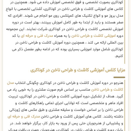
کوناکری بصورت تخصصی و فوق تخصصی اموزش داده می شود. همچنین در
کلاس های آموزشی کاشت و طراحی ناخن در کوناکری، آشنایی تخصصی با انواع
مدل بروز مو و انواع تکنیک های کمپلکس روی مو انجام می شوند. افرادی که
صفر هستند و باید از ابتدا به طور کامل اموزش ببینند، بهتر است در دوره
اموزش تخصصی کاشت و طراحی ناخن در کوناکری شرکت نمایند. این مجموعه
دوره
اموزشی کاشت و طراحی ناخن
را به همراه
مدرک فنی و حرفه ای
با کد
بین المللی ارائه می کند ، همچنین دوره آموزش کاشت و طراحی ناخن در
کوناکری شامل موارد اموزشی بسیاری بوده که در ادامه بطور مفصل ذکر می
کنیم.
مزایا کلاس آموزشی کاشت و طراحی ناخن در کوناکری
هنرجو در دوره آموزش کاشت و طراحی ناخن در کوناکری چگونگی انتخاب
مدل
کاشت و طراحی ناخن
مناسب بر اساس فرم صورت مشتری را به خوبی یاد می
گیرد. هدف از تشکیل دوره آموزشی کاشت و طراحی ناخن در کوناکری، تربیت
افراد ماهر و متخصصی است که توانایی اجرای تمامی راهکارهای کاشت و
طراحی ناخن را بر اساس خواست و سلیقه مشتری و طبق عکس های ژورنالی
داشته باشند. کلاس های آموزش کاشت و طراحی ناخن
مدرک فنی و حرفه ای
و پشتیبانی از هنرجویان حتی پس از ورود به بازار کار، برگزار خواهد شد. در
پایان دوره کاشت و طراحی ناخن در کوناکری، هنرجویان جهت دریافت مدرک