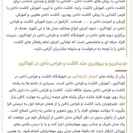
آشنایی با روش های کاشت ناخن ، آشنایی با لوازم و وسایل مناسب برای
کاشت ناخن، آموزش کاشت پایه، کاشت ناخن با تیپ، آموزش کاشت ناخن با
فرمر، آشنایی با روش کاشت ناخن پودری، کاشت ناخن هلویی و آموزش
ژلیش و لمینت ناخن و ..... هستند. کاراموز در دوره آموزش کاشت و طراحی
ناخن در کوناکری ، نحوه اجرای انواع مختلف مدل ها را می آموزد. هدف از
برگزاری دوره های ناخن در اموزشگاه کاشت و طراحی ناخن در کوناکری ، تربیت
افراد حرفه ای و متخصصی است که توانایی اجرای تمام راهکار های کاشت
ناخن را با توجه به درخواست و سلیقه مشتریان گرامی دارند.
جدیدترین و بروزترین متد کاشت و طراحی ناخن در کوناکری
یکی از رشته های
آموزش آرایشگری
در اموزشگاه کاشت و طراحی ناخن در
کوناکری ، آموزش کاشت و طراحی ناخن است. بسیاری از خانم ها به رشته
کاشت و طراحی ناخن بسیار علاقه دارند. کاشت و طراحی ناخن به دلیل تاثیر
زیاد روی چهره افراد مانند دیگر رشته های عرصه زیبایی به مهارت کافی نیاز
دارد. هنرجویان باید کاشت و طراحی ناخن را از همان مرحله اول به درستی فرا
بگیرند تا بتوانند موهای افراد را از روی تصویر و عکس به راحتی اصلاح کنند..
خیلی از بانوان بدون در نظر گرفتن مدل خاصی از آرایشگر خود می خواهند که
یک مدل شیک و جذاب روی موهایشان اجرا کند و یا با دیدن عکس های
ژورنالی انتظار دارند که دقیقا همان مدل روی موهایشان انجام شود. به همین