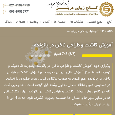
021-91094759
093-39535771
کالج
پکیج اموزشی
ورکشاپ ها
سمینار ها
آزمون
پرداخت
همکاری
وبلاگ
خانه
»
کاشت و طراحی ناخن در یائونده
آموزش کاشت و طراحی ناخن در یائونده
(5/5)
743 امتیاز
برگزاری دوره آموزش کاشت و طراحی ناخن در یائونده بصورت آکادمیک و
ترمیک توسط مرکز آموزش عالی عریس ، دوره های اموزش کاشت و طراحی
ناخن در یائونده هم اکنون به صورت برگزاری کلاس های حضوری یا آنلاین
در دسترس عموم علاقه مندان به این رشته قرار گرفته است ، همچنین ثبت
نام در کلاس های آموزش کاشت و طراحی ناخن در یائونده برای متقاضیانی
که در سایر شهر ها و استان ها هستند بصورت فشرده ظرف مدت 4 الی 6
روز در تهران برگزار میشوند .