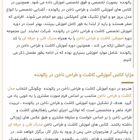
یائونده بصورت تخصصی و فوق تخصصی اموزش داده می شود. همچنین در
کلاس های آموزشی کاشت و طراحی ناخن در یائونده ، آشنایی تخصصی با انواع
مدل بروز مو و انواع تکنیک های کمپلکس روی مو انجام می شوند. افرادی که
صفر هستند و باید از ابتدا به طور کامل اموزش ببینند، بهتر است در دوره
اموزش تخصصی کاشت و طراحی ناخن در یائونده شرکت نمایند. این مجموعه
دوره
اموزشی کاشت و طراحی ناخن
را به همراه
مدرک فنی و حرفه ای
با کد
بین المللی ارائه می کند ، همچنین دوره آموزش کاشت و طراحی ناخن در
یائونده شامل موارد اموزشی بسیاری بوده که در ادامه بطور مفصل ذکر می
کنیم.
مزایا کلاس آموزشی کاشت و طراحی ناخن در یائونده
هنرجو در دوره آموزش کاشت و طراحی ناخن در یائونده چگونگی انتخاب
مدل
کاشت و طراحی ناخن
مناسب بر اساس فرم صورت مشتری را به خوبی یاد می
گیرد. هدف از تشکیل دوره آموزشی کاشت و طراحی ناخن در یائونده ، تربیت
افراد ماهر و متخصصی است که توانایی اجرای تمامی راهکارهای کاشت و
طراحی ناخن را بر اساس خواست و سلیقه مشتری و طبق عکس های ژورنالی
داشته باشند. کلاس های آموزش کاشت و طراحی ناخن
مدرک فنی و حرفه ای
و پشتیبانی از هنرجویان حتی پس از ورود به بازار کار، برگزار خواهد شد. در
پایان دوره کاشت و طراحی ناخن در یائونده ، هنرجویان جهت دریافت مدرک