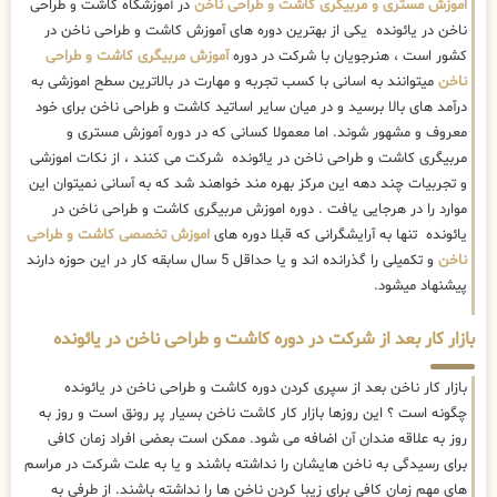
اموزش مستری و مربیگری کاشت و طراحی ناخن
در آموزشگاه کاشت و طراحی
ناخن در یائونده یکی از بهترین دوره های آموزش کاشت و طراحی ناخن در
کشور است ، هنرجویان با شرکت در دوره
آموزش مربیگری کاشت و طراحی
ناخن
میتوانند به اسانی با کسب تجربه و مهارت در بالاترین سطح اموزشی به
درآمد های بالا برسید و در میان سایر اساتید کاشت و طراحی ناخن برای خود
معروف و مشهور شوند. اما معمولا کسانی که در دوره آموزش مستری و
مربیگری کاشت و طراحی ناخن در یائونده شرکت می کنند ، از نکات اموزشی
و تجربیات چند دهه این مرکز بهره مند خواهند شد که به آسانی نمیتوان این
موارد را در هرجایی یافت . دوره اموزش مربیگری کاشت و طراحی ناخن در
یائونده تنها به آرایشگرانی که قبلا دوره های
اموزش تخصصی کاشت و طراحی
ناخن
و تکمیلی را گذرانده اند و یا حداقل 5 سال سابقه کار در این حوزه دارند
پیشنهاد میشود.
بازار کار بعد از شرکت در دوره کاشت و طراحی ناخن در یائونده
بازار کار ناخن بعد از سپری کردن دوره کاشت و طراحی ناخن در یائونده
چگونه است ؟ این روزها بازار کار کاشت ناخن بسیار پر رونق است و روز به
روز به علاقه مندان آن اضافه می شود. ممکن است بعضی افراد زمان کافی
برای رسیدگی به ناخن هایشان را نداشته باشند و یا به علت شرکت در مراسم
های مهم زمان کافی برای زیبا کردن ناخن ها را نداشته باشند. از طرفی به