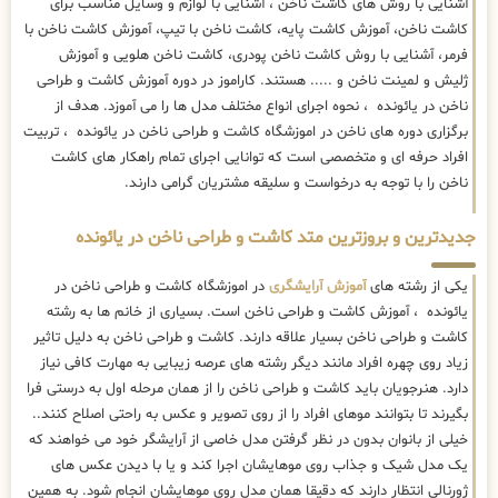
آشنایی با روش های کاشت ناخن ، آشنایی با لوازم و وسایل مناسب برای
کاشت ناخن، آموزش کاشت پایه، کاشت ناخن با تیپ، آموزش کاشت ناخن با
فرمر، آشنایی با روش کاشت ناخن پودری، کاشت ناخن هلویی و آموزش
ژلیش و لمینت ناخن و ..... هستند. کاراموز در دوره آموزش کاشت و طراحی
ناخن در یائونده ، نحوه اجرای انواع مختلف مدل ها را می آموزد. هدف از
برگزاری دوره های ناخن در اموزشگاه کاشت و طراحی ناخن در یائونده ، تربیت
افراد حرفه ای و متخصصی است که توانایی اجرای تمام راهکار های کاشت
ناخن را با توجه به درخواست و سلیقه مشتریان گرامی دارند.
جدیدترین و بروزترین متد کاشت و طراحی ناخن در یائونده
یکی از رشته های
آموزش آرایشگری
در اموزشگاه کاشت و طراحی ناخن در
یائونده ، آموزش کاشت و طراحی ناخن است. بسیاری از خانم ها به رشته
کاشت و طراحی ناخن بسیار علاقه دارند. کاشت و طراحی ناخن به دلیل تاثیر
زیاد روی چهره افراد مانند دیگر رشته های عرصه زیبایی به مهارت کافی نیاز
دارد. هنرجویان باید کاشت و طراحی ناخن را از همان مرحله اول به درستی فرا
بگیرند تا بتوانند موهای افراد را از روی تصویر و عکس به راحتی اصلاح کنند..
خیلی از بانوان بدون در نظر گرفتن مدل خاصی از آرایشگر خود می خواهند که
یک مدل شیک و جذاب روی موهایشان اجرا کند و یا با دیدن عکس های
ژورنالی انتظار دارند که دقیقا همان مدل روی موهایشان انجام شود. به همین