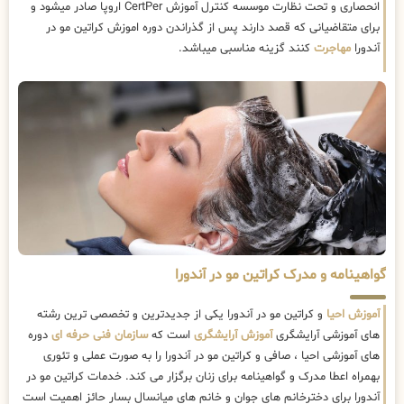
انحصاری و تحت نظارت موسسه کنترل آموزش CertPer اروپا صادر میشود و
برای متقاضیانی که قصد دارند پس از گذراندن دوره اموزش کراتین مو در
آندورا
مهاجرت
کنند گزینه مناسبی میباشد.
گواهینامه و مدرک کراتین مو در آندورا
آموزش احیا
و کراتین مو در آندورا یکی از جدیدترین و تخصصی ترین رشته
های آموزشی آرایشگری
آموزش آرایشگری
است که
سازمان فنی حرفه ای
دوره
های آموزشی احیا ، صافی و کراتین مو در آندورا را به صورت عملی و تئوری
بهمراه اعطا مدرک و گواهینامه برای زنان برگزار می کند. خدمات کراتین مو در
آندورا برای دخترخانم های جوان و خانم های میانسال بسار حائز اهمیت است