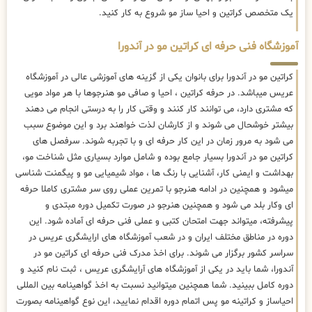
یک متخصص کراتین و احیا ساز مو شروع به کار کنید.
آموزشگاه فنی حرفه ای کراتین مو در آندورا
کراتین مو در آندورا برای بانوان یکی از گزینه های آموزشی عالی در آموزشگاه
عریس میباشد. در حرفه کراتین ، احیا و صافی مو هنرجوها با هر مواد مویی
که مشتری دارد، می توانند کار کنند و وقتی کار را به درستی انجام می دهند
بیشتر خوشحال می شوند و از کارشان لذت خواهند برد و این موضوع سبب
می شود به مرور زمان در این کار حرفه ای و با تجربه شوند. سرفصل های
کراتین مو در آندورا بسیار جامع بوده و شامل موارد بسیاری مثل شناخت مو،
بهداشت و ایمنی کار، آشنایی با رنگ ها ، مواد شیمیایی مو و پیگمنت شناسی
میشود و همچنین در ادامه هنرجو با تمرین عملی روی سر مشتری کاملا حرفه
ای وکار بلد می شود و همچنین هنرجو در صورت تکمیل دوره مبتدی و
پیشرفته، میتواند جهت امتحان کتبی و عملی فنی حرفه ای آماده شود. این
دوره در مناطق مختلف ایران و در شعب آموزشگاه های ارایشگری عریس در
سراسر کشور برگزار می شوند. برای اخذ مدرک فنی حرفه ای کراتین مو در
آندورا، شما باید در یکی از آموزشگاه های آرایشگری عریس ، ثبت نام کنید و
دوره کامل ببینید. شما همچنین میتوانید نسبت به اخذ گواهینامه بین المللی
احیاساز و کراتینه مو پس اتمام دوره اقدام نمایید، این نوع گواهینامه بصورت