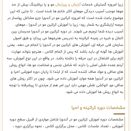
زیرا امروزه گسترش خدمات
آرایش و پیرایش
مو و یا براشینگ بیش از حد
موها موجب آسیب دیدگی موهای اکثر خانم ها شده است . تا جایی که این
موضوع باعث شده است که امروزه کراتین مو در آندورا جزو مشاغل پولساز در
عرصه آرایشگری به شمار رود؛ زیرا با آموزش کراتین مو در آندورا ، موهای
آسیب دیده شما ترمیم می شوند. در دوره کراتین مو در آندورا مدرسان بین
الملل و خبره در زمینه کراتینه به تدریس هنرجوها می پردازد و طبق اصول
سازمان فنی حرفه ای، آموزش های کراتین مو در آندورا را انجام می دهد. یعنی
آموزش ها گونه ای باید باشد که پس از اتمام کلاس ، هنرجو بتواند مهارت
لازم برای اشتغال در این حرفه را داشته باشد. در واقع در این نوع آموزش، سه
آیتم عمده نقش اصلی را دارند که شامل جنس و ضخامت مو ها، انواع روش
های صافی و مواد صاف کننده است که از ابتدا تا پایان دوره اموزشی احیا و
کراتین مو در آندورا همه موارد آموزش داده می شود. چون در اکثر روش های
صافی مو، اتوکشی نقش مهمی دارد این امر هم از مبتدی تا پیشرفته با توجه
به انواع روش ها آموزش داده می شود.
مشخصات دوره کراتینه و احیا
مشخصات دوره اموزش کراتین مو در آندورا شامل مواردی از قبیل سطح دوره
آموزشی ، تعداد جلسات کلاس ، محل برگزاری کلاس ، نحوه برگزاری دوره ،