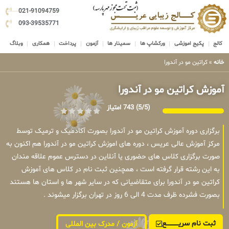
021-91094759
093-39535771
کالج
پکیج اموزشی
ورکشاپ ها
سمینار ها
آزمون
پرداخت
همکاری
وبلاگ
خانه
»
کراتین مو در آندورا
آموزش کراتین مو در آندورا
(5/5)
743 امتیاز
برگزاری دوره آموزش کراتین مو در آندورا بصورت آکادمیک و ترمیک توسط
مرکز آموزش عالی عریس ، دوره های اموزش کراتین مو در آندورا هم اکنون به
صورت برگزاری کلاس های حضوری یا آنلاین در دسترس عموم علاقه مندان
به این رشته قرار گرفته است ، همچنین ثبت نام در کلاس های آموزش
کراتین مو در آندورا برای متقاضیانی که در سایر شهر ها و استان ها هستند
بصورت فشرده ظرف مدت 4 الی 6 روز در تهران برگزار میشوند .
ثبت نام سریــــــــــــع
آزمون / مدرک بین المللی