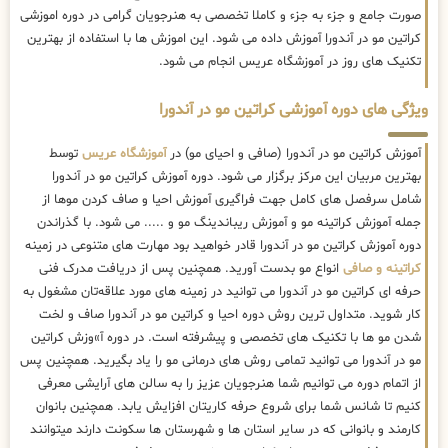
صورت جامع و جزء به جزء و کاملا تخصصی به هنرجویان گرامی در دوره اموزشی
کراتین مو در آندورا آموزش داده می شود. این اموزش ها با استفاده از بهترین
تکنیک های روز در آموزشگاه عریس انجام می شود.
ویژگی های دوره آموزشی کراتین مو در آندورا
آموزش کراتین مو در آندورا (صافی و احیای مو) در
آموزشگاه عریس
توسط
بهترین مربیان این مرکز برگزار می شود. دوره آموزش کراتین مو در آندورا
شامل سرفصل های کامل جهت فراگیری آموزش احیا و صاف کردن موها از
جمله آموزش کراتینه مو و آموزش ریباندینگ مو و ..... می شود. با گذراندن
دوره آموزش کراتین مو در آندورا قادر خواهید بود مهارت های متنوعی در زمینه
کراتینه و صافی
انواع مو بدست آورید. همچنین پس از دریافت مدرک فنی
حرفه ای کراتین مو در آندورا می توانید در زمینه های مورد علاقه‌تان مشغول به
کار شوید. متداول ترین روش دوره احیا و کراتین مو در آندورا صاف و لخت
شدن مو ها با تکنیک های تخصصی و پیشرفته است. در دوره آ»وزش کراتین
مو در آندورا می توانید تمامی روش های درمانی مو را یاد بگیرید. همچنین پس
از اتمام دوره می توانیم شما هنرجویان عزیز را به سالن های آرایشی معرفی
کنیم تا شانس شما برای شروع حرفه کاریتان افزایش یابد. همچنین بانوان
کارمند و بانوانی که در سایر استان ها و شهرستان ها سکونت دارند میتوانند