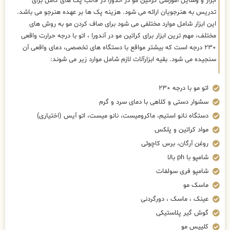
ابزار و وسایل آموزشی کراتین مو در آندورا در قالب پک های کامل برای
تدریس به هنرجویان ارائه می شود. هزینه پک ها بر عهده هنرجو می باشد.
این ابزار شامل موارد مختلفی می شود برای صاف کردن مو به روش های
مختلف، مهم ترین ابزار برای کراتین مو در آندورا ، اتو با درجه حرارت واقعی
۲۳۰ درجه است که بیشتر مواقع با دستگاه های تخصصی، دمای واقعی آن
سنجیده می شود. بقیه ابزارآلات لازم شامل موارد زیر می شوند:
اتو مو با درجه ۲۳۰
سشوار دستی و کلاهی با دمای سرد و گرم
دستگاه نانو استیم، ماکرومیست، نانو میست، اتو آیس (اختیاری)
مواد کراتین و پلکس
روغن آرگان، برس کاچوئی
شامپو با ph بالا
شامپو فری سولفات
ماسک مو
عینک ، ماسک ، دورگردنی
گوش گیر پلاستیکی
کلیپس مو