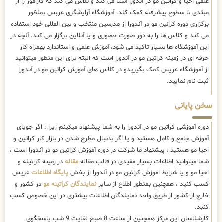
علمی احیا و کراتین مو در آندورا آشنا می کند و تلاش می کند که کاراموز را از
مبتدی تا سطوح پیشرفته کمک کند. آموزشگاه آرایشگری عریس بمنظور
برگزاری دوره کراتین مو در آندورا از مدرسین منتخب و بین المللی خود استفاده
می کند و کلاس ها را به دور صورت حضوری و یا آنلاین برگزار می کند. آنچه در
این آموزشگاه ها بسیار تاکید می شود، آموزش علمی و استاندارد بهمراه کار
حرفه ای در زمینه کراتین مو در آندورا است که البته برای این منظور میتوانید
از آموزشگاه عریس کمک بگیریدو در کلاس های آموزش کراتین مو در آندورا
ثبت نام نمایید.
سخن پایانی
دوره آموزشی کراتین مو در آندورا را به شما پیشنهاد میکینم زیرا : اگر جویای
آموزش جامع و کامل هستید و یا اگر بدنبال مطرح شدن در بازار کار کراتین و
احیا مو هستید ، پیشنهاد ما شرکت در دوره آموزش کراتین مو در آندورا است ،
شما میتوانید اطلاعات بسیار مفیدی در قالب مقاله
مقاله
در زمینه کراتینه و
احیا مو و یا شرایط اموزش کراتین مو در آندورا از بخش
پایگاه اطلاعات
عریس
کسب کنید ، همچنین بمنظور اطلاع از سایر
نمایندگان کراتینه مو
در کشور و
خارج از کشور از طریق واحد نمایندگان اطلاعات بیشتری در این خصوص کسب
کنبد.
کارشناسان این مرکز همچنین از ساعت 8 صبح لغایت 9 شب پاسخگوی