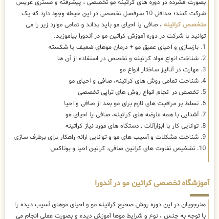
بصورت فشرده در دوره های کراتینه مو تخصصی ، پیشرفته و مستری عریس
شرکت کنند؛ حداقل 10 سرفصل تخصصی در این حیطه وجود دارد که یک
متخصص کراتینه
، صافی یا احیای مو باید بداند و تمامی موارد زیر را می
توانید با شرکت در دوره آموزش کراتین مو در آندورا بیاموزید.
1. بازسازی و احیای عمیق مو + درمان موهای ضعیف یا شکسته
2. شناخت انواع مواد کراتینه و تخصص در استفاده از آن ها
3. مهارت در آنالیز ساختار انواع مو
4. شناخت تمامی روش های کراتینه، صافی و احیای مو
5. تخصص در انجام انواع روش های تراپی تخصصی
6. تسلط بر مراقبت های لازم برای مو بعد از صافی و احیا
7. آشنایی با همه عارضه های کراتینه، صافی یا احیای مو
8. توانایی کار با ابزارآلات , دستگاه های مورد نیاز کراتینه
9. شناخت مشکلات و آسیب های مو و توانایی ارائه راهکار برای برطرف سازی
10. تشخیص تفاوت های کراتین صافی، کراتین احیا و بوتاکس
آموزشگاه تخصصی کراتین مو در آندورا
هنرجویان در این دوره روش صحیح کراتینه مو و احیای موهای آسیب دیده را
با توجه به جنس ، نوع و شرایط موها آموزش دیده و بصورت عملی انجام می