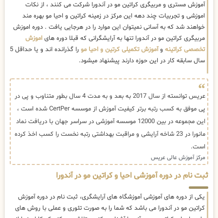
آموزش مستری و مربیگری کراتین مو در آندورا شرکت می کنند ، از نکات
اموزشی و تجربیات چند دهه این مرکز در زمینه کراتین و احیا مو بهره مند
خواهند شد که به آسانی نمیتوان این موارد را در هرجایی یافت . دوره اموزش
مربیگری کراتین مو در آندورا تنها به آرایشگرانی که قبلا دوره های
اموزش
تخصصی کراتینه
و
آموزش تکمیلی کرتین و احیا مو
را گذرانده اند و یا حداقل 5
سال سابقه کار در این حوزه دارند پیشنهاد میشود.
عریس توانسته از سال 2017 به بعد و به مدت 4 سال بطور متناوب و پی در
پی موفق به کسب رتبه برتر کیفیت آموزش از موسسه CertPer شده است ،
این مجموعه در بین 12000 موسسه آموزشی در سراسر جهان با دریافت نماد
مانورا در 23 شاخه آرایشی و مراقبت بهداشتی رتبه نخست را کسب اخذ کرده
است.
مرکز آموزش عالی عریس
ثبت نام در دوره آموزشی احیا و کراتین مو در آندورا
یکی از دوره های آموزشی آموزشگاه های آرایشگری، ثبت نام در دوره آموزش
کراتین مو در آندورا می باشد که شما را به صورت تئوری و عملی با روش های