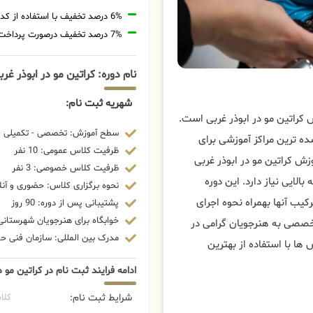
6% درصد تخفیف با استفاده از کد تخفیف 20806
7% درصد تخفیف درصورت پرداخت شهریه با رمزارز
نام دوره: کراتین مو در ابوذر غرب
شهریه ثبت نام:
 کراتین مو در ابوذر غربی است.
سطح آموزش: تخصصی - تکمیلی - 
ه ترین مراکز آموزشی برای
ظرفیت کلاس عمومی: 10 نفر
ش کراتین مو در ابوذر غربی
ظرفیت کلاس خصوصی: 3 نفر
ایی نیاز دارد. این دوره
نحوه برگزاری کلاس: حضوری و آنل
کیب آنها بهمراه نحوه اجرای
پشتیبانی پس از دوره: 90 روز
خوابگاه برای هنرجویان شهرستانی:
تخصصی به هنرجویان گرامی در
مدرک بین المللی: سازمان فنی حرف
ها با استفاده از بهترین
ادامه فرایند ثبت نام در کراتین مو د
شرایط ثبت نام:
کلا