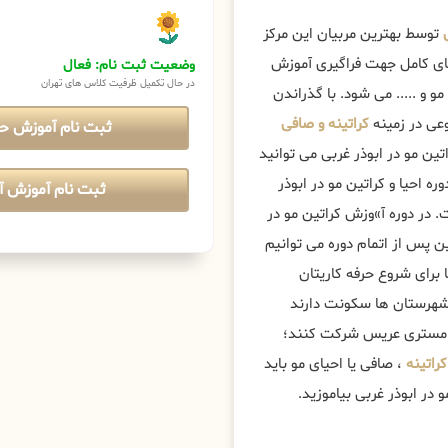
توسط بهترین مربیان این مرکز
های کامل جهت فراگیری آموزش
وضعیت ثبت نام: فعال
در حال تکمیل ظرفیت کلاس های تهران
 و ..... می شود. با گذراندن
وعی در زمینه
کراتینه و صافی
ثبت نام آموزش ح
ن مو در ابوذر غربی می توانید
ه احیا و کراتین مو در ابوذر
ثبت نام آموزش آن
در دوره آ»وزش کراتین مو در
ن پس از اتمام دوره می توانیم
برای شروع حرفه کاریتان
و شهرستان ها سکونت دارند
و مستری عریس شرکت کنند؛
اتینه
، صافی یا احیای مو باید
 در ابوذر غربی بیاموزید.