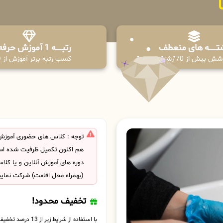
تـــــــه های منعطف
رتبــــــه 1 آموزش حرفه ای
ش بیش از 70 رشته
کسب رتبه برتر آموزش از PPQ
توجه : کلاس های حضوری آموزش ک
هم اکنون تکمیل ظرفیت شده است
دوره های آموزش آنلاین و یا کل
(بهمراه محل اقامت) شرکت نمایی
تخفیف محدود!
با استفاده از شرایط زیر از 13 درصد تخفیف بهره مند شوید.