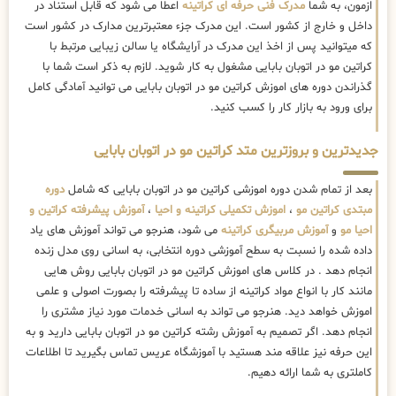
ازمون، به شما
مدرک فنی حرفه ای کراتینه
اعطا می شود که قابل استناد در
داخل و خارج از کشور است. این مدرک جزء معتبرترین مدارک در کشور است
که میتوانید پس از اخذ این مدرک در آرایشگاه یا سالن زیبایی مرتبط با
کراتین مو در اتوبان بابایی مشغول به کار شوید. لازم به ذکر است شما با
گذراندن دوره های اموزش کراتین مو در اتوبان بابایی می توانید آمادگی کامل
برای ورود به بازار کار را کسب کنید.
جدیدترین و بروزترین متد کراتین مو در اتوبان بابایی
بعد از تمام شدن دوره اموزشی کراتین مو در اتوبان بابایی که شامل
دوره
مبتدی کراتین مو
،
اموزش تکمیلی کراتینه و احیا
،
آموزش پیشرفته کراتین و
احیا مو
و
آموزش مربیگری کراتینه
می شود، هنرجو می تواند آموزش های یاد
داده شده را نسبت به سطح آموزشی دوره انتخابی، به اسانی روی مدل زنده
انجام دهد . در کلاس های اموزش کراتین مو در اتوبان بابایی روش هایی
مانند کار با انواع مواد کراتینه از ساده تا پیشرفته را بصورت اصولی و علمی
اموزش خواهد دید. هنرجو می تواند به اسانی خدمات مورد نیاز مشتری را
انجام دهد. اگر تصمیم به آموزش رشته کراتین مو در اتوبان بابایی دارید و به
این حرفه نیز علاقه مند هستید با آموزشگاه عریس تماس بگیرید تا اطلاعات
کاملتری به شما ارائه دهیم.