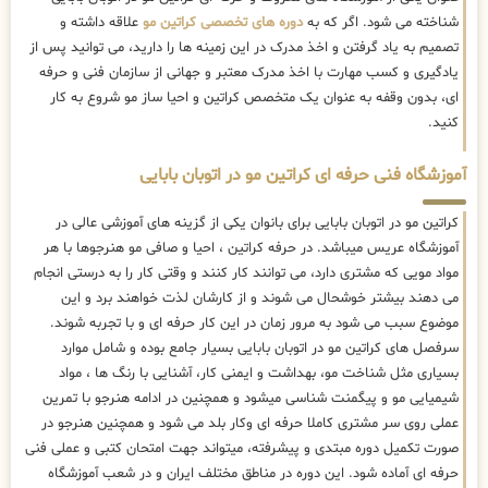
شناخته می شود. اگر که به
دوره های تخصصی کراتین مو
علاقه داشته و
تصمیم به یاد گرفتن و اخذ مدرک در این زمینه ها را دارید، می توانید پس از
یادگیری و کسب مهارت با اخذ مدرک معتبر و جهانی از سازمان فنی و حرفه
ای، بدون وقفه به عنوان یک متخصص کراتین و احیا ساز مو شروع به کار
کنید.
آموزشگاه فنی حرفه ای کراتین مو در اتوبان بابایی
کراتین مو در اتوبان بابایی برای بانوان یکی از گزینه های آموزشی عالی در
آموزشگاه عریس میباشد. در حرفه کراتین ، احیا و صافی مو هنرجوها با هر
مواد مویی که مشتری دارد، می توانند کار کنند و وقتی کار را به درستی انجام
می دهند بیشتر خوشحال می شوند و از کارشان لذت خواهند برد و این
موضوع سبب می شود به مرور زمان در این کار حرفه ای و با تجربه شوند.
سرفصل های کراتین مو در اتوبان بابایی بسیار جامع بوده و شامل موارد
بسیاری مثل شناخت مو، بهداشت و ایمنی کار، آشنایی با رنگ ها ، مواد
شیمیایی مو و پیگمنت شناسی میشود و همچنین در ادامه هنرجو با تمرین
عملی روی سر مشتری کاملا حرفه ای وکار بلد می شود و همچنین هنرجو در
صورت تکمیل دوره مبتدی و پیشرفته، میتواند جهت امتحان کتبی و عملی فنی
حرفه ای آماده شود. این دوره در مناطق مختلف ایران و در شعب آموزشگاه