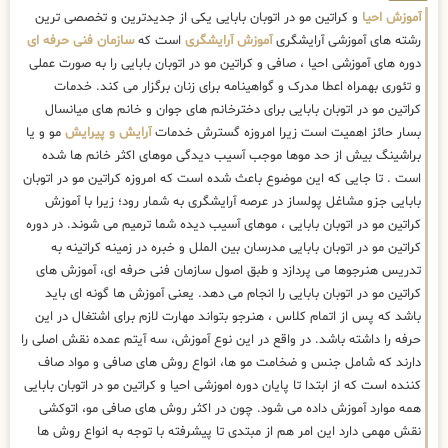
آموزش احیا
و کراتین مو در اتوبان بابایی یکی از جدیدترین و تخصصی ترین
رشته های آموزشی آرایشگری
آموزش آرایشگری
است که
سازمان فنی حرفه ای
دوره های آموزشی احیا ، صافی و کراتین مو در اتوبان بابایی را به صورت عملی
و تئوری بهمراه اعطا مدرک و گواهینامه برای زنان برگزار می کند. خدمات
کراتین مو در اتوبان بابایی برای دخترخانم های جوان و خانم های میانسال
بسار حائز اهمیت است زیرا امروزه گسترش خدمات
آرایش و پیرایش
مو و یا
براشینگ بیش از حد موها موجب آسیب دیدگی موهای اکثر خانم ها شده
است . تا جایی که این موضوع باعث شده است که امروزه کراتین مو در اتوبان
بابایی جزو مشاغل پولساز در عرصه آرایشگری به شمار رود؛ زیرا با آموزش
کراتین مو در اتوبان بابایی ، موهای آسیب دیده شما ترمیم می شوند. در دوره
کراتین مو در اتوبان بابایی مدرسان بین الملل و خبره در زمینه کراتینه به
تدریس هنرجوها می پردازد و طبق اصول سازمان فنی حرفه ای، آموزش های
کراتین مو در اتوبان بابایی را انجام می دهد. یعنی آموزش ها گونه ای باید
باشد که پس از اتمام کلاس ، هنرجو بتواند مهارت لازم برای اشتغال در این
حرفه را داشته باشد. در واقع در این نوع آموزش، سه آیتم عمده نقش اصلی را
دارند که شامل جنس و ضخامت مو ها، انواع روش های صافی و مواد صاف
کننده است که از ابتدا تا پایان دوره اموزشی احیا و کراتین مو در اتوبان بابایی
همه موارد آموزش داده می شود. چون در اکثر روش های صافی مو، اتوکشی
نقش مهمی دارد این امر هم از مبتدی تا پیشرفته با توجه به انواع روش ها