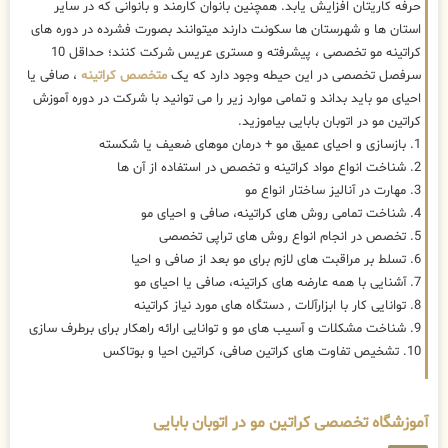
حرفه کاریتان افزایش یابد. همچنین بانوان کارمند و بانوانی که در سایر
استان ها و شهرستان ها سکونت دارند میتوانند بصورت فشرده در دوره های
کراتینه مو تخصصی ، پیشرفته و مستری عریس شرکت کنند؛ حداقل 10
سرفصل تخصصی در این حیطه وجود دارد که یک
متخصص کراتینه
، صافی یا
احیای مو باید بداند و تمامی موارد زیر را می توانید با شرکت در دوره آموزش
کراتین مو در اتوبان بابایی بیاموزید.
1. بازسازی و احیای عمیق مو + درمان موهای ضعیف یا شکسته
2. شناخت انواع مواد کراتینه و تخصص در استفاده از آن ها
3. مهارت در آنالیز ساختار انواع مو
4. شناخت تمامی روش های کراتینه، صافی و احیای مو
5. تخصص در انجام انواع روش های تراپی تخصصی
6. تسلط بر مراقبت های لازم برای مو بعد از صافی و احیا
7. آشنایی با همه عارضه های کراتینه، صافی یا احیای مو
8. توانایی کار با ابزارآلات , دستگاه های مورد نیاز کراتینه
9. شناخت مشکلات و آسیب های مو و توانایی ارائه راهکار برای برطرف سازی
10. تشخیص تفاوت های کراتین صافی، کراتین احیا و بوتاکس
آموزشگاه تخصصی کراتین مو در اتوبان بابایی