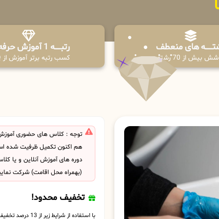
تـــــــه های منعطف
رتبــــــه 1 آموزش حرفه ای
ش بیش از 70 رشته
کسب رتبه برتر آموزش از PPQ
توجه : کلاس های حضوری آموزش ک
هم اکنون تکمیل ظرفیت شده است
دوره های آموزش آنلاین و یا کل
(بهمراه محل اقامت) شرکت نمایی
تخفیف محدود!
با استفاده از شرایط زیر از 13 درصد تخفیف بهره مند شوید.