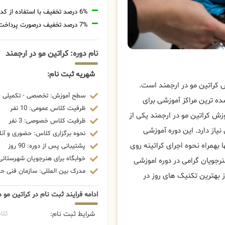
6% درصد تخفیف با استفاده از کد تخفیف 20806
7% درصد تخفیف درصورت پرداخت شهریه با رمزارز
نام دوره: کراتین مو در ارجمند
شهریه ثبت نام:
 کراتین مو در ارجمند است.
سطح آموزش: تخصصی - تکمیلی - 
ه ترین مراکز آموزشی برای
ظرفیت کلاس عمومی: 10 نفر
ش کراتین مو در ارجمند یکی از
ظرفیت کلاس خصوصی: 3 نفر
از دارد. این دوره آموزشی
نحوه برگزاری کلاس: حضوری و آنل
 بهمراه نحوه اجرای کراتینه روی
پشتیبانی پس از دوره: 90 روز
خوابگاه برای هنرجویان شهرستانی:
رجویان گرامی در دوره اموزشی
مدرک بین المللی: سازمان فنی حرف
ز بهترین تکنیک های روز در
ادامه فرایند ثبت نام در کراتین مو د
شرایط ثبت نام:
کلا