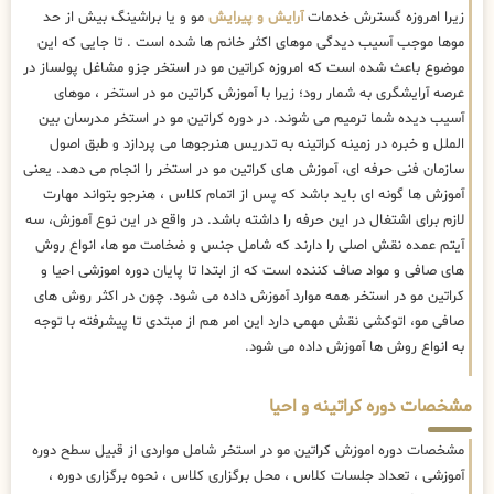
زیرا امروزه گسترش خدمات
آرایش و پیرایش
مو و یا براشینگ بیش از حد
موها موجب آسیب دیدگی موهای اکثر خانم ها شده است . تا جایی که این
موضوع باعث شده است که امروزه کراتین مو در استخر جزو مشاغل پولساز در
عرصه آرایشگری به شمار رود؛ زیرا با آموزش کراتین مو در استخر ، موهای
آسیب دیده شما ترمیم می شوند. در دوره کراتین مو در استخر مدرسان بین
الملل و خبره در زمینه کراتینه به تدریس هنرجوها می پردازد و طبق اصول
سازمان فنی حرفه ای، آموزش های کراتین مو در استخر را انجام می دهد. یعنی
آموزش ها گونه ای باید باشد که پس از اتمام کلاس ، هنرجو بتواند مهارت
لازم برای اشتغال در این حرفه را داشته باشد. در واقع در این نوع آموزش، سه
آیتم عمده نقش اصلی را دارند که شامل جنس و ضخامت مو ها، انواع روش
های صافی و مواد صاف کننده است که از ابتدا تا پایان دوره اموزشی احیا و
کراتین مو در استخر همه موارد آموزش داده می شود. چون در اکثر روش های
صافی مو، اتوکشی نقش مهمی دارد این امر هم از مبتدی تا پیشرفته با توجه
به انواع روش ها آموزش داده می شود.
مشخصات دوره کراتینه و احیا
مشخصات دوره اموزش کراتین مو در استخر شامل مواردی از قبیل سطح دوره
آموزشی ، تعداد جلسات کلاس ، محل برگزاری کلاس ، نحوه برگزاری دوره ،