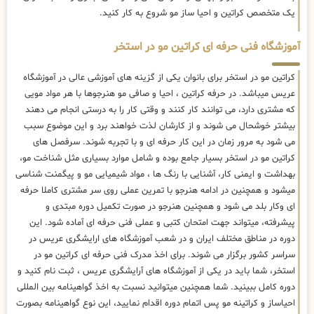
یک متخصص کراتین و احیا ساز مو شروع به کار کنید.
آموزشگاه فنی حرفه ای کراتین مو در استخر
کراتین مو در استخر برای بانوان یکی از گزینه های آموزشی عالی در آموزشگاه
عریس میباشد. در حرفه کراتین ، احیا و صافی مو هنرجوها با هر مواد مویی
که مشتری دارد، می توانند کار کنند و وقتی کار را به درستی انجام می دهند
بیشتر خوشحال می شوند و از کارشان لذت خواهند برد و این موضوع سبب
می شود به مرور زمان در این کار حرفه ای و با تجربه شوند. سرفصل های
کراتین مو در استخر بسیار جامع بوده و شامل موارد بسیاری مثل شناخت مو،
بهداشت و ایمنی کار، آشنایی با رنگ ها ، مواد شیمیایی مو و پیگمنت شناسی
میشود و همچنین در ادامه هنرجو با تمرین عملی روی سر مشتری کاملا حرفه
ای وکار بلد می شود و همچنین هنرجو در صورت تکمیل دوره مبتدی و
پیشرفته، میتواند جهت امتحان کتبی و عملی فنی حرفه ای آماده شود. این
دوره در مناطق مختلف ایران و در شعب آموزشگاه های ارایشگری عریس در
سراسر کشور برگزار می شوند. برای اخذ مدرک فنی حرفه ای کراتین مو در
استخر، شما باید در یکی از آموزشگاه های آرایشگری عریس ، ثبت نام کنید و
دوره کامل ببینید. شما همچنین میتوانید نسبت به اخذ گواهینامه بین المللی
احیاساز و کراتینه مو پس اتمام دوره اقدام نمایید، این نوع گواهینامه بصورت