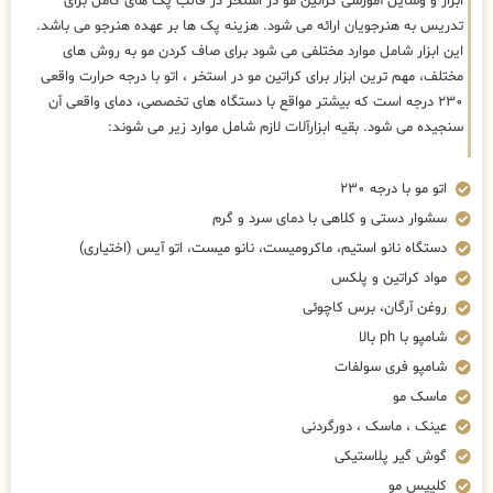
ابزار و وسایل آموزشی کراتین مو در استخر در قالب پک های کامل برای
تدریس به هنرجویان ارائه می شود. هزینه پک ها بر عهده هنرجو می باشد.
این ابزار شامل موارد مختلفی می شود برای صاف کردن مو به روش های
مختلف، مهم ترین ابزار برای کراتین مو در استخر ، اتو با درجه حرارت واقعی
۲۳۰ درجه است که بیشتر مواقع با دستگاه های تخصصی، دمای واقعی آن
سنجیده می شود. بقیه ابزارآلات لازم شامل موارد زیر می شوند:
اتو مو با درجه ۲۳۰
سشوار دستی و کلاهی با دمای سرد و گرم
دستگاه نانو استیم، ماکرومیست، نانو میست، اتو آیس (اختیاری)
مواد کراتین و پلکس
روغن آرگان، برس کاچوئی
شامپو با ph بالا
شامپو فری سولفات
ماسک مو
عینک ، ماسک ، دورگردنی
گوش گیر پلاستیکی
کلیپس مو