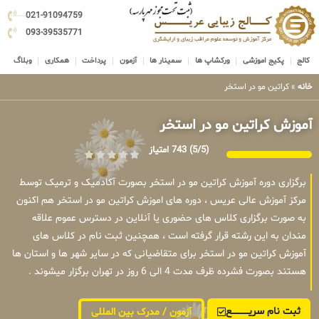
021-91094759
093-39535771
کالج
پکیج اموزشی
ورکشاپ ها
سمینار ها
آزمون
پرداخت
همکاری
وبلاگ
خانه
»
کراتین مو در استخر
آموزش کراتین مو در استخر
(5/5)
743 امتیاز
برگزاری دوره آموزش کراتین مو در استخر بصورت آکادمیک و ترمیک توسط
مرکز آموزش عالی عریس ، دوره های اموزش کراتین مو در استخر هم اکنون
به صورت برگزاری کلاس های حضوری یا آنلاین در دسترس عموم علاقه
مندان به این رشته قرار گرفته است ، همچنین ثبت نام در کلاس های
آموزش کراتین مو در استخر برای متقاضیانی که در سایر شهر ها و استان ها
هستند بصورت فشرده ظرف مدت 4 الی 6 روز در تهران برگزار میشوند .
ثبت نام سریــــــــــــع
آزمون / مدرک بین المللی