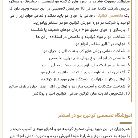
میتوانند بصورت فشرده در دوره های کراتینه مو تخصصی ، پیشرفته و مستری
عریس شرکت کنند؛ حداقل 10 سرفصل تخصصی در این حیطه وجود دارد که
یک
متخصص کراتینه
، صافی یا احیای مو باید بداند و تمامی موارد زیر را می
توانید با شرکت در دوره آموزش کراتین مو در استخر بیاموزید.
1. بازسازی و احیای عمیق مو + درمان موهای ضعیف یا شکسته
2. شناخت انواع مواد کراتینه و تخصص در استفاده از آن ها
3. مهارت در آنالیز ساختار انواع مو
4. شناخت تمامی روش های کراتینه، صافی و احیای مو
5. تخصص در انجام انواع روش های تراپی تخصصی
6. تسلط بر مراقبت های لازم برای مو بعد از صافی و احیا
7. آشنایی با همه عارضه های کراتینه، صافی یا احیای مو
8. توانایی کار با ابزارآلات , دستگاه های مورد نیاز کراتینه
9. شناخت مشکلات و آسیب های مو و توانایی ارائه راهکار برای برطرف سازی
10. تشخیص تفاوت های کراتین صافی، کراتین احیا و بوتاکس
آموزشگاه تخصصی کراتین مو در استخر
هنرجویان در این دوره روش صحیح کراتینه مو و احیای موهای آسیب دیده را
با توجه به جنس ، نوع و شرایط موها آموزش دیده و بصورت عملی انجام می