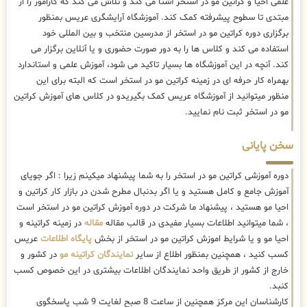
علمی احیا و کراتین مو در استخر آشنا می کند و تلاش می کند که کاراموز را از
مبتدی تا سطوح پیشرفته کمک کند. آموزشگاه آرایشگری عریس بمنظور
برگزاری دوره کراتین مو در استخر از مدرسین منتخب و بین المللی خود
استفاده می کند و کلاس ها را به دور صورت حضوری و یا آنلاین برگزار می
کند. آنچه در این آموزشگاه ها بسیار تاکید می شود، آموزش علمی و استاندارد
بهمراه کار حرفه ای در زمینه کراتین مو در استخر است که البته برای این
منظور میتوانید از آموزشگاه عریس کمک بگیریدو در کلاس های آموزش کراتین
مو در استخر ثبت نام نمایید.
سخن پایانی
دوره آموزشی کراتین مو در استخر را به شما پیشنهاد میکینم زیرا : اگر جویای
آموزش جامع و کامل هستید و یا اگر بدنبال مطرح شدن در بازار کار کراتین و
احیا مو هستید ، پیشنهاد ما شرکت در دوره آموزش کراتین مو در استخر است
، شما میتوانید اطلاعات بسیار مفیدی در قالب مقاله
مقاله
در زمینه کراتینه و
احیا مو و یا شرایط اموزش کراتین مو در استخر از بخش
پایگاه اطلاعات
عریس
کسب کنید ، همچنین بمنظور اطلاع از سایر
نمایندگان کراتینه مو
در کشور و
خارج از کشور از طریق واحد نمایندگان اطلاعات بیشتری در این خصوص کسب
کنبد.
کارشناسان این مرکز همچنین از ساعت 8 صبح لغایت 9 شب پاسخگوی