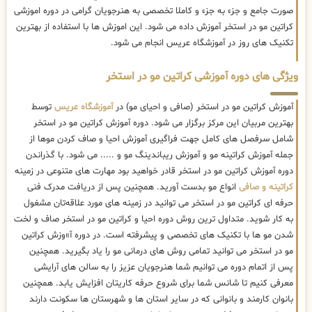
صورت جامع و جزء به جزء و کاملا تخصصی به هنرجویان گرامی در دوره اموزشی
کراتین مو در استخر آموزش داده می شود. این اموزش ها با استفاده از بهترین
تکنیک های روز در آموزشگاه عریس انجام می شود.
ویژگی های دوره آموزشی کراتین مو در استخر
آموزش کراتین مو در استخر (صافی و احیای مو) در
آموزشگاه عریس
توسط
بهترین مربیان این مرکز برگزار می شود. دوره آموزش کراتین مو در استخر
شامل سرفصل های کامل جهت فراگیری آموزش احیا و صاف کردن موها از
جمله آموزش کراتینه مو و آموزش ریباندینگ مو و ..... می شود. با گذراندن
دوره آموزش کراتین مو در استخر قادر خواهید بود مهارت های متنوعی در زمینه
کراتینه و صافی
انواع مو بدست آورید. همچنین پس از دریافت مدرک فنی
حرفه ای کراتین مو در استخر می توانید در زمینه های مورد علاقه‌تان مشغول
به کار شوید. متداول ترین روش دوره احیا و کراتین مو در استخر صاف و لخت
شدن مو ها با تکنیک های تخصصی و پیشرفته است. در دوره آ»وزش کراتین
مو در استخر می توانید تمامی روش های درمانی مو را یاد بگیرید. همچنین
پس از اتمام دوره می توانیم شما هنرجویان عزیز را به سالن های آرایشی
معرفی کنیم تا شانس شما برای شروع حرفه کاریتان افزایش یابد. همچنین
بانوان کارمند و بانوانی که در سایر استان ها و شهرستان ها سکونت دارند