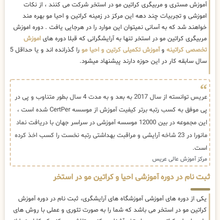
آموزش مستری و مربیگری کراتین مو در استخر شرکت می کنند ، از نکات
اموزشی و تجربیات چند دهه این مرکز در زمینه کراتین و احیا مو بهره مند
خواهند شد که به آسانی نمیتوان این موارد را در هرجایی یافت . دوره اموزش
مربیگری کراتین مو در استخر تنها به آرایشگرانی که قبلا دوره های
اموزش
تخصصی کراتینه
و
آموزش تکمیلی کرتین و احیا مو
را گذرانده اند و یا حداقل 5
سال سابقه کار در این حوزه دارند پیشنهاد میشود.
عریس توانسته از سال 2017 به بعد و به مدت 4 سال بطور متناوب و پی در
پی موفق به کسب رتبه برتر کیفیت آموزش از موسسه CertPer شده است ،
این مجموعه در بین 12000 موسسه آموزشی در سراسر جهان با دریافت نماد
مانورا در 23 شاخه آرایشی و مراقبت بهداشتی رتبه نخست را کسب اخذ کرده
است.
مرکز آموزش عالی عریس
ثبت نام در دوره آموزشی احیا و کراتین مو در استخر
یکی از دوره های آموزشی آموزشگاه های آرایشگری، ثبت نام در دوره آموزش
کراتین مو در استخر می باشد که شما را به صورت تئوری و عملی با روش های