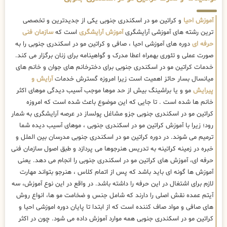
آموزش احیا
و کراتین مو در اسکندری جنوبی یکی از جدیدترین و تخصصی
ترین رشته های آموزشی آرایشگری
آموزش آرایشگری
است که
سازمان فنی
حرفه ای
دوره های آموزشی احیا ، صافی و کراتین مو در اسکندری جنوبی را به
صورت عملی و تئوری بهمراه اعطا مدرک و گواهینامه برای زنان برگزار می کند.
خدمات کراتین مو در اسکندری جنوبی برای دخترخانم های جوان و خانم های
میانسال بسار حائز اهمیت است زیرا امروزه گسترش خدمات
آرایش و
پیرایش
مو و یا براشینگ بیش از حد موها موجب آسیب دیدگی موهای اکثر
خانم ها شده است . تا جایی که این موضوع باعث شده است که امروزه
کراتین مو در اسکندری جنوبی جزو مشاغل پولساز در عرصه آرایشگری به شمار
رود؛ زیرا با آموزش کراتین مو در اسکندری جنوبی ، موهای آسیب دیده شما
ترمیم می شوند. در دوره کراتین مو در اسکندری جنوبی مدرسان بین الملل و
خبره در زمینه کراتینه به تدریس هنرجوها می پردازد و طبق اصول سازمان فنی
حرفه ای، آموزش های کراتین مو در اسکندری جنوبی را انجام می دهد. یعنی
آموزش ها گونه ای باید باشد که پس از اتمام کلاس ، هنرجو بتواند مهارت
لازم برای اشتغال در این حرفه را داشته باشد. در واقع در این نوع آموزش، سه
آیتم عمده نقش اصلی را دارند که شامل جنس و ضخامت مو ها، انواع روش
های صافی و مواد صاف کننده است که از ابتدا تا پایان دوره اموزشی احیا و
کراتین مو در اسکندری جنوبی همه موارد آموزش داده می شود. چون در اکثر