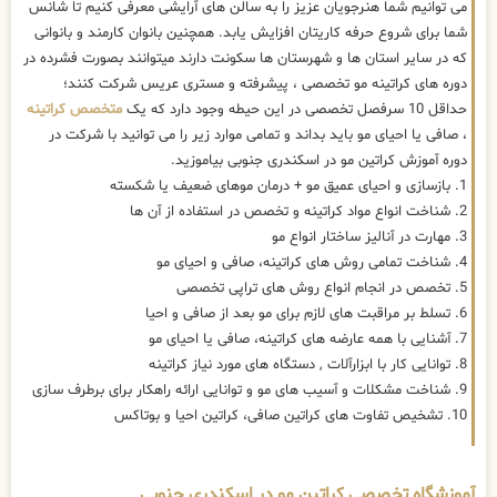
می توانیم شما هنرجویان عزیز را به سالن های آرایشی معرفی کنیم تا شانس
شما برای شروع حرفه کاریتان افزایش یابد. همچنین بانوان کارمند و بانوانی
که در سایر استان ها و شهرستان ها سکونت دارند میتوانند بصورت فشرده در
دوره های کراتینه مو تخصصی ، پیشرفته و مستری عریس شرکت کنند؛
حداقل 10 سرفصل تخصصی در این حیطه وجود دارد که یک
متخصص کراتینه
، صافی یا احیای مو باید بداند و تمامی موارد زیر را می توانید با شرکت در
دوره آموزش کراتین مو در اسکندری جنوبی بیاموزید.
1. بازسازی و احیای عمیق مو + درمان موهای ضعیف یا شکسته
2. شناخت انواع مواد کراتینه و تخصص در استفاده از آن ها
3. مهارت در آنالیز ساختار انواع مو
4. شناخت تمامی روش های کراتینه، صافی و احیای مو
5. تخصص در انجام انواع روش های تراپی تخصصی
6. تسلط بر مراقبت های لازم برای مو بعد از صافی و احیا
7. آشنایی با همه عارضه های کراتینه، صافی یا احیای مو
8. توانایی کار با ابزارآلات , دستگاه های مورد نیاز کراتینه
9. شناخت مشکلات و آسیب های مو و توانایی ارائه راهکار برای برطرف سازی
10. تشخیص تفاوت های کراتین صافی، کراتین احیا و بوتاکس
آموزشگاه تخصصی کراتین مو در اسکندری جنوبی