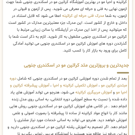
کراتینه و احیا مو در بهترین آموزشگاه کراتین مو در اسکندری جنوبی شما جهت
ازمون نهایی به فنی و حرفه ای معرفی می شوید. پس از آزمون و قبولی در
ازمون، به شما
مدرک فنی حرفه ای کراتینه
اعطا می شود که قابل استناد در
داخل و خارج از کشور است. این مدرک جزء معتبرترین مدارک در کشور است
که میتوانید پس از اخذ این مدرک در آرایشگاه یا سالن زیبایی مرتبط با
کراتین مو در اسکندری جنوبی مشغول به کار شوید. لازم به ذکر است شما با
گذراندن دوره های اموزش کراتین مو در اسکندری جنوبی می توانید آمادگی
کامل برای ورود به بازار کار را کسب کنید.
جدیدترین و بروزترین متد کراتین مو در اسکندری جنوبی
بعد از تمام شدن دوره اموزشی کراتین مو در اسکندری جنوبی که شامل
دوره
مبتدی کراتین مو
،
اموزش تکمیلی کراتینه و احیا
،
آموزش پیشرفته کراتین و
احیا مو
و
آموزش مربیگری کراتینه
می شود، هنرجو می تواند آموزش های یاد
داده شده را نسبت به سطح آموزشی دوره انتخابی، به اسانی روی مدل زنده
انجام دهد . در کلاس های اموزش کراتین مو در اسکندری جنوبی روش هایی
مانند کار با انواع مواد کراتینه از ساده تا پیشرفته را بصورت اصولی و علمی
اموزش خواهد دید. هنرجو می تواند به اسانی خدمات مورد نیاز مشتری را
انجام دهد. اگر تصمیم به آموزش رشته کراتین مو در اسکندری جنوبی دارید و
به این حرفه نیز علاقه مند هستید با آموزشگاه عریس تماس بگیرید تا