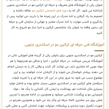
عنوان یکی از آموزشگاه های معروف و حرفه ای کراتین مو در اسکندری جنوبی
شناخته می شود. اگر که به
دوره های تخصصی کراتین مو
علاقه داشته و
تصمیم به یاد گرفتن و اخذ مدرک در این زمینه ها را دارید، می توانید پس از
یادگیری و کسب مهارت با اخذ مدرک معتبر و جهانی از سازمان فنی و حرفه
ای، بدون وقفه به عنوان یک متخصص کراتین و احیا ساز مو شروع به کار
کنید.
آموزشگاه فنی حرفه ای کراتین مو در اسکندری جنوبی
کراتین مو در اسکندری جنوبی برای بانوان یکی از گزینه های آموزشی عالی در
آموزشگاه عریس میباشد. در حرفه کراتین ، احیا و صافی مو هنرجوها با هر
مواد مویی که مشتری دارد، می توانند کار کنند و وقتی کار را به درستی انجام
می دهند بیشتر خوشحال می شوند و از کارشان لذت خواهند برد و این
موضوع سبب می شود به مرور زمان در این کار حرفه ای و با تجربه شوند.
سرفصل های کراتین مو در اسکندری جنوبی بسیار جامع بوده و شامل موارد
بسیاری مثل شناخت مو، بهداشت و ایمنی کار، آشنایی با رنگ ها ، مواد
شیمیایی مو و پیگمنت شناسی میشود و همچنین در ادامه هنرجو با تمرین
عملی روی سر مشتری کاملا حرفه ای وکار بلد می شود و همچنین هنرجو در
صورت تکمیل دوره مبتدی و پیشرفته، میتواند جهت امتحان کتبی و عملی فنی