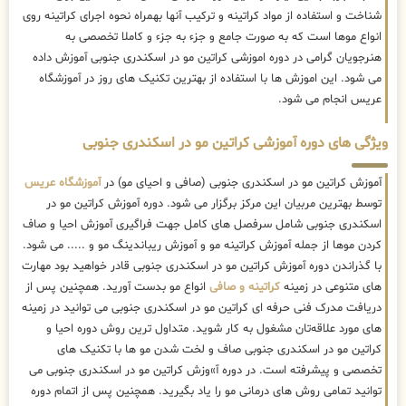
شناخت و استفاده از مواد کراتینه و ترکیب آنها بهمراه نحوه اجرای کراتینه روی
انواع موها است که به صورت جامع و جزء به جزء و کاملا تخصصی به
هنرجویان گرامی در دوره اموزشی کراتین مو در اسکندری جنوبی آموزش داده
می شود. این اموزش ها با استفاده از بهترین تکنیک های روز در آموزشگاه
عریس انجام می شود.
ویژگی های دوره آموزشی کراتین مو در اسکندری جنوبی
آموزش کراتین مو در اسکندری جنوبی (صافی و احیای مو) در
آموزشگاه عریس
توسط بهترین مربیان این مرکز برگزار می شود. دوره آموزش کراتین مو در
اسکندری جنوبی شامل سرفصل های کامل جهت فراگیری آموزش احیا و صاف
کردن موها از جمله آموزش کراتینه مو و آموزش ریباندینگ مو و ..... می شود.
با گذراندن دوره آموزش کراتین مو در اسکندری جنوبی قادر خواهید بود مهارت
های متنوعی در زمینه
کراتینه و صافی
انواع مو بدست آورید. همچنین پس از
دریافت مدرک فنی حرفه ای کراتین مو در اسکندری جنوبی می توانید در زمینه
های مورد علاقه‌تان مشغول به کار شوید. متداول ترین روش دوره احیا و
کراتین مو در اسکندری جنوبی صاف و لخت شدن مو ها با تکنیک های
تخصصی و پیشرفته است. در دوره آ»وزش کراتین مو در اسکندری جنوبی می
توانید تمامی روش های درمانی مو را یاد بگیرید. همچنین پس از اتمام دوره