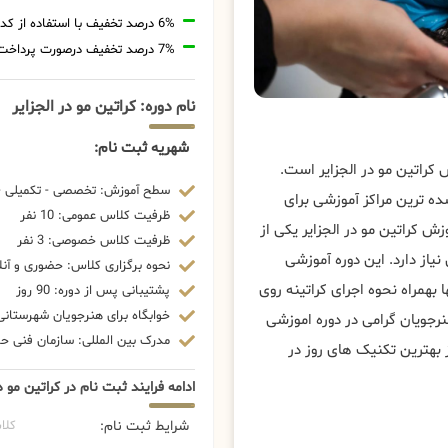
6% درصد تخفیف با استفاده از کد تخفیف 20806
7% درصد تخفیف درصورت پرداخت شهریه با رمزارز
نام دوره: کراتین مو در الجزایر
شهریه ثبت نام:
کراتین مو در الجزایر است.
سطح آموزش: تخصصی - تکمیلی - 
ه ترین مراکز آموزشی برای
ظرفیت کلاس عمومی: 10 نفر
 کراتین مو در الجزایر یکی از
ظرفیت کلاس خصوصی: 3 نفر
از دارد. این دوره آموزشی
نحوه برگزاری کلاس: حضوری و آنل
 بهمراه نحوه اجرای کراتینه روی
پشتیبانی پس از دوره: 90 روز
خوابگاه برای هنرجویان شهرستانی:
رجویان گرامی در دوره اموزشی
مدرک بین المللی: سازمان فنی حرف
ز بهترین تکنیک های روز در
ادامه فرایند ثبت نام در کراتین مو در
شرایط ثبت نام:
کلا