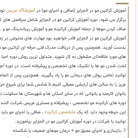
آموزش کراتین مو در الجزایر (صافی و احیای مو) در
آموزشگاه عریس
توس
برگزار می شود. دوره آموزش کراتین مو در الجزایر شامل سرفصل های ک
صاف کردن موها از جمله آموزش کراتینه مو و آموزش ریباندینگ مو و ...
آموزش کراتین مو در الجزایر قادر خواهید بود مهارت های متنوعی در ز
بدست آورید. همچنین پس از دریافت مدرک فنی حرفه ای کراتین مو در ا
های مورد علاقه‌تان مشغول به کار شوید. متداول ترین روش دوره احیا و
لخت شدن مو ها با تکنیک های تخصصی و پیشرفته است. در دوره آ»وزش
توانید تمامی روش های درمانی مو را یاد بگیرید. همچنین پس از اتمام
عزیز را به سالن های آرایشی معرفی کنیم تا شانس شما برای شروع حرف
بانوان کارمند و بانوانی که در سایر استان ها و شهرستان ها سکونت د
این حیطه وجود دارد که یک
متخصص کراتینه
، صافی یا احیای مو باید ب
توانید با شرکت در دوره آموزش کراتین مو در الجزایر بیاموزید.
1. بازسازی و احیای عمیق مو + درمان موهای ضعیف یا شکسته