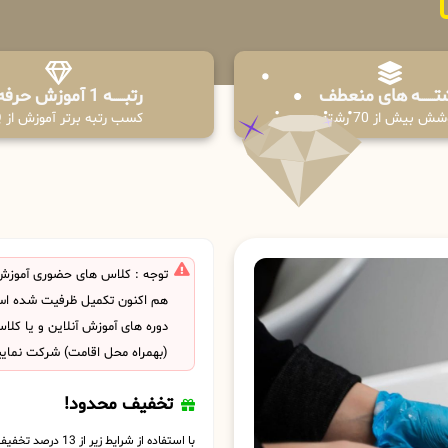
تـــــــه های منعطف
رتبــــــه 1 آموزش حرفه ای
ش بیش از 70 رشته
کسب رتبه برتر آموزش از PPQ
توجه : کلاس های حضوری آموزش ک
هم اکنون تکمیل ظرفیت شده است
دوره های آموزش آنلاین و یا کل
(بهمراه محل اقامت) شرکت نمایی
تخفیف محدود!
با استفاده از شرایط زیر از 13 درصد تخفیف بهره مند شوید.