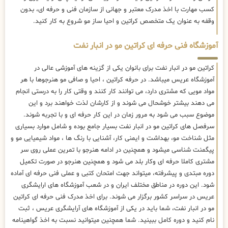
کسب مهارت با اخذ مدرک معتبر و جهانی از سازمان فنی و حرفه ای، بدون
وقفه به عنوان یک متخصص کراتین و احیا ساز مو شروع به کار کنید.
آموزشگاه فنی حرفه ای کراتین مو در انبار نفت
کراتین مو در انبار نفت برای بانوان یکی از گزینه های آموزشی عالی در
آموزشگاه عریس میباشد. در حرفه کراتین ، احیا و صافی مو هنرجوها با هر
مواد مویی که مشتری دارد، می توانند کار کنند و وقتی کار را به درستی انجام
می دهند بیشتر خوشحال می شوند و از کارشان لذت خواهند برد و این
موضوع سبب می شود به مرور زمان در این کار حرفه ای و با تجربه شوند.
سرفصل های کراتین مو در انبار نفت بسیار جامع بوده و شامل موارد بسیاری
مثل شناخت مو، بهداشت و ایمنی کار، آشنایی با رنگ ها ، مواد شیمیایی مو و
پیگمنت شناسی میشود و همچنین در ادامه هنرجو با تمرین عملی روی سر
مشتری کاملا حرفه ای وکار بلد می شود و همچنین هنرجو در صورت تکمیل
دوره مبتدی و پیشرفته، میتواند جهت امتحان کتبی و عملی فنی حرفه ای آماده
شود. این دوره در مناطق مختلف ایران و در شعب آموزشگاه های ارایشگری
عریس در سراسر کشور برگزار می شوند. برای اخذ مدرک فنی حرفه ای کراتین
مو در انبار نفت، شما باید در یکی از آموزشگاه های آرایشگری عریس ، ثبت
نام کنید و دوره کامل ببینید. شما همچنین میتوانید نسبت به اخذ گواهینامه