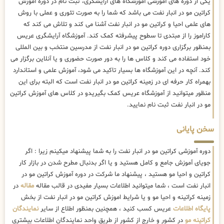
یکی از دوره های آموزشی آموزشگاه های آرایشگری، ثبت نام در دوره آموزش
کراتین مو در انبار نفت می باشد که شما را به صورت تئوری و عملی با روش
های علمی احیا و کراتین مو در انبار نفت آشنا می کند و تلاش می کند که
کاراموز را از مبتدی تا سطوح پیشرفته کمک کند. آموزشگاه آرایشگری عریس
بمنظور برگزاری دوره کراتین مو در انبار نفت از مدرسین منتخب و بین المللی
خود استفاده می کند و کلاس ها را به دور صورت حضوری و یا آنلاین برگزار می
کند. آنچه در این آموزشگاه ها بسیار تاکید می شود، آموزش علمی و استاندارد
بهمراه کار حرفه ای در زمینه کراتین مو در انبار نفت است که البته برای این
منظور میتوانید از آموزشگاه عریس کمک بگیریدو در کلاس های آموزش کراتین
مو در انبار نفت ثبت نام نمایید.
سخن پایانی
دوره آموزشی کراتین مو در انبار نفت را به شما پیشنهاد میکینم زیرا : اگر
جویای آموزش جامع و کامل هستید و یا اگر بدنبال مطرح شدن در بازار کار
کراتین و احیا مو هستید ، پیشنهاد ما شرکت در دوره آموزش کراتین مو در
انبار نفت است ، شما میتوانید اطلاعات بسیار مفیدی در قالب مقاله
مقاله
در
زمینه کراتینه و احیا مو و یا شرایط اموزش کراتین مو در انبار نفت از بخش
پایگاه اطلاعات
عریس کسب کنید ، همچنین بمنظور اطلاع از سایر
نمایندگان
کراتینه مو
در کشور و خارج از کشور از طریق واحد نمایندگان اطلاعات بیشتری