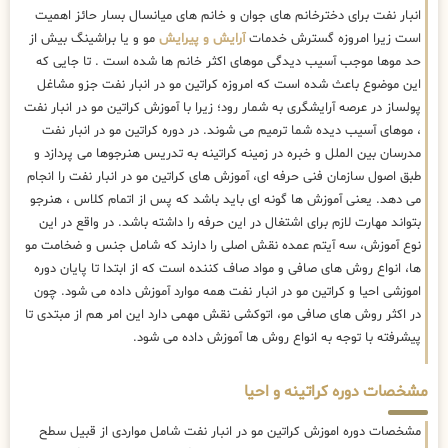
انبار نفت برای دخترخانم های جوان و خانم های میانسال بسار حائز اهمیت
است زیرا امروزه گسترش خدمات
آرایش و پیرایش
مو و یا براشینگ بیش از
حد موها موجب آسیب دیدگی موهای اکثر خانم ها شده است . تا جایی که
این موضوع باعث شده است که امروزه کراتین مو در انبار نفت جزو مشاغل
پولساز در عرصه آرایشگری به شمار رود؛ زیرا با آموزش کراتین مو در انبار نفت
، موهای آسیب دیده شما ترمیم می شوند. در دوره کراتین مو در انبار نفت
مدرسان بین الملل و خبره در زمینه کراتینه به تدریس هنرجوها می پردازد و
طبق اصول سازمان فنی حرفه ای، آموزش های کراتین مو در انبار نفت را انجام
می دهد. یعنی آموزش ها گونه ای باید باشد که پس از اتمام کلاس ، هنرجو
بتواند مهارت لازم برای اشتغال در این حرفه را داشته باشد. در واقع در این
نوع آموزش، سه آیتم عمده نقش اصلی را دارند که شامل جنس و ضخامت مو
ها، انواع روش های صافی و مواد صاف کننده است که از ابتدا تا پایان دوره
اموزشی احیا و کراتین مو در انبار نفت همه موارد آموزش داده می شود. چون
در اکثر روش های صافی مو، اتوکشی نقش مهمی دارد این امر هم از مبتدی تا
پیشرفته با توجه به انواع روش ها آموزش داده می شود.
مشخصات دوره کراتینه و احیا
مشخصات دوره اموزش کراتین مو در انبار نفت شامل مواردی از قبیل سطح