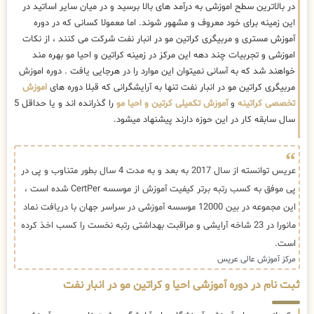
در بالاترین سطح اموزشی به درآمد های بالا برسید و در میان سایر اساتید در
این زمینه برای خود معروف و مشهور شوند. اما معمولا کسانی که در دوره
آموزش مستری و مربیگری کراتین مو در انبار نفت شرکت می کنند ، از نکات
اموزشی و تجربیات چند دهه این مرکز در زمینه کراتین و احیا مو بهره مند
خواهند شد که به آسانی نمیتوان این موارد را در هرجایی یافت . دوره اموزش
مربیگری کراتین مو در انبار نفت تنها به آرایشگرانی که قبلا دوره های
اموزش
تخصصی کراتینه
و
آموزش تکمیلی کرتین و احیا مو
را گذرانده اند و یا حداقل 5
سال سابقه کار در این حوزه دارند پیشنهاد میشود.
عریس توانسته از سال 2017 به بعد و به مدت 4 سال بطور متناوب و پی در
پی موفق به کسب رتبه برتر کیفیت آموزش از موسسه CertPer شده است ،
این مجموعه در بین 12000 موسسه آموزشی در سراسر جهان با دریافت نماد
مانورا در 23 شاخه آرایشی و مراقبت بهداشتی رتبه نخست را کسب اخذ کرده
است.
مرکز آموزش عالی عریس
ثبت نام در دوره آموزشی احیا و کراتین مو در انبار نفت