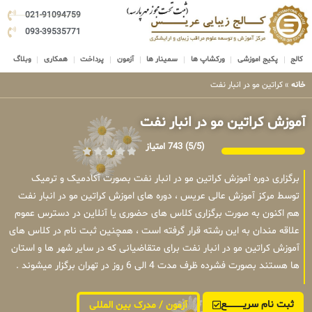
021-91094759
093-39535771
کالج
پکیج اموزشی
ورکشاپ ها
سمینار ها
آزمون
پرداخت
همکاری
وبلاگ
خانه
»
کراتین مو در انبار نفت
آموزش کراتین مو در انبار نفت
(5/5)
743 امتیاز
برگزاری دوره آموزش کراتین مو در انبار نفت بصورت آکادمیک و ترمیک
توسط مرکز آموزش عالی عریس ، دوره های اموزش کراتین مو در انبار نفت
هم اکنون به صورت برگزاری کلاس های حضوری یا آنلاین در دسترس عموم
علاقه مندان به این رشته قرار گرفته است ، همچنین ثبت نام در کلاس های
آموزش کراتین مو در انبار نفت برای متقاضیانی که در سایر شهر ها و استان
ها هستند بصورت فشرده ظرف مدت 4 الی 6 روز در تهران برگزار میشوند .
ثبت نام سریــــــــــــع
آزمون / مدرک بین المللی