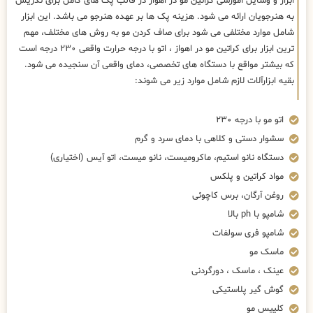
ابزار و وسایل آموزشی کراتین مو در اهواز در قالب پک های کامل برای تدریس
به هنرجویان ارائه می شود. هزینه پک ها بر عهده هنرجو می باشد. این ابزار
شامل موارد مختلفی می شود برای صاف کردن مو به روش های مختلف، مهم
ترین ابزار برای کراتین مو در اهواز ، اتو با درجه حرارت واقعی ۲۳۰ درجه است
که بیشتر مواقع با دستگاه های تخصصی، دمای واقعی آن سنجیده می شود.
بقیه ابزارآلات لازم شامل موارد زیر می شوند:
اتو مو با درجه ۲۳۰
سشوار دستی و کلاهی با دمای سرد و گرم
دستگاه نانو استیم، ماکرومیست، نانو میست، اتو آیس (اختیاری)
مواد کراتین و پلکس
روغن آرگان، برس کاچوئی
شامپو با ph بالا
شامپو فری سولفات
ماسک مو
عینک ، ماسک ، دورگردنی
گوش گیر پلاستیکی
کلیپس مو