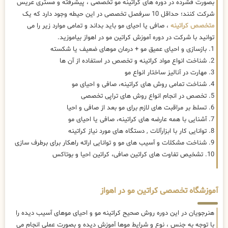
بصورت فشرده در دوره های کراتینه مو تخصصی ، پیشرفته و مستری عریس
شرکت کنند؛ حداقل 10 سرفصل تخصصی در این حیطه وجود دارد که یک
متخصص کراتینه
، صافی یا احیای مو باید بداند و تمامی موارد زیر را می
توانید با شرکت در دوره آموزش کراتین مو در اهواز بیاموزید.
1. بازسازی و احیای عمیق مو + درمان موهای ضعیف یا شکسته
2. شناخت انواع مواد کراتینه و تخصص در استفاده از آن ها
3. مهارت در آنالیز ساختار انواع مو
4. شناخت تمامی روش های کراتینه، صافی و احیای مو
5. تخصص در انجام انواع روش های تراپی تخصصی
6. تسلط بر مراقبت های لازم برای مو بعد از صافی و احیا
7. آشنایی با همه عارضه های کراتینه، صافی یا احیای مو
8. توانایی کار با ابزارآلات , دستگاه های مورد نیاز کراتینه
9. شناخت مشکلات و آسیب های مو و توانایی ارائه راهکار برای برطرف سازی
10. تشخیص تفاوت های کراتین صافی، کراتین احیا و بوتاکس
آموزشگاه تخصصی کراتین مو در اهواز
هنرجویان در این دوره روش صحیح کراتینه مو و احیای موهای آسیب دیده را
با توجه به جنس ، نوع و شرایط موها آموزش دیده و بصورت عملی انجام می