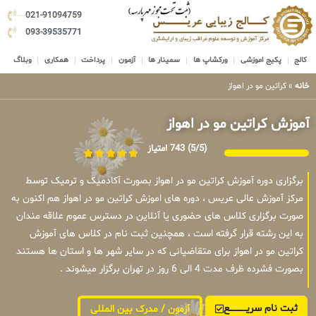
021-91094759
093-39535771
کالج
پکیج اموزشی
ورکشاپ ها
سمینار ها
آزمون
پرداخت
همکاری
وبلاگ
خانه
»
کراتین مو در اهواز
آموزش کراتین مو در اهواز
(5/5)
743 امتیاز
برگزاری دوره آموزش کراتین مو در اهواز بصورت آکادمیک و ترمیک توسط
مرکز آموزش عالی عریس ، دوره های اموزش کراتین مو در اهواز هم اکنون به
صورت برگزاری کلاس های حضوری یا آنلاین در دسترس عموم علاقه مندان
به این رشته قرار گرفته است ، همچنین ثبت نام در کلاس های آموزش
کراتین مو در اهواز برای متقاضیانی که در سایر شهر ها و استان ها هستند
بصورت فشرده ظرف مدت 4 الی 6 روز در تهران برگزار میشوند .
ثبت نام سریــــــــــــع
آزمون / مدرک بین المللی