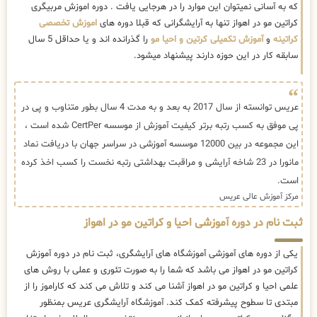
که به آسانی نمیتوان این موارد را در هرجایی یافت . دوره اموزش مربیگری
کراتین مو در اهواز تنها به آرایشگرانی که قبلا دوره های
اموزش تخصصی
کراتینه
و
آموزش تکمیلی کرتین و احیا مو
را گذرانده اند و یا حداقل 5 سال
سابقه کار در این حوزه دارند پیشنهاد میشود.
عریس توانسته از سال 2017 به بعد و به مدت 4 سال بطور متناوب و پی در
پی موفق به کسب رتبه برتر کیفیت آموزش از موسسه CertPer شده است ،
این مجموعه در بین 12000 موسسه آموزشی در سراسر جهان با دریافت نماد
مانورا در 23 شاخه آرایشی و مراقبت بهداشتی رتبه نخست را کسب اخذ کرده
است.
مرکز آموزش عالی عریس
ثبت نام در دوره آموزشی احیا و کراتین مو در اهواز
یکی از دوره های آموزشی آموزشگاه های آرایشگری، ثبت نام در دوره آموزش
کراتین مو در اهواز می باشد که شما را به صورت تئوری و عملی با روش های
علمی احیا و کراتین مو در اهواز آشنا می کند و تلاش می کند که کاراموز را از
مبتدی تا سطوح پیشرفته کمک کند. آموزشگاه آرایشگری عریس بمنظور