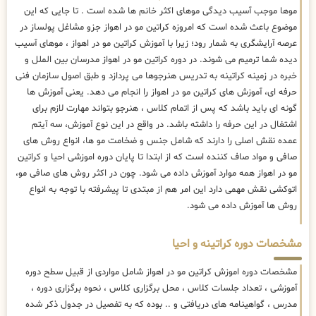
موها موجب آسیب دیدگی موهای اکثر خانم ها شده است . تا جایی که این
موضوع باعث شده است که امروزه کراتین مو در اهواز جزو مشاغل پولساز در
عرصه آرایشگری به شمار رود؛ زیرا با آموزش کراتین مو در اهواز ، موهای آسیب
دیده شما ترمیم می شوند. در دوره کراتین مو در اهواز مدرسان بین الملل و
خبره در زمینه کراتینه به تدریس هنرجوها می پردازد و طبق اصول سازمان فنی
حرفه ای، آموزش های کراتین مو در اهواز را انجام می دهد. یعنی آموزش ها
گونه ای باید باشد که پس از اتمام کلاس ، هنرجو بتواند مهارت لازم برای
اشتغال در این حرفه را داشته باشد. در واقع در این نوع آموزش، سه آیتم
عمده نقش اصلی را دارند که شامل جنس و ضخامت مو ها، انواع روش های
صافی و مواد صاف کننده است که از ابتدا تا پایان دوره اموزشی احیا و کراتین
مو در اهواز همه موارد آموزش داده می شود. چون در اکثر روش های صافی مو،
اتوکشی نقش مهمی دارد این امر هم از مبتدی تا پیشرفته با توجه به انواع
روش ها آموزش داده می شود.
مشخصات دوره کراتینه و احیا
مشخصات دوره اموزش کراتین مو در اهواز شامل مواردی از قبیل سطح دوره
آموزشی ، تعداد جلسات کلاس ، محل برگزاری کلاس ، نحوه برگزاری دوره ،
مدرس ، گواهینامه های دریافتی و .. بوده که به تفصیل در جدول ذکر شده