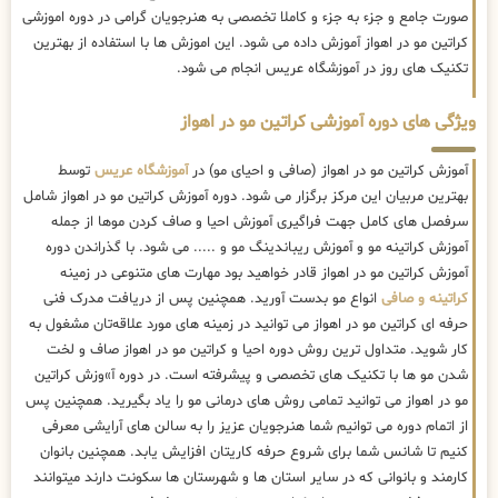
صورت جامع و جزء به جزء و کاملا تخصصی به هنرجویان گرامی در دوره اموزشی
کراتین مو در اهواز آموزش داده می شود. این اموزش ها با استفاده از بهترین
تکنیک های روز در آموزشگاه عریس انجام می شود.
ویژگی های دوره آموزشی کراتین مو در اهواز
آموزش کراتین مو در اهواز (صافی و احیای مو) در
آموزشگاه عریس
توسط
بهترین مربیان این مرکز برگزار می شود. دوره آموزش کراتین مو در اهواز شامل
سرفصل های کامل جهت فراگیری آموزش احیا و صاف کردن موها از جمله
آموزش کراتینه مو و آموزش ریباندینگ مو و ..... می شود. با گذراندن دوره
آموزش کراتین مو در اهواز قادر خواهید بود مهارت های متنوعی در زمینه
کراتینه و صافی
انواع مو بدست آورید. همچنین پس از دریافت مدرک فنی
حرفه ای کراتین مو در اهواز می توانید در زمینه های مورد علاقه‌تان مشغول به
کار شوید. متداول ترین روش دوره احیا و کراتین مو در اهواز صاف و لخت
شدن مو ها با تکنیک های تخصصی و پیشرفته است. در دوره آ»وزش کراتین
مو در اهواز می توانید تمامی روش های درمانی مو را یاد بگیرید. همچنین پس
از اتمام دوره می توانیم شما هنرجویان عزیز را به سالن های آرایشی معرفی
کنیم تا شانس شما برای شروع حرفه کاریتان افزایش یابد. همچنین بانوان
کارمند و بانوانی که در سایر استان ها و شهرستان ها سکونت دارند میتوانند