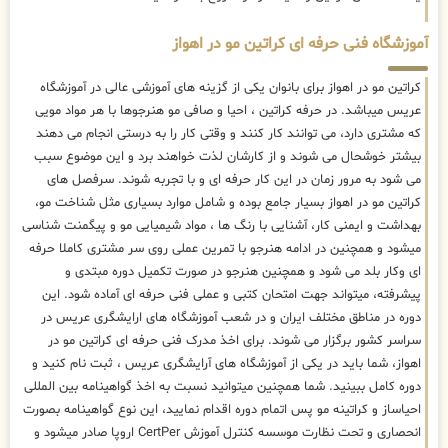
آموزشگاه فنی حرفه ای کراتین مو در اهواز
کراتین مو در اهواز برای بانوان یکی از گزینه های آموزشی عالی در آموزشگاه
عریس میباشد. در حرفه کراتین ، احیا و صافی مو هنرجوها با هر مواد مویی
که مشتری دارد، می توانند کار کنند و وقتی کار را به درستی انجام می دهند
بیشتر خوشحال می شوند و از کارشان لذت خواهند برد و این موضوع سبب
می شود به مرور زمان در این کار حرفه ای و با تجربه شوند. سرفصل های
کراتین مو در اهواز بسیار جامع بوده و شامل موارد بسیاری مثل شناخت مو،
بهداشت و ایمنی کار، آشنایی با رنگ ها ، مواد شیمیایی مو و پیگمنت شناسی
میشود و همچنین در ادامه هنرجو با تمرین عملی روی سر مشتری کاملا حرفه
ای وکار بلد می شود و همچنین هنرجو در صورت تکمیل دوره مبتدی و
پیشرفته، میتواند جهت امتحان کتبی و عملی فنی حرفه ای آماده شود. این
دوره در مناطق مختلف ایران و در شعب آموزشگاه های ارایشگری عریس در
سراسر کشور برگزار می شوند. برای اخذ مدرک فنی حرفه ای کراتین مو در
اهواز، شما باید در یکی از آموزشگاه های آرایشگری عریس ، ثبت نام کنید و
دوره کامل ببینید. شما همچنین میتوانید نسبت به اخذ گواهینامه بین المللی
احیاساز و کراتینه مو پس اتمام دوره اقدام نمایید، این نوع گواهینامه بصورت
انحصاری و تحت نظارت موسسه کنترل آموزش CertPer اروپا صادر میشود و