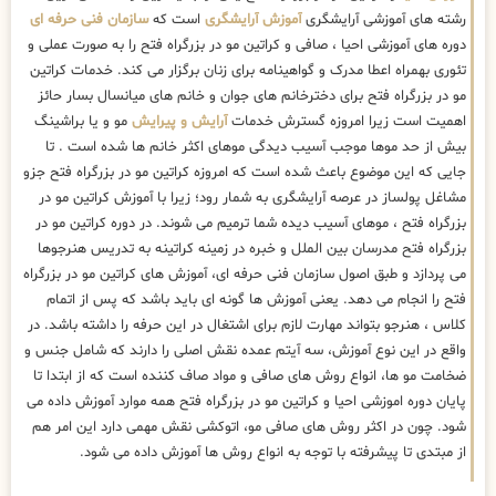
رشته های آموزشی آرایشگری
آموزش آرایشگری
است که
سازمان فنی حرفه ای
دوره های آموزشی احیا ، صافی و کراتین مو در بزرگراه فتح را به صورت عملی و
تئوری بهمراه اعطا مدرک و گواهینامه برای زنان برگزار می کند. خدمات کراتین
مو در بزرگراه فتح برای دخترخانم های جوان و خانم های میانسال بسار حائز
اهمیت است زیرا امروزه گسترش خدمات
آرایش و پیرایش
مو و یا براشینگ
بیش از حد موها موجب آسیب دیدگی موهای اکثر خانم ها شده است . تا
جایی که این موضوع باعث شده است که امروزه کراتین مو در بزرگراه فتح جزو
مشاغل پولساز در عرصه آرایشگری به شمار رود؛ زیرا با آموزش کراتین مو در
بزرگراه فتح ، موهای آسیب دیده شما ترمیم می شوند. در دوره کراتین مو در
بزرگراه فتح مدرسان بین الملل و خبره در زمینه کراتینه به تدریس هنرجوها
می پردازد و طبق اصول سازمان فنی حرفه ای، آموزش های کراتین مو در بزرگراه
فتح را انجام می دهد. یعنی آموزش ها گونه ای باید باشد که پس از اتمام
کلاس ، هنرجو بتواند مهارت لازم برای اشتغال در این حرفه را داشته باشد. در
واقع در این نوع آموزش، سه آیتم عمده نقش اصلی را دارند که شامل جنس و
ضخامت مو ها، انواع روش های صافی و مواد صاف کننده است که از ابتدا تا
پایان دوره اموزشی احیا و کراتین مو در بزرگراه فتح همه موارد آموزش داده می
شود. چون در اکثر روش های صافی مو، اتوکشی نقش مهمی دارد این امر هم
از مبتدی تا پیشرفته با توجه به انواع روش ها آموزش داده می شود.