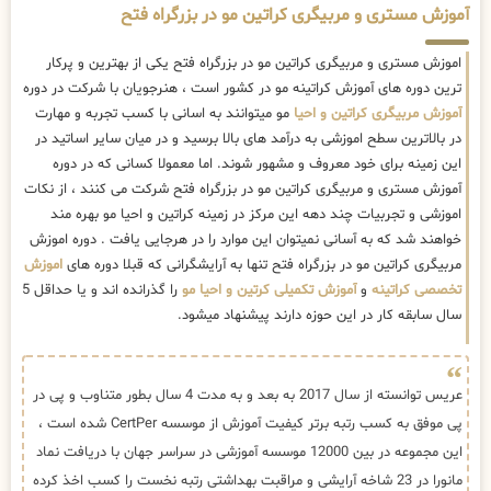
آموزش مستری و مربیگری کراتین مو در بزرگراه فتح
اموزش مستری و مربیگری کراتین مو در بزرگراه فتح یکی از بهترین و پرکار
ترین دوره های آموزش کراتینه مو در کشور است ، هنرجویان با شرکت در دوره
آموزش مربیگری کراتین و احیا
مو میتوانند به اسانی با کسب تجربه و مهارت
در بالاترین سطح اموزشی به درآمد های بالا برسید و در میان سایر اساتید در
این زمینه برای خود معروف و مشهور شوند. اما معمولا کسانی که در دوره
آموزش مستری و مربیگری کراتین مو در بزرگراه فتح شرکت می کنند ، از نکات
اموزشی و تجربیات چند دهه این مرکز در زمینه کراتین و احیا مو بهره مند
خواهند شد که به آسانی نمیتوان این موارد را در هرجایی یافت . دوره اموزش
مربیگری کراتین مو در بزرگراه فتح تنها به آرایشگرانی که قبلا دوره های
اموزش
تخصصی کراتینه
و
آموزش تکمیلی کرتین و احیا مو
را گذرانده اند و یا حداقل 5
سال سابقه کار در این حوزه دارند پیشنهاد میشود.
عریس توانسته از سال 2017 به بعد و به مدت 4 سال بطور متناوب و پی در
پی موفق به کسب رتبه برتر کیفیت آموزش از موسسه CertPer شده است ،
این مجموعه در بین 12000 موسسه آموزشی در سراسر جهان با دریافت نماد
مانورا در 23 شاخه آرایشی و مراقبت بهداشتی رتبه نخست را کسب اخذ کرده