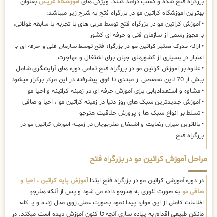
بزرگراه فتح شده و کسب درآمد کنند. ویژگی های
اموزشگاه عریس
بعنوان
بهترین اموزشگاه کراتین مو در بزرگراه فتح به شرح زیر میباشد:
• آموزش کراتین مو در بزرگراه فتح توسط مربی های با تجربه با سابقه طولانی،
با مجوز رسمی از سازمان فنی و حرفه ای کشور
• ارائه مدرک معتبر کراتین مو در بزرگراه فتح توسط سازمان فنی و حرفه ای با
اعتبار در بسیاری از کشورهای جهان برای اشتغال و مهاجرت
• علاوه بر اموزش کراتین مو در بزرگراه فتح تمامی دوره های آرایشگری شامل
بیش از 70 لاین تخصصی از مبتدی تا فوق پیشرفته در این مرکز برگزار میشود
• مشاوه و استعدادیابی برای آموزش حرفه ای در زمینه کراتینه و احیا مو
• آموزش جدیدترین سبک های روز دنیا در زمینه کراتین مو ، احیا و صافی
• تسلط بر انواع سبک ها و پرورش خلاقیت هنرجو
• بالاترین میزان رضایت و اشتغال هنرجویان در زمینه اموزش کراتین مو در
بزرگراه فتح
مراحل آموزش کراتین مو در بزرگراه فتح
در دوره آموزشی کراتین مو در بزرگراه فتح ابتدا
آموزش پایه کراتین ، احیا و
صافی مو
به صورت تئوری به هنرجو داده می شود و پس از آنکه هنرجو
اطلاعات کاملی از این موارد پیدا نمود بصورت عملی روی مدل زنده و یا کله
مانکن طبیعی اقدام به پیاده سازی آنچه تا کنون آموزش دیده است میکند. در