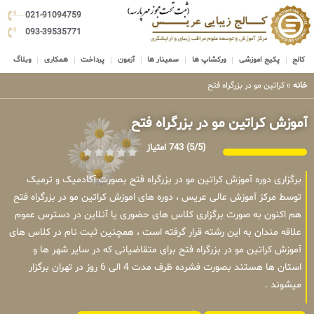
021-91094759
093-39535771
کالج
پکیج اموزشی
ورکشاپ ها
سمینار ها
آزمون
پرداخت
همکاری
وبلاگ
خانه
»
کراتین مو در بزرگراه فتح
آموزش کراتین مو در بزرگراه فتح
(5/5)
743 امتیاز
برگزاری دوره آموزش کراتین مو در بزرگراه فتح بصورت آکادمیک و ترمیک
توسط مرکز آموزش عالی عریس ، دوره های اموزش کراتین مو در بزرگراه فتح
هم اکنون به صورت برگزاری کلاس های حضوری یا آنلاین در دسترس عموم
علاقه مندان به این رشته قرار گرفته است ، همچنین ثبت نام در کلاس های
آموزش کراتین مو در بزرگراه فتح برای متقاضیانی که در سایر شهر ها و
استان ها هستند بصورت فشرده ظرف مدت 4 الی 6 روز در تهران برگزار
میشوند .