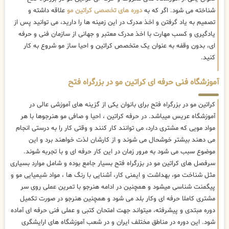
شناخته می شود. اگر که به
دوره های تخصصی کراتین مو
علاقه داشته و
تصمیم به یاد گرفتن و اخذ مدرک در این زمینه ها را دارید، می توانید پس از
یادگیری و کسب مهارت با اخذ مدرک معتبر و جهانی از سازمان فنی و حرفه
ای، بدون وقفه به عنوان یک متخصص کراتین و احیا ساز مو شروع به کار
کنید.
آموزشگاه فنی حرفه ای کراتین مو در بزرگراه فتح
کراتین مو در بزرگراه فتح برای بانوان یکی از گزینه های آموزشی عالی در
آموزشگاه عریس میباشد. در حرفه کراتین ، احیا و صافی مو هنرجوها با هر
مواد مویی که مشتری دارد، می توانند کار کنند و وقتی کار را به درستی انجام
می دهند بیشتر خوشحال می شوند و از کارشان لذت خواهند برد و این
موضوع سبب می شود به مرور زمان در این کار حرفه ای و با تجربه شوند.
سرفصل های کراتین مو در بزرگراه فتح بسیار جامع بوده و شامل موارد بسیاری
مثل شناخت مو، بهداشت و ایمنی کار، آشنایی با رنگ ها ، مواد شیمیایی مو و
پیگمنت شناسی میشود و همچنین در ادامه هنرجو با تمرین عملی روی سر
مشتری کاملا حرفه ای وکار بلد می شود و همچنین هنرجو در صورت تکمیل
دوره مبتدی و پیشرفته، میتواند جهت امتحان کتبی و عملی فنی حرفه ای آماده
شود. این دوره در مناطق مختلف ایران و در شعب آموزشگاه های ارایشگری