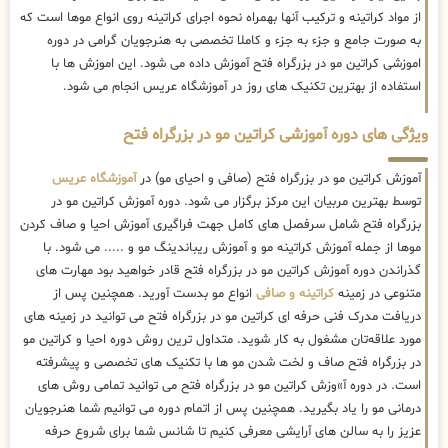
از مواد کراتینه و ترکیب آنها بهمراه نحوه اجرای کراتینه روی انواع موها است که
به صورت جامع و جزء به جزء و کاملا تخصصی به هنرجویان گرامی در دوره
اموزشی کراتین مو در بزرگراه فتح آموزش داده می شود. این اموزش ها با
استفاده از بهترین تکنیک های روز در آموزشگاه عریس انجام می شود.
ویژگی های دوره آموزشی کراتین مو در بزرگراه فتح
آموزش کراتین مو در بزرگراه فتح (صافی و احیای مو) در
آموزشگاه عریس
توسط بهترین مربیان این مرکز برگزار می شود. دوره آموزش کراتین مو در
بزرگراه فتح شامل سرفصل های کامل جهت فراگیری آموزش احیا و صاف کردن
موها از جمله آموزش کراتینه مو و آموزش ریباندینگ مو و ..... می شود. با
گذراندن دوره آموزش کراتین مو در بزرگراه فتح قادر خواهید بود مهارت های
متنوعی در زمینه
کراتینه و صافی
انواع مو بدست آورید. همچنین پس از
دریافت مدرک فنی حرفه ای کراتین مو در بزرگراه فتح می توانید در زمینه های
مورد علاقه‌تان مشغول به کار شوید. متداول ترین روش دوره احیا و کراتین مو
در بزرگراه فتح صاف و لخت شدن مو ها با تکنیک های تخصصی و پیشرفته
است. در دوره آ»وزش کراتین مو در بزرگراه فتح می توانید تمامی روش های
درمانی مو را یاد بگیرید. همچنین پس از اتمام دوره می توانیم شما هنرجویان
عزیز را به سالن های آرایشی معرفی کنیم تا شانس شما برای شروع حرفه