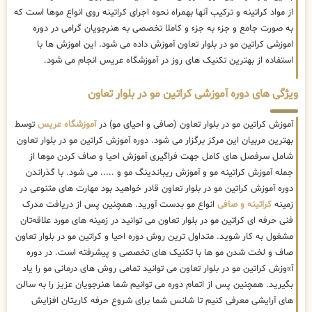
از مواد کراتینه و ترکیب آنها بهمراه نحوه اجرای کراتینه روی انواع موها است که
به صورت جامع و جزء به جزء و کاملا تخصصی به هنرجویان گرامی در دوره
اموزشی کراتین مو در بلوار تعاون آموزش داده می شود. این اموزش ها با
استفاده از بهترین تکنیک های روز در آموزشگاه عریس انجام می شود.
ویژگی های دوره آموزشی کراتین مو در بلوار تعاون
آموزش کراتین مو در بلوار تعاون (صافی و احیای مو) در
آموزشگاه عریس
توسط
بهترین مربیان این مرکز برگزار می شود. دوره آموزش کراتین مو در بلوار تعاون
شامل سرفصل های کامل جهت فراگیری آموزش احیا و صاف کردن موها از
جمله آموزش کراتینه مو و آموزش ریباندینگ مو و ..... می شود. با گذراندن
دوره آموزش کراتین مو در بلوار تعاون قادر خواهید بود مهارت های متنوعی در
زمینه
کراتینه و صافی
انواع مو بدست آورید. همچنین پس از دریافت مدرک
فنی حرفه ای کراتین مو در بلوار تعاون می توانید در زمینه های مورد علاقه‌تان
مشغول به کار شوید. متداول ترین روش دوره احیا و کراتین مو در بلوار تعاون
صاف و لخت شدن مو ها با تکنیک های تخصصی و پیشرفته است. در دوره
آ»وزش کراتین مو در بلوار تعاون می توانید تمامی روش های درمانی مو را یاد
بگیرید. همچنین پس از اتمام دوره می توانیم شما هنرجویان عزیز را به سالن
های آرایشی معرفی کنیم تا شانس شما برای شروع حرفه کاریتان افزایش