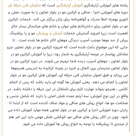
رشته های آموزشی آرایشگری
آموزش آرایشگری
است که
سازمان فنی حرفه ای
دوره های آموزشی احیا ، صافی و کراتین مو در بلوار تعاون را به صورت عملی و
تئوری بهمراه اعطا مدرک و گواهینامه برای زنان برگزار می کند. خدمات کراتین
مو در بلوار تعاون برای دخترخانم های جوان و خانم های میانسال بسار حائز
اهمیت است زیرا امروزه گسترش خدمات
آرایش و پیرایش
مو و یا براشینگ
بیش از حد موها موجب آسیب دیدگی موهای اکثر خانم ها شده است . تا
جایی که این موضوع باعث شده است که امروزه کراتین مو در بلوار تعاون جزو
مشاغل پولساز در عرصه آرایشگری به شمار رود؛ زیرا با آموزش کراتین مو در
بلوار تعاون ، موهای آسیب دیده شما ترمیم می شوند. در دوره کراتین مو در
بلوار تعاون مدرسان بین الملل و خبره در زمینه کراتینه به تدریس هنرجوها
می پردازد و طبق اصول سازمان فنی حرفه ای، آموزش های کراتین مو در بلوار
تعاون را انجام می دهد. یعنی آموزش ها گونه ای باید باشد که پس از اتمام
کلاس ، هنرجو بتواند مهارت لازم برای اشتغال در این حرفه را داشته باشد. در
واقع در این نوع آموزش، سه آیتم عمده نقش اصلی را دارند که شامل جنس و
ضخامت مو ها، انواع روش های صافی و مواد صاف کننده است که از ابتدا تا
پایان دوره اموزشی احیا و کراتین مو در بلوار تعاون همه موارد آموزش داده می
شود. چون در اکثر روش های صافی مو، اتوکشی نقش مهمی دارد این امر هم
از مبتدی تا پیشرفته با توجه به انواع روش ها آموزش داده می شود.