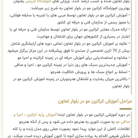
بلوار تعاون شده و کسب درآمد کنند. ویژگی های
اموزشگاه عریس
بعنوان
بهترین اموزشگاه کراتین مو در بلوار تعاون به شرح زیر میباشد:
• آموزش کراتین مو در بلوار تعاون توسط مربی های با تجربه با سابقه طولانی،
با مجوز رسمی از سازمان فنی و حرفه ای کشور
• ارائه مدرک معتبر کراتین مو در بلوار تعاون توسط سازمان فنی و حرفه ای با
اعتبار در بسیاری از کشورهای جهان برای اشتغال و مهاجرت
• علاوه بر اموزش کراتین مو در بلوار تعاون تمامی دوره های آرایشگری شامل
بیش از 70 لاین تخصصی از مبتدی تا فوق پیشرفته در این مرکز برگزار میشود
• مشاوه و استعدادیابی برای آموزش حرفه ای در زمینه کراتینه و احیا مو
• آموزش جدیدترین سبک های روز دنیا در زمینه کراتین مو ، احیا و صافی
• تسلط بر انواع سبک ها و پرورش خلاقیت هنرجو
• بالاترین میزان رضایت و اشتغال هنرجویان در زمینه اموزش کراتین مو در
بلوار تعاون
مراحل آموزش کراتین مو در بلوار تعاون
در دوره آموزشی کراتین مو در بلوار تعاون ابتدا
آموزش پایه کراتین ، احیا و
صافی مو
به صورت تئوری به هنرجو داده می شود و پس از آنکه هنرجو
اطلاعات کاملی از این موارد پیدا نمود بصورت عملی روی مدل زنده و یا کله
مانکن طبیعی اقدام به پیاده سازی آنچه تا کنون آموزش دیده است میکند. در