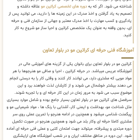
شناخته می شود. اگر که به
دوره های تخصصی کراتین مو
علاقه داشته و
تصمیم به یاد گرفتن و اخذ مدرک در این زمینه ها را دارید، می توانید پس از
یادگیری و کسب مهارت با اخذ مدرک معتبر و جهانی از سازمان فنی و حرفه
ای، بدون وقفه به عنوان یک متخصص کراتین و احیا ساز مو شروع به کار
کنید.
آموزشگاه فنی حرفه ای کراتین مو در بلوار تعاون
کراتین مو در بلوار تعاون برای بانوان یکی از گزینه های آموزشی عالی در
آموزشگاه عریس میباشد. در حرفه کراتین ، احیا و صافی مو هنرجوها با هر
مواد مویی که مشتری دارد، می توانند کار کنند و وقتی کار را به درستی انجام
می دهند بیشتر خوشحال می شوند و از کارشان لذت خواهند برد و این
موضوع سبب می شود به مرور زمان در این کار حرفه ای و با تجربه شوند.
سرفصل های کراتین مو در بلوار تعاون بسیار جامع بوده و شامل موارد بسیاری
مثل شناخت مو، بهداشت و ایمنی کار، آشنایی با رنگ ها ، مواد شیمیایی مو و
پیگمنت شناسی میشود و همچنین در ادامه هنرجو با تمرین عملی روی سر
مشتری کاملا حرفه ای وکار بلد می شود و همچنین هنرجو در صورت تکمیل
دوره مبتدی و پیشرفته، میتواند جهت امتحان کتبی و عملی فنی حرفه ای آماده
شود. این دوره در مناطق مختلف ایران و در شعب آموزشگاه های ارایشگری