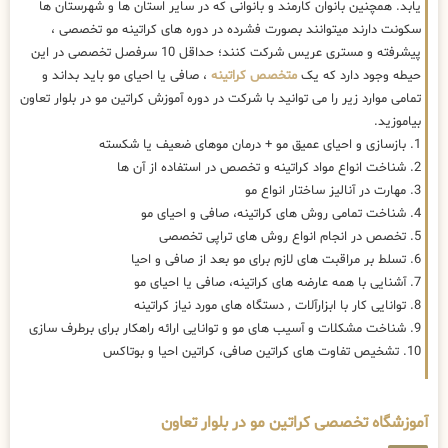
یابد. همچنین بانوان کارمند و بانوانی که در سایر استان ها و شهرستان ها
سکونت دارند میتوانند بصورت فشرده در دوره های کراتینه مو تخصصی ،
پیشرفته و مستری عریس شرکت کنند؛ حداقل 10 سرفصل تخصصی در این
حیطه وجود دارد که یک
متخصص کراتینه
، صافی یا احیای مو باید بداند و
تمامی موارد زیر را می توانید با شرکت در دوره آموزش کراتین مو در بلوار تعاون
بیاموزید.
1. بازسازی و احیای عمیق مو + درمان موهای ضعیف یا شکسته
2. شناخت انواع مواد کراتینه و تخصص در استفاده از آن ها
3. مهارت در آنالیز ساختار انواع مو
4. شناخت تمامی روش های کراتینه، صافی و احیای مو
5. تخصص در انجام انواع روش های تراپی تخصصی
6. تسلط بر مراقبت های لازم برای مو بعد از صافی و احیا
7. آشنایی با همه عارضه های کراتینه، صافی یا احیای مو
8. توانایی کار با ابزارآلات , دستگاه های مورد نیاز کراتینه
9. شناخت مشکلات و آسیب های مو و توانایی ارائه راهکار برای برطرف سازی
10. تشخیص تفاوت های کراتین صافی، کراتین احیا و بوتاکس
آموزشگاه تخصصی کراتین مو در بلوار تعاون