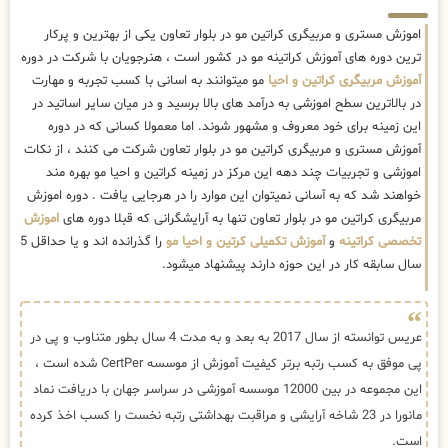
اموزش مستری و مربیگری کراتین مو در بلوار تعاون یکی از بهترین و پرکار
ترین دوره های آموزش کراتینه مو در کشور است ، هنرجویان با شرکت در دوره
آموزش مربیگری کراتین و احیا
مو میتوانند به اسانی با کسب تجربه و مهارت
در بالاترین سطح اموزشی به درآمد های بالا برسید و در میان سایر اساتید در
این زمینه برای خود معروف و مشهور شوند. اما معمولا کسانی که در دوره
آموزش مستری و مربیگری کراتین مو در بلوار تعاون شرکت می کنند ، از نکات
اموزشی و تجربیات چند دهه این مرکز در زمینه کراتین و احیا مو بهره مند
خواهند شد که به آسانی نمیتوان این موارد را در هرجایی یافت . دوره اموزش
مربیگری کراتین مو در بلوار تعاون تنها به آرایشگرانی که قبلا دوره های
اموزش
تخصصی کراتینه
و
آموزش تکمیلی کرتین و احیا مو
را گذرانده اند و یا حداقل 5
سال سابقه کار در این حوزه دارند پیشنهاد میشود.
عریس توانسته از سال 2017 به بعد و به مدت 4 سال بطور متناوب و پی در
پی موفق به کسب رتبه برتر کیفیت آموزش از موسسه CertPer شده است ،
این مجموعه در بین 12000 موسسه آموزشی در سراسر جهان با دریافت نماد
مانورا در 23 شاخه آرایشی و مراقبت بهداشتی رتبه نخست را کسب اخذ کرده
است.