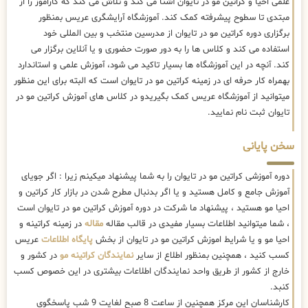
علمی احیا و کراتین مو در تایوان آشنا می کند و تلاش می کند که کاراموز را از
مبتدی تا سطوح پیشرفته کمک کند. آموزشگاه آرایشگری عریس بمنظور
برگزاری دوره کراتین مو در تایوان از مدرسین منتخب و بین المللی خود
استفاده می کند و کلاس ها را به دور صورت حضوری و یا آنلاین برگزار می
کند. آنچه در این آموزشگاه ها بسیار تاکید می شود، آموزش علمی و استاندارد
بهمراه کار حرفه ای در زمینه کراتین مو در تایوان است که البته برای این منظور
میتوانید از آموزشگاه عریس کمک بگیریدو در کلاس های آموزش کراتین مو در
تایوان ثبت نام نمایید.
سخن پایانی
دوره آموزشی کراتین مو در تایوان را به شما پیشنهاد میکینم زیرا : اگر جویای
آموزش جامع و کامل هستید و یا اگر بدنبال مطرح شدن در بازار کار کراتین و
احیا مو هستید ، پیشنهاد ما شرکت در دوره آموزش کراتین مو در تایوان است
، شما میتوانید اطلاعات بسیار مفیدی در قالب مقاله
مقاله
در زمینه کراتینه و
احیا مو و یا شرایط اموزش کراتین مو در تایوان از بخش
پایگاه اطلاعات
عریس
کسب کنید ، همچنین بمنظور اطلاع از سایر
نمایندگان کراتینه مو
در کشور و
خارج از کشور از طریق واحد نمایندگان اطلاعات بیشتری در این خصوص کسب
کنبد.
کارشناسان این مرکز همچنین از ساعت 8 صبح لغایت 9 شب پاسخگوی