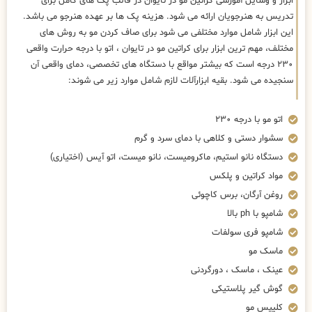
ابزار و وسایل آموزشی کراتین مو در تایوان در قالب پک های کامل برای
تدریس به هنرجویان ارائه می شود. هزینه پک ها بر عهده هنرجو می باشد.
این ابزار شامل موارد مختلفی می شود برای صاف کردن مو به روش های
مختلف، مهم ترین ابزار برای کراتین مو در تایوان ، اتو با درجه حرارت واقعی
۲۳۰ درجه است که بیشتر مواقع با دستگاه های تخصصی، دمای واقعی آن
سنجیده می شود. بقیه ابزارآلات لازم شامل موارد زیر می شوند:
اتو مو با درجه ۲۳۰
سشوار دستی و کلاهی با دمای سرد و گرم
دستگاه نانو استیم، ماکرومیست، نانو میست، اتو آیس (اختیاری)
مواد کراتین و پلکس
روغن آرگان، برس کاچوئی
شامپو با ph بالا
شامپو فری سولفات
ماسک مو
عینک ، ماسک ، دورگردنی
گوش گیر پلاستیکی
کلیپس مو