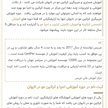
آموزش مستری و مربیگری کراتین مو در تایوان شرکت می کنند ، از نکات
اموزشی و تجربیات چند دهه این مرکز در زمینه کراتین و احیا مو بهره مند
خواهند شد که به آسانی نمیتوان این موارد را در هرجایی یافت . دوره اموزش
مربیگری کراتین مو در تایوان تنها به آرایشگرانی که قبلا دوره های
اموزش
تخصصی کراتینه
و
آموزش تکمیلی کرتین و احیا مو
را گذرانده اند و یا حداقل 5
سال سابقه کار در این حوزه دارند پیشنهاد میشود.
عریس توانسته از سال 2017 به بعد و به مدت 4 سال بطور متناوب و پی در
پی موفق به کسب رتبه برتر کیفیت آموزش از موسسه CertPer شده است ،
این مجموعه در بین 12000 موسسه آموزشی در سراسر جهان با دریافت نماد
مانورا در 23 شاخه آرایشی و مراقبت بهداشتی رتبه نخست را کسب اخذ کرده
است.
مرکز آموزش عالی عریس
ثبت نام در دوره آموزشی احیا و کراتین مو در تایوان
یکی از دوره های آموزشی آموزشگاه های آرایشگری، ثبت نام در دوره آموزش
کراتین مو در تایوان می باشد که شما را به صورت تئوری و عملی با روش های