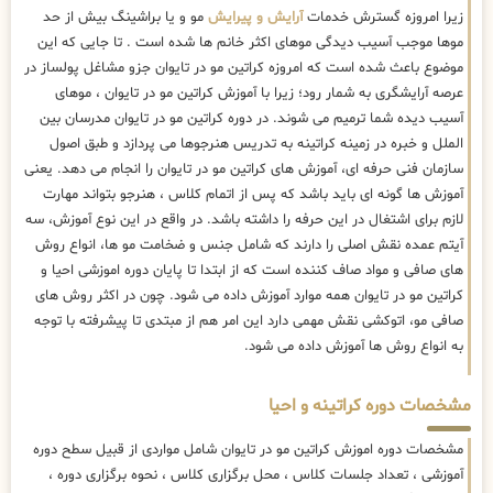
زیرا امروزه گسترش خدمات
آرایش و پیرایش
مو و یا براشینگ بیش از حد
موها موجب آسیب دیدگی موهای اکثر خانم ها شده است . تا جایی که این
موضوع باعث شده است که امروزه کراتین مو در تایوان جزو مشاغل پولساز در
عرصه آرایشگری به شمار رود؛ زیرا با آموزش کراتین مو در تایوان ، موهای
آسیب دیده شما ترمیم می شوند. در دوره کراتین مو در تایوان مدرسان بین
الملل و خبره در زمینه کراتینه به تدریس هنرجوها می پردازد و طبق اصول
سازمان فنی حرفه ای، آموزش های کراتین مو در تایوان را انجام می دهد. یعنی
آموزش ها گونه ای باید باشد که پس از اتمام کلاس ، هنرجو بتواند مهارت
لازم برای اشتغال در این حرفه را داشته باشد. در واقع در این نوع آموزش، سه
آیتم عمده نقش اصلی را دارند که شامل جنس و ضخامت مو ها، انواع روش
های صافی و مواد صاف کننده است که از ابتدا تا پایان دوره اموزشی احیا و
کراتین مو در تایوان همه موارد آموزش داده می شود. چون در اکثر روش های
صافی مو، اتوکشی نقش مهمی دارد این امر هم از مبتدی تا پیشرفته با توجه
به انواع روش ها آموزش داده می شود.
مشخصات دوره کراتینه و احیا
مشخصات دوره اموزش کراتین مو در تایوان شامل مواردی از قبیل سطح دوره
آموزشی ، تعداد جلسات کلاس ، محل برگزاری کلاس ، نحوه برگزاری دوره ،