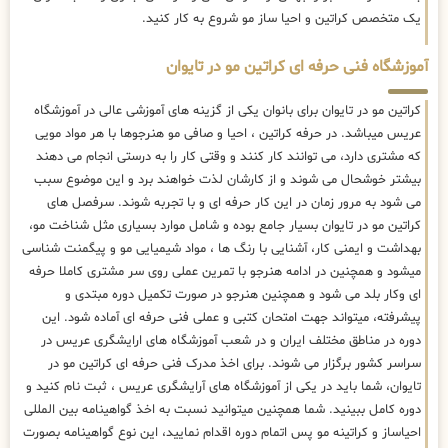
یک متخصص کراتین و احیا ساز مو شروع به کار کنید.
آموزشگاه فنی حرفه ای کراتین مو در تایوان
کراتین مو در تایوان برای بانوان یکی از گزینه های آموزشی عالی در آموزشگاه
عریس میباشد. در حرفه کراتین ، احیا و صافی مو هنرجوها با هر مواد مویی
که مشتری دارد، می توانند کار کنند و وقتی کار را به درستی انجام می دهند
بیشتر خوشحال می شوند و از کارشان لذت خواهند برد و این موضوع سبب
می شود به مرور زمان در این کار حرفه ای و با تجربه شوند. سرفصل های
کراتین مو در تایوان بسیار جامع بوده و شامل موارد بسیاری مثل شناخت مو،
بهداشت و ایمنی کار، آشنایی با رنگ ها ، مواد شیمیایی مو و پیگمنت شناسی
میشود و همچنین در ادامه هنرجو با تمرین عملی روی سر مشتری کاملا حرفه
ای وکار بلد می شود و همچنین هنرجو در صورت تکمیل دوره مبتدی و
پیشرفته، میتواند جهت امتحان کتبی و عملی فنی حرفه ای آماده شود. این
دوره در مناطق مختلف ایران و در شعب آموزشگاه های ارایشگری عریس در
سراسر کشور برگزار می شوند. برای اخذ مدرک فنی حرفه ای کراتین مو در
تایوان، شما باید در یکی از آموزشگاه های آرایشگری عریس ، ثبت نام کنید و
دوره کامل ببینید. شما همچنین میتوانید نسبت به اخذ گواهینامه بین المللی
احیاساز و کراتینه مو پس اتمام دوره اقدام نمایید، این نوع گواهینامه بصورت