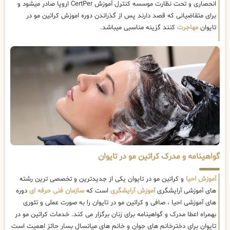
انحصاری و تحت نظارت موسسه کنترل آموزش CertPer اروپا صادر میشود و
برای متقاضیانی که قصد دارند پس از گذراندن دوره اموزش کراتین مو در
تایوان
مهاجرت
کنند گزینه مناسبی میباشد.
گواهینامه و مدرک کراتین مو در تایوان
آموزش احیا
و کراتین مو در تایوان یکی از جدیدترین و تخصصی ترین رشته
های آموزشی آرایشگری
آموزش آرایشگری
است که
سازمان فنی حرفه ای
دوره
های آموزشی احیا ، صافی و کراتین مو در تایوان را به صورت عملی و تئوری
بهمراه اعطا مدرک و گواهینامه برای زنان برگزار می کند. خدمات کراتین مو در
تایوان برای دخترخانم های جوان و خانم های میانسال بسار حائز اهمیت است