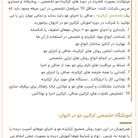
میتوانند بصورت فشرده در دوره های کراتینه مو تخصصی ، پیشرفته و مستری
عریس شرکت کنند؛ حداقل 10 سرفصل تخصصی در این حیطه وجود دارد که
یک
متخصص کراتینه
، صافی یا احیای مو باید بداند و تمامی موارد زیر را می
توانید با شرکت در دوره آموزش کراتین مو در تایوان بیاموزید.
1. بازسازی و احیای عمیق مو + درمان موهای ضعیف یا شکسته
2. شناخت انواع مواد کراتینه و تخصص در استفاده از آن ها
3. مهارت در آنالیز ساختار انواع مو
4. شناخت تمامی روش های کراتینه، صافی و احیای مو
5. تخصص در انجام انواع روش های تراپی تخصصی
6. تسلط بر مراقبت های لازم برای مو بعد از صافی و احیا
7. آشنایی با همه عارضه های کراتینه، صافی یا احیای مو
8. توانایی کار با ابزارآلات , دستگاه های مورد نیاز کراتینه
9. شناخت مشکلات و آسیب های مو و توانایی ارائه راهکار برای برطرف سازی
10. تشخیص تفاوت های کراتین صافی، کراتین احیا و بوتاکس
آموزشگاه تخصصی کراتین مو در تایوان
هنرجویان در این دوره روش صحیح کراتینه مو و احیای موهای آسیب دیده را
با توجه به جنس ، نوع و شرایط موها آموزش دیده و بصورت عملی انجام می