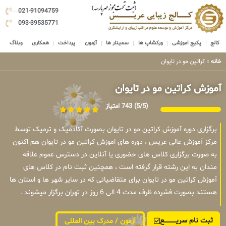
021-91094759
093-39535771
کالج
پکیج اموزشی
ورکشاپ ها
سمینار ها
آزمون
پرداخت
همکاری
وبلاگ
خانه
»
کراتین مو در تایوان
آموزش کراتین مو در تایوان
(5/5)
743 امتیاز
برگزاری دوره آموزش کراتین مو در تایوان بصورت آکادمیک و ترمیک توسط
مرکز آموزش عالی عریس ، دوره های اموزش کراتین مو در تایوان هم اکنون
به صورت برگزاری کلاس های حضوری یا آنلاین در دسترس عموم علاقه
مندان به این رشته قرار گرفته است ، همچنین ثبت نام در کلاس های
آموزش کراتین مو در تایوان برای متقاضیانی که در سایر شهر ها و استان ها
هستند بصورت فشرده ظرف مدت 4 الی 6 روز در تهران برگزار میشوند .
ثبت نام سریــــــــــــع
آزمون / مدرک بین المللی