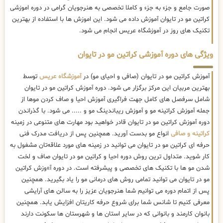
صورت جامع و جزء به جزء و کاملا تخصصی به هنرجویان گرامی در دوره اموزشی
کراتین مو در تایوان آموزش داده می شود. این اموزش ها با استفاده از بهترین
تکنیک های روز در آموزشگاه عریس انجام می شود.
ویژگی های دوره آموزشی کراتین مو در تایوان
آموزش کراتین مو در تایوان (صافی و احیای مو) در
آموزشگاه عریس
توسط
بهترین مربیان این مرکز برگزار می شود. دوره آموزش کراتین مو در تایوان
شامل سرفصل های کامل جهت فراگیری آموزش احیا و صاف کردن موها از
جمله آموزش کراتینه مو و آموزش ریباندینگ مو و ..... می شود. با گذراندن
دوره آموزش کراتین مو در تایوان قادر خواهید بود مهارت های متنوعی در زمینه
کراتینه و صافی
انواع مو بدست آورید. همچنین پس از دریافت مدرک فنی
حرفه ای کراتین مو در تایوان می توانید در زمینه های مورد علاقه‌تان مشغول به
کار شوید. متداول ترین روش دوره احیا و کراتین مو در تایوان صاف و لخت
شدن مو ها با تکنیک های تخصصی و پیشرفته است. در دوره آ»وزش کراتین
مو در تایوان می توانید تمامی روش های درمانی مو را یاد بگیرید. همچنین
پس از اتمام دوره می توانیم شما هنرجویان عزیز را به سالن های آرایشی
معرفی کنیم تا شانس شما برای شروع حرفه کاریتان افزایش یابد. همچنین
بانوان کارمند و بانوانی که در سایر استان ها و شهرستان ها سکونت دارند