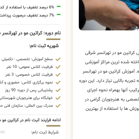
6% درصد تخفیف با استفاده از کد تخفیف 20806
7% درصد تخفیف درصورت پرداخت شهریه با رمزارز
نام دوره: کراتین مو در تهرانسر
شهریه ثبت نام:
 کراتین مو در تهرانسر شرقی
سطح آموزش: تخصصی - تکمیلی - 
خته شده ترین مراکز آموزشی
ظرفیت کلاس عمومی: 10 نفر
آموزش کراتین مو در تهرانسر
ظرفیت کلاس خصوصی: 3 نفر
به بالایی نیاز دارد. این دوره
نحوه برگزاری کلاس: حضوری و آنل
کیب آنها بهمراه نحوه اجرای
پشتیبانی پس از دوره: 90 روز
خوابگاه برای هنرجویان شهرستانی:
تخصصی به هنرجویان گرامی در
مدرک بین المللی: سازمان فنی حرف
زش ها با استفاده از بهترین
ادامه فرایند ثبت نام در کراتین مو 
شرایط ثبت نام:
کلا