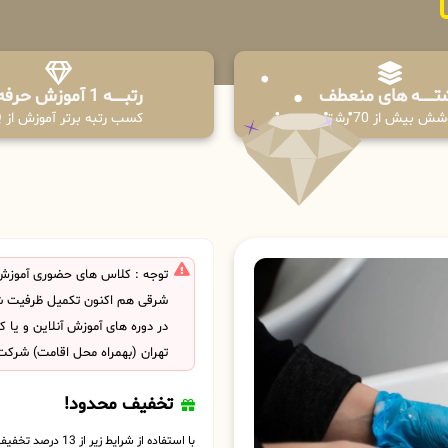
تـــــــه های منعطف
رتبــــــه 1 آموزش حرفه ای
ش بیش از 70 رشته
کسب رتبه برتر آموزش از PPQ
توجه : کلاس های حضوری آموزش ک
شرقی هم اکنون تکمیل ظرفیت ش
در دوره های آموزش آنلاین و یا
تهران (بهمراه محل اقامت) شرکت
تخفیف محدود!
با استفاده از شرایط زیر از 13 درصد تخفیف بهره مند شوید.