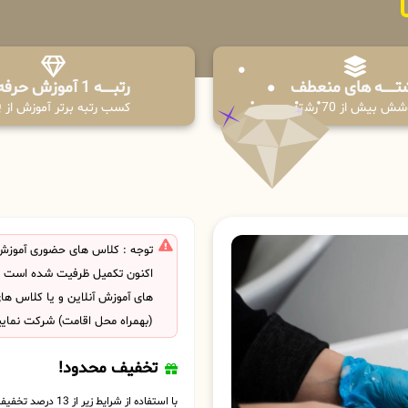
تـــــــه های منعطف
رتبــــــه 1 آموزش حرفه ای
ش بیش از 70 رشته
کسب رتبه برتر آموزش از PPQ
توجه : کلاس های حضوری آموزش ک
اکنون تکمیل ظرفیت شده است . ش
های آموزش آنلاین و یا کلاس ها
(بهمراه محل اقامت) شرکت نمایی
تخفیف محدود!
با استفاده از شرایط زیر از 13 درصد تخفیف بهره مند شوید.