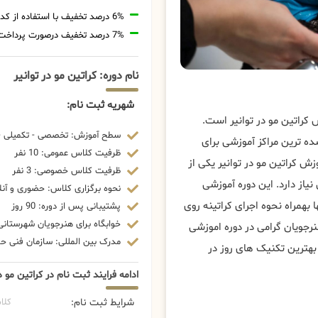
6% درصد تخفیف با استفاده از کد تخفیف 20806
7% درصد تخفیف درصورت پرداخت شهریه با رمزارز
نام دوره: کراتین مو در توانیر
شهریه ثبت نام:
 کراتین مو در توانیر است.
سطح آموزش: تخصصی - تکمیلی - 
ه ترین مراکز آموزشی برای
ظرفیت کلاس عمومی: 10 نفر
 کراتین مو در توانیر یکی از
ظرفیت کلاس خصوصی: 3 نفر
از دارد. این دوره آموزشی
نحوه برگزاری کلاس: حضوری و آنل
 بهمراه نحوه اجرای کراتینه روی
پشتیبانی پس از دوره: 90 روز
خوابگاه برای هنرجویان شهرستانی:
رجویان گرامی در دوره اموزشی
مدرک بین المللی: سازمان فنی حرف
 بهترین تکنیک های روز در
ادامه فرایند ثبت نام در کراتین مو در
شرایط ثبت نام:
کلا