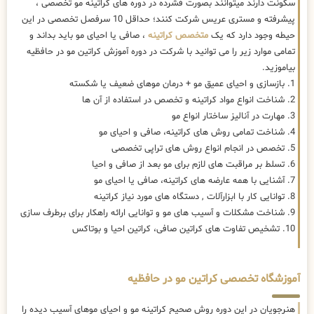
سکونت دارند میتوانند بصورت فشرده در دوره های کراتینه مو تخصصی ،
پیشرفته و مستری عریس شرکت کنند؛ حداقل 10 سرفصل تخصصی در این
حیطه وجود دارد که یک
متخصص کراتینه
، صافی یا احیای مو باید بداند و
تمامی موارد زیر را می توانید با شرکت در دوره آموزش کراتین مو در حافظیه
بیاموزید.
1. بازسازی و احیای عمیق مو + درمان موهای ضعیف یا شکسته
2. شناخت انواع مواد کراتینه و تخصص در استفاده از آن ها
3. مهارت در آنالیز ساختار انواع مو
4. شناخت تمامی روش های کراتینه، صافی و احیای مو
5. تخصص در انجام انواع روش های تراپی تخصصی
6. تسلط بر مراقبت های لازم برای مو بعد از صافی و احیا
7. آشنایی با همه عارضه های کراتینه، صافی یا احیای مو
8. توانایی کار با ابزارآلات , دستگاه های مورد نیاز کراتینه
9. شناخت مشکلات و آسیب های مو و توانایی ارائه راهکار برای برطرف سازی
10. تشخیص تفاوت های کراتین صافی، کراتین احیا و بوتاکس
آموزشگاه تخصصی کراتین مو در حافظیه
هنرجویان در این دوره روش صحیح کراتینه مو و احیای موهای آسیب دیده را