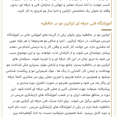
کسب مهارت با اخذ مدرک معتبر و جهانی از سازمان فنی و حرفه ای، بدون
وقفه به عنوان یک متخصص کراتین و احیا ساز مو شروع به کار کنید.
آموزشگاه فنی حرفه ای کراتین مو در حافظیه
کراتین مو در حافظیه برای بانوان یکی از گزینه های آموزشی عالی در آموزشگاه
عریس میباشد. در حرفه کراتین ، احیا و صافی مو هنرجوها با هر مواد مویی
که مشتری دارد، می توانند کار کنند و وقتی کار را به درستی انجام می دهند
بیشتر خوشحال می شوند و از کارشان لذت خواهند برد و این موضوع سبب
می شود به مرور زمان در این کار حرفه ای و با تجربه شوند. سرفصل های
کراتین مو در حافظیه بسیار جامع بوده و شامل موارد بسیاری مثل شناخت مو،
بهداشت و ایمنی کار، آشنایی با رنگ ها ، مواد شیمیایی مو و پیگمنت شناسی
میشود و همچنین در ادامه هنرجو با تمرین عملی روی سر مشتری کاملا حرفه
ای وکار بلد می شود و همچنین هنرجو در صورت تکمیل دوره مبتدی و
پیشرفته، میتواند جهت امتحان کتبی و عملی فنی حرفه ای آماده شود. این
دوره در مناطق مختلف ایران و در شعب آموزشگاه های ارایشگری عریس در
سراسر کشور برگزار می شوند. برای اخذ مدرک فنی حرفه ای کراتین مو در
حافظیه، شما باید در یکی از آموزشگاه های آرایشگری عریس ، ثبت نام کنید
و دوره کامل ببینید. شما همچنین میتوانید نسبت به اخذ گواهینامه بین