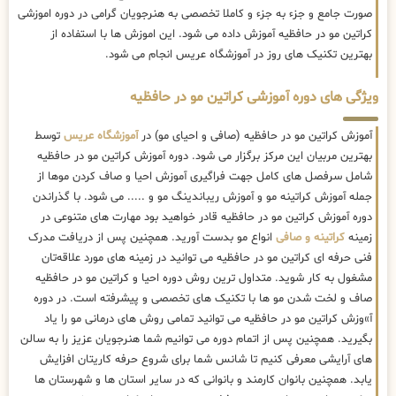
صورت جامع و جزء به جزء و کاملا تخصصی به هنرجویان گرامی در دوره اموزشی
کراتین مو در حافظیه آموزش داده می شود. این اموزش ها با استفاده از
بهترین تکنیک های روز در آموزشگاه عریس انجام می شود.
ویژگی های دوره آموزشی کراتین مو در حافظیه
آموزش کراتین مو در حافظیه (صافی و احیای مو) در
آموزشگاه عریس
توسط
بهترین مربیان این مرکز برگزار می شود. دوره آموزش کراتین مو در حافظیه
شامل سرفصل های کامل جهت فراگیری آموزش احیا و صاف کردن موها از
جمله آموزش کراتینه مو و آموزش ریباندینگ مو و ..... می شود. با گذراندن
دوره آموزش کراتین مو در حافظیه قادر خواهید بود مهارت های متنوعی در
زمینه
کراتینه و صافی
انواع مو بدست آورید. همچنین پس از دریافت مدرک
فنی حرفه ای کراتین مو در حافظیه می توانید در زمینه های مورد علاقه‌تان
مشغول به کار شوید. متداول ترین روش دوره احیا و کراتین مو در حافظیه
صاف و لخت شدن مو ها با تکنیک های تخصصی و پیشرفته است. در دوره
آ»وزش کراتین مو در حافظیه می توانید تمامی روش های درمانی مو را یاد
بگیرید. همچنین پس از اتمام دوره می توانیم شما هنرجویان عزیز را به سالن
های آرایشی معرفی کنیم تا شانس شما برای شروع حرفه کاریتان افزایش
یابد. همچنین بانوان کارمند و بانوانی که در سایر استان ها و شهرستان ها