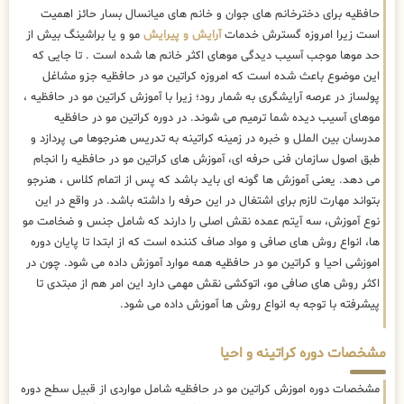
حافظیه برای دخترخانم های جوان و خانم های میانسال بسار حائز اهمیت
است زیرا امروزه گسترش خدمات
آرایش و پیرایش
مو و یا براشینگ بیش از
حد موها موجب آسیب دیدگی موهای اکثر خانم ها شده است . تا جایی که
این موضوع باعث شده است که امروزه کراتین مو در حافظیه جزو مشاغل
پولساز در عرصه آرایشگری به شمار رود؛ زیرا با آموزش کراتین مو در حافظیه ،
موهای آسیب دیده شما ترمیم می شوند. در دوره کراتین مو در حافظیه
مدرسان بین الملل و خبره در زمینه کراتینه به تدریس هنرجوها می پردازد و
طبق اصول سازمان فنی حرفه ای، آموزش های کراتین مو در حافظیه را انجام
می دهد. یعنی آموزش ها گونه ای باید باشد که پس از اتمام کلاس ، هنرجو
بتواند مهارت لازم برای اشتغال در این حرفه را داشته باشد. در واقع در این
نوع آموزش، سه آیتم عمده نقش اصلی را دارند که شامل جنس و ضخامت مو
ها، انواع روش های صافی و مواد صاف کننده است که از ابتدا تا پایان دوره
اموزشی احیا و کراتین مو در حافظیه همه موارد آموزش داده می شود. چون در
اکثر روش های صافی مو، اتوکشی نقش مهمی دارد این امر هم از مبتدی تا
پیشرفته با توجه به انواع روش ها آموزش داده می شود.
مشخصات دوره کراتینه و احیا
مشخصات دوره اموزش کراتین مو در حافظیه شامل مواردی از قبیل سطح دوره