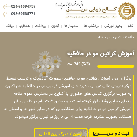
021-91094759
093-39535771
کالج
پکیج اموزشی
ورکشاپ ها
سمینار ها
آزمون
پرداخت
همکاری
وبلاگ
خانه
»
کراتین مو در حافظیه
آموزش کراتین مو در حافظیه
(5/5)
743 امتیاز
برگزاری دوره آموزش کراتین مو در حافظیه بصورت آکادمیک و ترمیک توسط
مرکز آموزش عالی عریس ، دوره های اموزش کراتین مو در حافظیه هم اکنون
به صورت برگزاری کلاس های حضوری یا آنلاین در دسترس عموم علاقه
مندان به این رشته قرار گرفته است ، همچنین ثبت نام در کلاس های
آموزش کراتین مو در حافظیه برای متقاضیانی که در سایر شهر ها و استان ها
هستند بصورت فشرده ظرف مدت 4 الی 6 روز در تهران برگزار میشوند .
ثبت نام سریــــــــــــع
آزمون / مدرک بین المللی