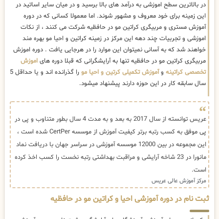
در بالاترین سطح اموزشی به درآمد های بالا برسید و در میان سایر اساتید در
این زمینه برای خود معروف و مشهور شوند. اما معمولا کسانی که در دوره
آموزش مستری و مربیگری کراتین مو در حافظیه شرکت می کنند ، از نکات
اموزشی و تجربیات چند دهه این مرکز در زمینه کراتین و احیا مو بهره مند
خواهند شد که به آسانی نمیتوان این موارد را در هرجایی یافت . دوره اموزش
مربیگری کراتین مو در حافظیه تنها به آرایشگرانی که قبلا دوره های
اموزش
تخصصی کراتینه
و
آموزش تکمیلی کرتین و احیا مو
را گذرانده اند و یا حداقل 5
سال سابقه کار در این حوزه دارند پیشنهاد میشود.
عریس توانسته از سال 2017 به بعد و به مدت 4 سال بطور متناوب و پی در
پی موفق به کسب رتبه برتر کیفیت آموزش از موسسه CertPer شده است ،
این مجموعه در بین 12000 موسسه آموزشی در سراسر جهان با دریافت نماد
مانورا در 23 شاخه آرایشی و مراقبت بهداشتی رتبه نخست را کسب اخذ کرده
است.
مرکز آموزش عالی عریس
ثبت نام در دوره آموزشی احیا و کراتین مو در حافظیه