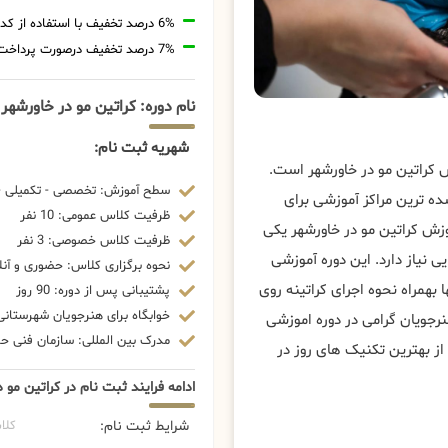
6% درصد تخفیف با استفاده از کد تخفیف 20806
7% درصد تخفیف درصورت پرداخت شهریه با رمزارز
نام دوره: کراتین مو در خاورشهر
شهریه ثبت نام:
ش کراتین مو در خاورشهر است.
سطح آموزش: تخصصی - تکمیلی - 
ه ترین مراکز آموزشی برای
ظرفیت کلاس عمومی: 10 نفر
ش کراتین مو در خاورشهر یکی
ظرفیت کلاس خصوصی: 3 نفر
نیاز دارد. این دوره آموزشی
نحوه برگزاری کلاس: حضوری و آنل
 بهمراه نحوه اجرای کراتینه روی
پشتیبانی پس از دوره: 90 روز
خوابگاه برای هنرجویان شهرستانی:
رجویان گرامی در دوره اموزشی
مدرک بین المللی: سازمان فنی حرف
از بهترین تکنیک های روز در
ادامه فرایند ثبت نام در کراتین مو 
شرایط ثبت نام:
کلا