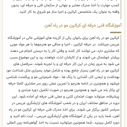
کسب مهارت با اخذ مدرک معتبر و جهانی از سازمان فنی و حرفه ای، بدون
وقفه به عنوان یک متخصص کراتین و احیا ساز مو شروع به کار کنید.
آموزشگاه فنی حرفه ای کراتین مو در راه آهن
کراتین مو در راه آهن برای بانوان یکی از گزینه های آموزشی عالی در آموزشگاه
عریس میباشد. در حرفه کراتین ، احیا و صافی مو هنرجوها با هر مواد مویی
که مشتری دارد، می توانند کار کنند و وقتی کار را به درستی انجام می دهند
بیشتر خوشحال می شوند و از کارشان لذت خواهند برد و این موضوع سبب
می شود به مرور زمان در این کار حرفه ای و با تجربه شوند. سرفصل های
کراتین مو در راه آهن بسیار جامع بوده و شامل موارد بسیاری مثل شناخت مو،
بهداشت و ایمنی کار، آشنایی با رنگ ها ، مواد شیمیایی مو و پیگمنت شناسی
میشود و همچنین در ادامه هنرجو با تمرین عملی روی سر مشتری کاملا حرفه
ای وکار بلد می شود و همچنین هنرجو در صورت تکمیل دوره مبتدی و
پیشرفته، میتواند جهت امتحان کتبی و عملی فنی حرفه ای آماده شود. این
دوره در مناطق مختلف ایران و در شعب آموزشگاه های ارایشگری عریس در
سراسر کشور برگزار می شوند. برای اخذ مدرک فنی حرفه ای کراتین مو در راه
آهن، شما باید در یکی از آموزشگاه های آرایشگری عریس ، ثبت نام کنید و
دوره کامل ببینید. شما همچنین میتوانید نسبت به اخذ گواهینامه بین المللی