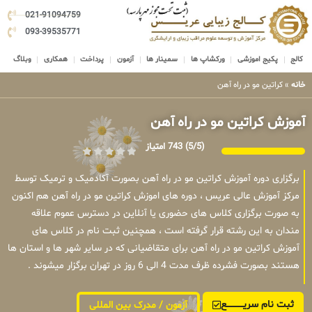
021-91094759
093-39535771
کالج
پکیج اموزشی
ورکشاپ ها
سمینار ها
آزمون
پرداخت
همکاری
وبلاگ
خانه
»
کراتین مو در راه آهن
آموزش کراتین مو در راه آهن
(5/5)
743 امتیاز
برگزاری دوره آموزش کراتین مو در راه آهن بصورت آکادمیک و ترمیک توسط
مرکز آموزش عالی عریس ، دوره های اموزش کراتین مو در راه آهن هم اکنون
به صورت برگزاری کلاس های حضوری یا آنلاین در دسترس عموم علاقه
مندان به این رشته قرار گرفته است ، همچنین ثبت نام در کلاس های
آموزش کراتین مو در راه آهن برای متقاضیانی که در سایر شهر ها و استان ها
هستند بصورت فشرده ظرف مدت 4 الی 6 روز در تهران برگزار میشوند .
ثبت نام سریــــــــــــع
آزمون / مدرک بین المللی