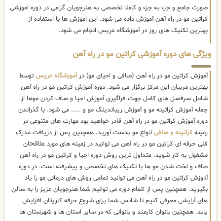
صورت جامع و جزء به جزء و کاملا تخصصی به هنرجویان گرامی در دوره اموزشی
کراتین مو در راه آهن آموزش داده می شود. این اموزش ها با استفاده از
بهترین تکنیک های روز در آموزشگاه عریس انجام می شود.
ویژگی های دوره آموزشی کراتین مو در راه آهن
آموزش کراتین مو در راه آهن (صافی و احیای مو) در
آموزشگاه عریس
توسط
بهترین مربیان این مرکز برگزار می شود. دوره آموزش کراتین مو در راه آهن
شامل سرفصل های کامل جهت فراگیری آموزش احیا و صاف کردن موها از
جمله آموزش کراتینه مو و آموزش ریباندینگ مو و ..... می شود. با گذراندن
دوره آموزش کراتین مو در راه آهن قادر خواهید بود مهارت های متنوعی در
زمینه
کراتینه و صافی
انواع مو بدست آورید. همچنین پس از دریافت مدرک
فنی حرفه ای کراتین مو در راه آهن می توانید در زمینه های مورد علاقه‌تان
مشغول به کار شوید. متداول ترین روش دوره احیا و کراتین مو در راه آهن
صاف و لخت شدن مو ها با تکنیک های تخصصی و پیشرفته است. در دوره
آ»وزش کراتین مو در راه آهن می توانید تمامی روش های درمانی مو را یاد
بگیرید. همچنین پس از اتمام دوره می توانیم شما هنرجویان عزیز را به سالن
های آرایشی معرفی کنیم تا شانس شما برای شروع حرفه کاریتان افزایش
یابد. همچنین بانوان کارمند و بانوانی که در سایر استان ها و شهرستان ها