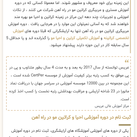
این زمینه برای خود معروف و مشهور شوند. اما معمولا کسانی که در دوره
آموزش مستری و مربیگری کراتین مو در راه آهن شرکت می کنند ، از نکات
اموزشی و تجربیات چند دهه این مرکز در زمینه کراتین و احیا مو بهره مند
خواهند شد که به آسانی نمیتوان این موارد را در هرجایی یافت . دوره اموزش
مربیگری کراتین مو در راه آهن تنها به آرایشگرانی که قبلا دوره های
اموزش
تخصصی کراتینه
و
آموزش تکمیلی کرتین و احیا مو
را گذرانده اند و یا حداقل 5
سال سابقه کار در این حوزه دارند پیشنهاد میشود.
عریس توانسته از سال 2017 به بعد و به مدت 4 سال بطور متناوب و پی در
پی موفق به کسب رتبه برتر کیفیت آموزش از موسسه CertPer شده است ،
این مجموعه در بین 12000 موسسه آموزشی در سراسر جهان با دریافت نماد
مانورا در 23 شاخه آرایشی و مراقبت بهداشتی رتبه نخست را کسب اخذ کرده
است.
مرکز آموزش عالی عریس
ثبت نام در دوره آموزشی احیا و کراتین مو در راه آهن
یکی از دوره های آموزشی آموزشگاه های آرایشگری، ثبت نام در دوره آموزش