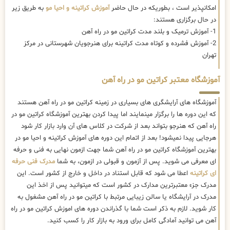
امکانپذیر است ، بطوریکه در حال حاضر
آموزش کراتینه و احیا مو
به طریق زیر
در حال برگزاری هستند:
1- آموزش ترمیک و بلند مدت کراتین مو در راه آهن
2- آموزش فشرده و کوتاه مدت کراتینه برای هنرجویان شهرستانی در مرکز
تهران
آموزشگاه معتبر کراتین مو در راه آهن
آموزشگاه های آرایشگری های بسیاری در زمینه کراتین مو در راه آهن هستند
که این دوره ها را برگزار مینمایند اما پیدا کردن بهترین آموزشگاه کراتین مو در
راه آهن که هنرجو بتواند بعد از شرکت در کلاس های آن وارد بازار کار شود
هرجایی پیدا نمیشود! بعد از اتمام این دوره های آموزش کراتینه و احیا مو در
بهترین آموزشگاه کراتین مو در راه آهن شما جهت ازمون نهایی به فنی و حرفه
ای معرفی می شوید. پس از آزمون و قبولی در ازمون، به شما
مدرک فنی حرفه
ای کراتینه
اعطا می شود که قابل استناد در داخل و خارج از کشور است. این
مدرک جزء معتبرترین مدارک در کشور است که میتوانید پس از اخذ این
مدرک در آرایشگاه یا سالن زیبایی مرتبط با کراتین مو در راه آهن مشغول به
کار شوید. لازم به ذکر است شما با گذراندن دوره های اموزش کراتین مو در راه
آهن می توانید آمادگی کامل برای ورود به بازار کار را کسب کنید.