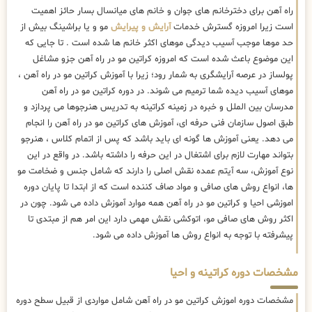
راه آهن برای دخترخانم های جوان و خانم های میانسال بسار حائز اهمیت
است زیرا امروزه گسترش خدمات
آرایش و پیرایش
مو و یا براشینگ بیش از
حد موها موجب آسیب دیدگی موهای اکثر خانم ها شده است . تا جایی که
این موضوع باعث شده است که امروزه کراتین مو در راه آهن جزو مشاغل
پولساز در عرصه آرایشگری به شمار رود؛ زیرا با آموزش کراتین مو در راه آهن ،
موهای آسیب دیده شما ترمیم می شوند. در دوره کراتین مو در راه آهن
مدرسان بین الملل و خبره در زمینه کراتینه به تدریس هنرجوها می پردازد و
طبق اصول سازمان فنی حرفه ای، آموزش های کراتین مو در راه آهن را انجام
می دهد. یعنی آموزش ها گونه ای باید باشد که پس از اتمام کلاس ، هنرجو
بتواند مهارت لازم برای اشتغال در این حرفه را داشته باشد. در واقع در این
نوع آموزش، سه آیتم عمده نقش اصلی را دارند که شامل جنس و ضخامت مو
ها، انواع روش های صافی و مواد صاف کننده است که از ابتدا تا پایان دوره
اموزشی احیا و کراتین مو در راه آهن همه موارد آموزش داده می شود. چون در
اکثر روش های صافی مو، اتوکشی نقش مهمی دارد این امر هم از مبتدی تا
پیشرفته با توجه به انواع روش ها آموزش داده می شود.
مشخصات دوره کراتینه و احیا
مشخصات دوره اموزش کراتین مو در راه آهن شامل مواردی از قبیل سطح دوره