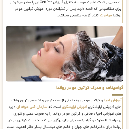
انحصاری و تحت نظارت موسسه کنترل آموزش CertPer اروپا صادر میشود و
برای متقاضیانی که قصد دارند پس از گذراندن دوره اموزش کراتین مو در
رواندا
مهاجرت
کنند گزینه مناسبی میباشد.
گواهینامه و مدرک کراتین مو در رواندا
آموزش احیا
و کراتین مو در رواندا یکی از جدیدترین و تخصصی ترین رشته
های آموزشی آرایشگری
آموزش آرایشگری
است که
سازمان فنی حرفه ای
دوره
های آموزشی احیا ، صافی و کراتین مو در رواندا را به صورت عملی و تئوری
بهمراه اعطا مدرک و گواهینامه برای زنان برگزار می کند. خدمات کراتین مو در
رواندا برای دخترخانم های جوان و خانم های میانسال بسار حائز اهمیت است