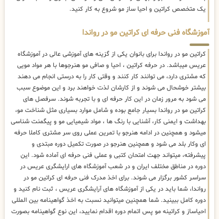
یک متخصص کراتین و احیا ساز مو شروع به کار کنید.
آموزشگاه فنی حرفه ای کراتین مو در رواندا
کراتین مو در رواندا برای بانوان یکی از گزینه های آموزشی عالی در آموزشگاه
عریس میباشد. در حرفه کراتین ، احیا و صافی مو هنرجوها با هر مواد مویی
که مشتری دارد، می توانند کار کنند و وقتی کار را به درستی انجام می دهند
بیشتر خوشحال می شوند و از کارشان لذت خواهند برد و این موضوع سبب
می شود به مرور زمان در این کار حرفه ای و با تجربه شوند. سرفصل های
کراتین مو در رواندا بسیار جامع بوده و شامل موارد بسیاری مثل شناخت مو،
بهداشت و ایمنی کار، آشنایی با رنگ ها ، مواد شیمیایی مو و پیگمنت شناسی
میشود و همچنین در ادامه هنرجو با تمرین عملی روی سر مشتری کاملا حرفه
ای وکار بلد می شود و همچنین هنرجو در صورت تکمیل دوره مبتدی و
پیشرفته، میتواند جهت امتحان کتبی و عملی فنی حرفه ای آماده شود. این
دوره در مناطق مختلف ایران و در شعب آموزشگاه های ارایشگری عریس در
سراسر کشور برگزار می شوند. برای اخذ مدرک فنی حرفه ای کراتین مو در
رواندا، شما باید در یکی از آموزشگاه های آرایشگری عریس ، ثبت نام کنید و
دوره کامل ببینید. شما همچنین میتوانید نسبت به اخذ گواهینامه بین المللی
احیاساز و کراتینه مو پس اتمام دوره اقدام نمایید، این نوع گواهینامه بصورت