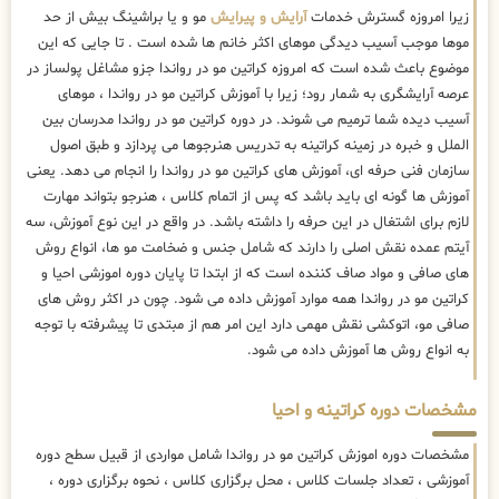
زیرا امروزه گسترش خدمات
آرایش و پیرایش
مو و یا براشینگ بیش از حد
موها موجب آسیب دیدگی موهای اکثر خانم ها شده است . تا جایی که این
موضوع باعث شده است که امروزه کراتین مو در رواندا جزو مشاغل پولساز در
عرصه آرایشگری به شمار رود؛ زیرا با آموزش کراتین مو در رواندا ، موهای
آسیب دیده شما ترمیم می شوند. در دوره کراتین مو در رواندا مدرسان بین
الملل و خبره در زمینه کراتینه به تدریس هنرجوها می پردازد و طبق اصول
سازمان فنی حرفه ای، آموزش های کراتین مو در رواندا را انجام می دهد. یعنی
آموزش ها گونه ای باید باشد که پس از اتمام کلاس ، هنرجو بتواند مهارت
لازم برای اشتغال در این حرفه را داشته باشد. در واقع در این نوع آموزش، سه
آیتم عمده نقش اصلی را دارند که شامل جنس و ضخامت مو ها، انواع روش
های صافی و مواد صاف کننده است که از ابتدا تا پایان دوره اموزشی احیا و
کراتین مو در رواندا همه موارد آموزش داده می شود. چون در اکثر روش های
صافی مو، اتوکشی نقش مهمی دارد این امر هم از مبتدی تا پیشرفته با توجه
به انواع روش ها آموزش داده می شود.
مشخصات دوره کراتینه و احیا
مشخصات دوره اموزش کراتین مو در رواندا شامل مواردی از قبیل سطح دوره
آموزشی ، تعداد جلسات کلاس ، محل برگزاری کلاس ، نحوه برگزاری دوره ،