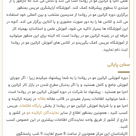
علمی احیا و کراتین مو در رواندا آشنا می کند و تلاش می کند که کاراموز را از
مبتدی تا سطوح پیشرفته کمک کند. آموزشگاه آرایشگری عریس بمنظور
برگزاری دوره کراتین مو در رواندا از مدرسین منتخب و بین المللی خود استفاده
می کند و کلاس ها را به دور صورت حضوری و یا آنلاین برگزار می کند. آنچه در
این آموزشگاه ها بسیار تاکید می شود، آموزش علمی و استاندارد بهمراه کار
حرفه ای در زمینه کراتین مو در رواندا است که البته برای این منظور میتوانید
از آموزشگاه عریس کمک بگیریدو در کلاس های آموزش کراتین مو در رواندا
ثبت نام نمایید.
سخن پایانی
دوره آموزشی کراتین مو در رواندا را به شما پیشنهاد میکینم زیرا : اگر جویای
آموزش جامع و کامل هستید و یا اگر بدنبال مطرح شدن در بازار کار کراتین و
احیا مو هستید ، پیشنهاد ما شرکت در دوره آموزش کراتین مو در رواندا است
، شما میتوانید اطلاعات بسیار مفیدی در قالب مقاله
مقاله
در زمینه کراتینه و
احیا مو و یا شرایط اموزش کراتین مو در رواندا از بخش
پایگاه اطلاعات
عریس
کسب کنید ، همچنین بمنظور اطلاع از سایر
نمایندگان کراتینه مو
در کشور و
خارج از کشور از طریق واحد نمایندگان اطلاعات بیشتری در این خصوص کسب
کنبد.
کارشناسان این مرکز همچنین از ساعت 8 صبح لغایت 9 شب پاسخگوی