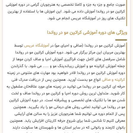
صورت جامع و جزء به جزء و کاملا تخصصی به هنرجویان گرامی در دوره اموزشی
کراتین مو در رواندا آموزش داده می شود. این اموزش ها با استفاده از بهترین
تکنیک های روز در آموزشگاه عریس انجام می شود.
ویژگی های دوره آموزشی کراتین مو در رواندا
آموزش کراتین مو در رواندا (صافی و احیای مو) در
آموزشگاه عریس
توسط
بهترین مربیان این مرکز برگزار می شود. دوره آموزش کراتین مو در رواندا
شامل سرفصل های کامل جهت فراگیری آموزش احیا و صاف کردن موها از
جمله آموزش کراتینه مو و آموزش ریباندینگ مو و ..... می شود. با گذراندن
دوره آموزش کراتین مو در رواندا قادر خواهید بود مهارت های متنوعی در زمینه
کراتینه و صافی
انواع مو بدست آورید. همچنین پس از دریافت مدرک فنی
حرفه ای کراتین مو در رواندا می توانید در زمینه های مورد علاقه‌تان مشغول به
کار شوید. متداول ترین روش دوره احیا و کراتین مو در رواندا صاف و لخت
شدن مو ها با تکنیک های تخصصی و پیشرفته است. در دوره آ»وزش کراتین
مو در رواندا می توانید تمامی روش های درمانی مو را یاد بگیرید. همچنین
پس از اتمام دوره می توانیم شما هنرجویان عزیز را به سالن های آرایشی
معرفی کنیم تا شانس شما برای شروع حرفه کاریتان افزایش یابد. همچنین
بانوان کارمند و بانوانی که در سایر استان ها و شهرستان ها سکونت دارند