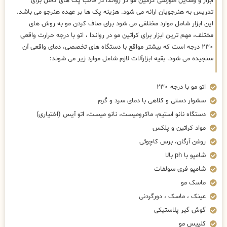
ابزار و وسایل آموزشی کراتین مو در رواندا در قالب پک های کامل برای
تدریس به هنرجویان ارائه می شود. هزینه پک ها بر عهده هنرجو می باشد.
این ابزار شامل موارد مختلفی می شود برای صاف کردن مو به روش های
مختلف، مهم ترین ابزار برای کراتین مو در رواندا ، اتو با درجه حرارت واقعی
۲۳۰ درجه است که بیشتر مواقع با دستگاه های تخصصی، دمای واقعی آن
سنجیده می شود. بقیه ابزارآلات لازم شامل موارد زیر می شوند:
اتو مو با درجه ۲۳۰
سشوار دستی و کلاهی با دمای سرد و گرم
دستگاه نانو استیم، ماکرومیست، نانو میست، اتو آیس (اختیاری)
مواد کراتین و پلکس
روغن آرگان، برس کاچوئی
شامپو با ph بالا
شامپو فری سولفات
ماسک مو
عینک ، ماسک ، دورگردنی
گوش گیر پلاستیکی
کلیپس مو