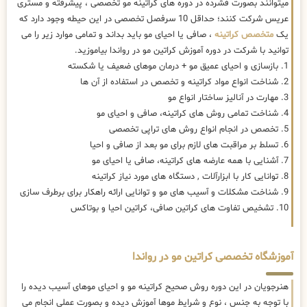
میتوانند بصورت فشرده در دوره های کراتینه مو تخصصی ، پیشرفته و مستری
عریس شرکت کنند؛ حداقل 10 سرفصل تخصصی در این حیطه وجود دارد که
یک
متخصص کراتینه
، صافی یا احیای مو باید بداند و تمامی موارد زیر را می
توانید با شرکت در دوره آموزش کراتین مو در رواندا بیاموزید.
1. بازسازی و احیای عمیق مو + درمان موهای ضعیف یا شکسته
2. شناخت انواع مواد کراتینه و تخصص در استفاده از آن ها
3. مهارت در آنالیز ساختار انواع مو
4. شناخت تمامی روش های کراتینه، صافی و احیای مو
5. تخصص در انجام انواع روش های تراپی تخصصی
6. تسلط بر مراقبت های لازم برای مو بعد از صافی و احیا
7. آشنایی با همه عارضه های کراتینه، صافی یا احیای مو
8. توانایی کار با ابزارآلات , دستگاه های مورد نیاز کراتینه
9. شناخت مشکلات و آسیب های مو و توانایی ارائه راهکار برای برطرف سازی
10. تشخیص تفاوت های کراتین صافی، کراتین احیا و بوتاکس
آموزشگاه تخصصی کراتین مو در رواندا
هنرجویان در این دوره روش صحیح کراتینه مو و احیای موهای آسیب دیده را
با توجه به جنس ، نوع و شرایط موها آموزش دیده و بصورت عملی انجام می