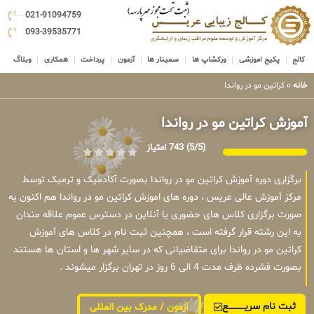
021-91094759
093-39535771
کالج
پکیج اموزشی
ورکشاپ ها
سمینار ها
آزمون
پرداخت
همکاری
وبلاگ
خانه
»
کراتین مو در رواندا
آموزش کراتین مو در رواندا
(5/5)
743 امتیاز
برگزاری دوره آموزش کراتین مو در رواندا بصورت آکادمیک و ترمیک توسط
مرکز آموزش عالی عریس ، دوره های اموزش کراتین مو در رواندا هم اکنون به
صورت برگزاری کلاس های حضوری یا آنلاین در دسترس عموم علاقه مندان
به این رشته قرار گرفته است ، همچنین ثبت نام در کلاس های آموزش
کراتین مو در رواندا برای متقاضیانی که در سایر شهر ها و استان ها هستند
بصورت فشرده ظرف مدت 4 الی 6 روز در تهران برگزار میشوند .
ثبت نام سریــــــــــــع
آزمون / مدرک بین المللی