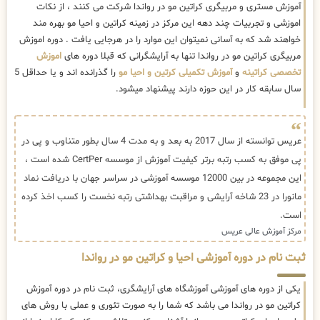
آموزش مستری و مربیگری کراتین مو در رواندا شرکت می کنند ، از نکات
اموزشی و تجربیات چند دهه این مرکز در زمینه کراتین و احیا مو بهره مند
خواهند شد که به آسانی نمیتوان این موارد را در هرجایی یافت . دوره اموزش
مربیگری کراتین مو در رواندا تنها به آرایشگرانی که قبلا دوره های
اموزش
تخصصی کراتینه
و
آموزش تکمیلی کرتین و احیا مو
را گذرانده اند و یا حداقل 5
سال سابقه کار در این حوزه دارند پیشنهاد میشود.
عریس توانسته از سال 2017 به بعد و به مدت 4 سال بطور متناوب و پی در
پی موفق به کسب رتبه برتر کیفیت آموزش از موسسه CertPer شده است ،
این مجموعه در بین 12000 موسسه آموزشی در سراسر جهان با دریافت نماد
مانورا در 23 شاخه آرایشی و مراقبت بهداشتی رتبه نخست را کسب اخذ کرده
است.
مرکز آموزش عالی عریس
ثبت نام در دوره آموزشی احیا و کراتین مو در رواندا
یکی از دوره های آموزشی آموزشگاه های آرایشگری، ثبت نام در دوره آموزش
کراتین مو در رواندا می باشد که شما را به صورت تئوری و عملی با روش های