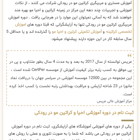
آموزش مستری و مربیگری کراتین مو در رودکی شرکت می کنند ، از نکات
اموزشی و تجربیات چند دهه این مرکز در زمینه کراتین و احیا مو بهره مند
خواهند شد که به آسانی نمیتوان این موارد را در هرجایی یافت . دوره اموزش
مربیگری کراتین مو در رودکی تنها به آرایشگرانی که قبلا دوره های
اموزش
تخصصی کراتینه
و
آموزش تکمیلی کرتین و احیا مو
را گذرانده اند و یا حداقل 5
سال سابقه کار در این حوزه دارند پیشنهاد میشود.
عریس توانسته از سال 2017 به بعد و به مدت 4 سال بطور متناوب و پی در
پی موفق به کسب رتبه برتر کیفیت آموزش از موسسه CertPer شده است ،
این مجموعه در بین 12000 موسسه آموزشی در سراسر جهان با دریافت نماد
مانورا در 23 شاخه آرایشی و مراقبت بهداشتی رتبه نخست را کسب اخذ کرده
است.
مرکز آموزش عالی عریس
ثبت نام در دوره آموزشی احیا و کراتین مو در رودکی
یکی از دوره های آموزشی آموزشگاه های آرایشگری، ثبت نام در دوره آموزش
کراتین مو در رودکی می باشد که شما را به صورت تئوری و عملی با روش های