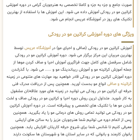
صورت جامع و جزء به جزء و کاملا تخصصی به هنرجویان گرامی در دوره اموزشی
کراتین مو در رودکی آموزش داده می شود. این اموزش ها با استفاده از بهترین
تکنیک های روز در آموزشگاه عریس انجام می شود.
ویژگی های دوره آموزشی کراتین مو در رودکی
آموزش کراتین مو در رودکی (صافی و احیای مو) در
آموزشگاه عریس
توسط
بهترین مربیان این مرکز برگزار می شود. دوره آموزش کراتین مو در رودکی
شامل سرفصل های کامل جهت فراگیری آموزش احیا و صاف کردن موها از
جمله آموزش کراتینه مو و آموزش ریباندینگ مو و ..... می شود. با گذراندن
دوره آموزش کراتین مو در رودکی قادر خواهید بود مهارت های متنوعی در زمینه
کراتینه و صافی
انواع مو بدست آورید. همچنین پس از دریافت مدرک فنی
حرفه ای کراتین مو در رودکی می توانید در زمینه های مورد علاقه‌تان مشغول
به کار شوید. متداول ترین روش دوره احیا و کراتین مو در رودکی صاف و لخت
شدن مو ها با تکنیک های تخصصی و پیشرفته است. در دوره آ»وزش کراتین
مو در رودکی می توانید تمامی روش های درمانی مو را یاد بگیرید. همچنین
پس از اتمام دوره می توانیم شما هنرجویان عزیز را به سالن های آرایشی
معرفی کنیم تا شانس شما برای شروع حرفه کاریتان افزایش یابد. همچنین
بانوان کارمند و بانوانی که در سایر استان ها و شهرستان ها سکونت دارند