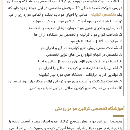
میتوانند بصورت فشرده در دوره های کراتینه مو تخصصی ، پیشرفته و مستری
عریس شرکت کنند؛ حداقل 10 سرفصل تخصصی در این حیطه وجود دارد که
یک
متخصص کراتینه
، صافی یا احیای مو باید بداند و تمامی موارد زیر را می
توانید با شرکت در دوره آموزش کراتین مو در رودکی بیاموزید.
1. بازسازی و احیای عمیق مو + درمان موهای ضعیف یا شکسته
2. شناخت انواع مواد کراتینه و تخصص در استفاده از آن ها
3. مهارت در آنالیز ساختار انواع مو
4. شناخت تمامی روش های کراتینه، صافی و احیای مو
5. تخصص در انجام انواع روش های تراپی تخصصی
6. تسلط بر مراقبت های لازم برای مو بعد از صافی و احیا
7. آشنایی با همه عارضه های کراتینه، صافی یا احیای مو
8. توانایی کار با ابزارآلات , دستگاه های مورد نیاز کراتینه
9. شناخت مشکلات و آسیب های مو و توانایی ارائه راهکار برای برطرف سازی
10. تشخیص تفاوت های کراتین صافی، کراتین احیا و بوتاکس
آموزشگاه تخصصی کراتین مو در رودکی
هنرجویان در این دوره روش صحیح کراتینه مو و احیای موهای آسیب دیده را
با توجه به جنس ، نوع و شرایط موها آموزش دیده و بصورت عملی انجام می