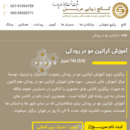
021-91094759
093-39535771
کالج
پکیج اموزشی
ورکشاپ ها
سمینار ها
آزمون
پرداخت
همکاری
وبلاگ
خانه
»
کراتین مو در رودکی
آموزش کراتین مو در رودکی
(5/5)
743 امتیاز
برگزاری دوره آموزش کراتین مو در رودکی بصورت آکادمیک و ترمیک توسط
مرکز آموزش عالی عریس ، دوره های اموزش کراتین مو در رودکی هم اکنون
به صورت برگزاری کلاس های حضوری یا آنلاین در دسترس عموم علاقه
مندان به این رشته قرار گرفته است ، همچنین ثبت نام در کلاس های
آموزش کراتین مو در رودکی برای متقاضیانی که در سایر شهر ها و استان ها
هستند بصورت فشرده ظرف مدت 4 الی 6 روز در تهران برگزار میشوند .
ثبت نام سریــــــــــــع
آزمون / مدرک بین المللی