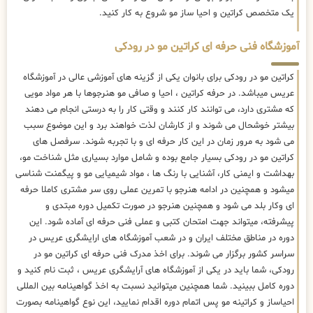
یک متخصص کراتین و احیا ساز مو شروع به کار کنید.
آموزشگاه فنی حرفه ای کراتین مو در رودکی
کراتین مو در رودکی برای بانوان یکی از گزینه های آموزشی عالی در آموزشگاه
عریس میباشد. در حرفه کراتین ، احیا و صافی مو هنرجوها با هر مواد مویی
که مشتری دارد، می توانند کار کنند و وقتی کار را به درستی انجام می دهند
بیشتر خوشحال می شوند و از کارشان لذت خواهند برد و این موضوع سبب
می شود به مرور زمان در این کار حرفه ای و با تجربه شوند. سرفصل های
کراتین مو در رودکی بسیار جامع بوده و شامل موارد بسیاری مثل شناخت مو،
بهداشت و ایمنی کار، آشنایی با رنگ ها ، مواد شیمیایی مو و پیگمنت شناسی
میشود و همچنین در ادامه هنرجو با تمرین عملی روی سر مشتری کاملا حرفه
ای وکار بلد می شود و همچنین هنرجو در صورت تکمیل دوره مبتدی و
پیشرفته، میتواند جهت امتحان کتبی و عملی فنی حرفه ای آماده شود. این
دوره در مناطق مختلف ایران و در شعب آموزشگاه های ارایشگری عریس در
سراسر کشور برگزار می شوند. برای اخذ مدرک فنی حرفه ای کراتین مو در
رودکی، شما باید در یکی از آموزشگاه های آرایشگری عریس ، ثبت نام کنید و
دوره کامل ببینید. شما همچنین میتوانید نسبت به اخذ گواهینامه بین المللی
احیاساز و کراتینه مو پس اتمام دوره اقدام نمایید، این نوع گواهینامه بصورت