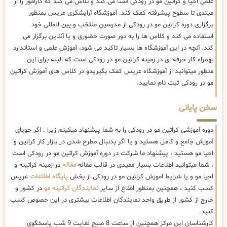
علمی احیا و کراتین مو در رودکی آشنا می کند و تلاش می کند که کاراموز را از
مبتدی تا سطوح پیشرفته کمک کند. آموزشگاه آرایشگری عریس بمنظور
برگزاری دوره کراتین مو در رودکی از مدرسین منتخب و بین المللی خود
استفاده می کند و کلاس ها را به دور صورت حضوری و یا آنلاین برگزار می
کند. آنچه در این آموزشگاه ها بسیار تاکید می شود، آموزش علمی و استاندارد
بهمراه کار حرفه ای در زمینه کراتین مو در رودکی است که البته برای این
منظور میتوانید از آموزشگاه عریس کمک بگیریدو در کلاس های آموزش کراتین
مو در رودکی ثبت نام نمایید.
سخن پایانی
دوره آموزشی کراتین مو در رودکی را به شما پیشنهاد میکینم زیرا : اگر جویای
آموزش جامع و کامل هستید و یا اگر بدنبال مطرح شدن در بازار کار کراتین و
احیا مو هستید ، پیشنهاد ما شرکت در دوره آموزش کراتین مو در رودکی است
، شما میتوانید اطلاعات بسیار مفیدی در قالب مقاله
مقاله
در زمینه کراتینه و
احیا مو و یا شرایط اموزش کراتین مو در رودکی از بخش
پایگاه اطلاعات
عریس
کسب کنید ، همچنین بمنظور اطلاع از سایر
نمایندگان کراتینه مو
در کشور و
خارج از کشور از طریق واحد نمایندگان اطلاعات بیشتری در این خصوص کسب
کنبد.
کارشناسان این مرکز همچنین از ساعت 8 صبح لغایت 9 شب پاسخگوی