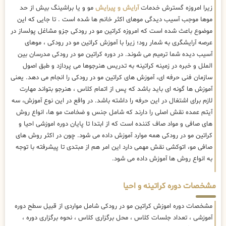
زیرا امروزه گسترش خدمات
آرایش و پیرایش
مو و یا براشینگ بیش از حد
موها موجب آسیب دیدگی موهای اکثر خانم ها شده است . تا جایی که این
موضوع باعث شده است که امروزه کراتین مو در رودکی جزو مشاغل پولساز در
عرصه آرایشگری به شمار رود؛ زیرا با آموزش کراتین مو در رودکی ، موهای
آسیب دیده شما ترمیم می شوند. در دوره کراتین مو در رودکی مدرسان بین
الملل و خبره در زمینه کراتینه به تدریس هنرجوها می پردازد و طبق اصول
سازمان فنی حرفه ای، آموزش های کراتین مو در رودکی را انجام می دهد. یعنی
آموزش ها گونه ای باید باشد که پس از اتمام کلاس ، هنرجو بتواند مهارت
لازم برای اشتغال در این حرفه را داشته باشد. در واقع در این نوع آموزش، سه
آیتم عمده نقش اصلی را دارند که شامل جنس و ضخامت مو ها، انواع روش
های صافی و مواد صاف کننده است که از ابتدا تا پایان دوره اموزشی احیا و
کراتین مو در رودکی همه موارد آموزش داده می شود. چون در اکثر روش های
صافی مو، اتوکشی نقش مهمی دارد این امر هم از مبتدی تا پیشرفته با توجه
به انواع روش ها آموزش داده می شود.
مشخصات دوره کراتینه و احیا
مشخصات دوره اموزش کراتین مو در رودکی شامل مواردی از قبیل سطح دوره
آموزشی ، تعداد جلسات کلاس ، محل برگزاری کلاس ، نحوه برگزاری دوره ،