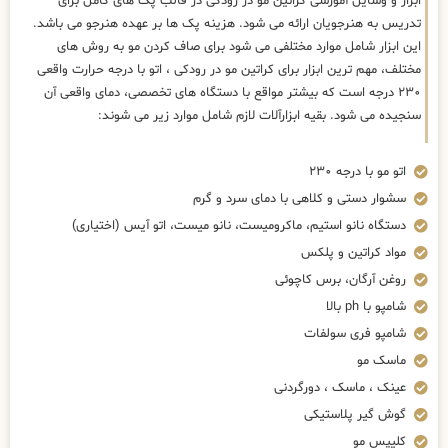
ابزار و وسایل آموزشی کراتین مو در رودکی در قالب پک های کامل برای
تدریس به هنرجویان ارائه می شود. هزینه پک ها بر عهده هنرجو می باشد.
این ابزار شامل موارد مختلفی می شود برای صاف کردن مو به روش های
مختلف، مهم ترین ابزار برای کراتین مو در رودکی ، اتو با درجه حرارت واقعی
۲۳۰ درجه است که بیشتر مواقع با دستگاه های تخصصی، دمای واقعی آن
سنجیده می شود. بقیه ابزارآلات لازم شامل موارد زیر می شوند:
اتو مو با درجه ۲۳۰
سشوار دستی و کلاهی با دمای سرد و گرم
دستگاه نانو استیم، ماکرومیست، نانو میست، اتو آیس (اختیاری)
مواد کراتین و پلکس
روغن آرگان، برس کاچوئی
شامپو با ph بالا
شامپو فری سولفات
ماسک مو
عینک ، ماسک ، دورگردنی
گوش گیر پلاستیکی
کلیپس مو