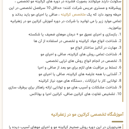
سکونت دارند میتوانند بصورت فشرده در دوره های کراتینه مو تخصصی ،
پیشرفته و مستری عریس شرکت کنند؛ حداقل 10 سرفصل تخصصی در این
حیطه وجود دارد که یک
متخصص کراتینه
، صافی یا احیای مو باید بداند و
تمامی موارد زیر را می توانید با شرکت در دوره آموزش کراتین مو در زعفرانیه
بیاموزید.
1. بازسازی و احیای عمیق مو + درمان موهای ضعیف یا شکسته
2. شناخت انواع مواد کراتینه و تخصص در استفاده از آن ها
3. مهارت در آنالیز ساختار انواع مو
4. شناخت تمامی روش های کراتینه، صافی و احیای مو
5. تخصص در انجام انواع روش های تراپی تخصصی
6. تسلط بر مراقبت های لازم برای مو بعد از صافی و احیا
7. آشنایی با همه عارضه های کراتینه، صافی یا احیای مو
8. توانایی کار با ابزارآلات , دستگاه های مورد نیاز کراتینه
9. شناخت مشکلات و آسیب های مو و توانایی ارائه راهکار برای برطرف سازی
10. تشخیص تفاوت های کراتین صافی، کراتین احیا و بوتاکس
آموزشگاه تخصصی کراتین مو در زعفرانیه
هنرجویان در این دوره روش صحیح کراتینه مو و احیای موهای آسیب دیده را