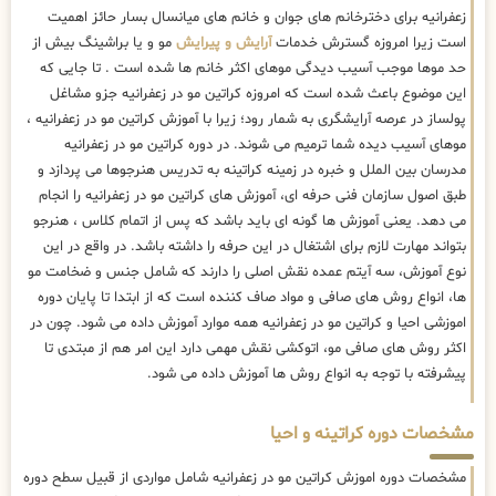
زعفرانیه برای دخترخانم های جوان و خانم های میانسال بسار حائز اهمیت
است زیرا امروزه گسترش خدمات
آرایش و پیرایش
مو و یا براشینگ بیش از
حد موها موجب آسیب دیدگی موهای اکثر خانم ها شده است . تا جایی که
این موضوع باعث شده است که امروزه کراتین مو در زعفرانیه جزو مشاغل
پولساز در عرصه آرایشگری به شمار رود؛ زیرا با آموزش کراتین مو در زعفرانیه ،
موهای آسیب دیده شما ترمیم می شوند. در دوره کراتین مو در زعفرانیه
مدرسان بین الملل و خبره در زمینه کراتینه به تدریس هنرجوها می پردازد و
طبق اصول سازمان فنی حرفه ای، آموزش های کراتین مو در زعفرانیه را انجام
می دهد. یعنی آموزش ها گونه ای باید باشد که پس از اتمام کلاس ، هنرجو
بتواند مهارت لازم برای اشتغال در این حرفه را داشته باشد. در واقع در این
نوع آموزش، سه آیتم عمده نقش اصلی را دارند که شامل جنس و ضخامت مو
ها، انواع روش های صافی و مواد صاف کننده است که از ابتدا تا پایان دوره
اموزشی احیا و کراتین مو در زعفرانیه همه موارد آموزش داده می شود. چون در
اکثر روش های صافی مو، اتوکشی نقش مهمی دارد این امر هم از مبتدی تا
پیشرفته با توجه به انواع روش ها آموزش داده می شود.
مشخصات دوره کراتینه و احیا
مشخصات دوره اموزش کراتین مو در زعفرانیه شامل مواردی از قبیل سطح دوره