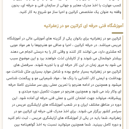
کسب مهارت با اخذ مدرک معتبر و جهانی از سازمان فنی و حرفه ای، بدون
وقفه به عنوان یک متخصص کراتین و احیا ساز مو شروع به کار کنید.
آموزشگاه فنی حرفه ای کراتین مو در زعفرانیه
کراتین مو در زعفرانیه برای بانوان یکی از گزینه های آموزشی عالی در آموزشگاه
عریس میباشد. در حرفه کراتین ، احیا و صافی مو هنرجوها با هر مواد مویی
که مشتری دارد، می توانند کار کنند و وقتی کار را به درستی انجام می دهند
بیشتر خوشحال می شوند و از کارشان لذت خواهند برد و این موضوع سبب
می شود به مرور زمان در این کار حرفه ای و با تجربه شوند. سرفصل های
کراتین مو در زعفرانیه بسیار جامع بوده و شامل موارد بسیاری مثل شناخت مو،
بهداشت و ایمنی کار، آشنایی با رنگ ها ، مواد شیمیایی مو و پیگمنت شناسی
میشود و همچنین در ادامه هنرجو با تمرین عملی روی سر مشتری کاملا حرفه
ای وکار بلد می شود و همچنین هنرجو در صورت تکمیل دوره مبتدی و
پیشرفته، میتواند جهت امتحان کتبی و عملی فنی حرفه ای آماده شود. این
دوره در مناطق مختلف ایران و در شعب آموزشگاه های ارایشگری عریس در
سراسر کشور برگزار می شوند. برای اخذ مدرک فنی حرفه ای کراتین مو در
زعفرانیه، شما باید در یکی از آموزشگاه های آرایشگری عریس ، ثبت نام کنید
و دوره کامل ببینید. شما همچنین میتوانید نسبت به اخذ گواهینامه بین