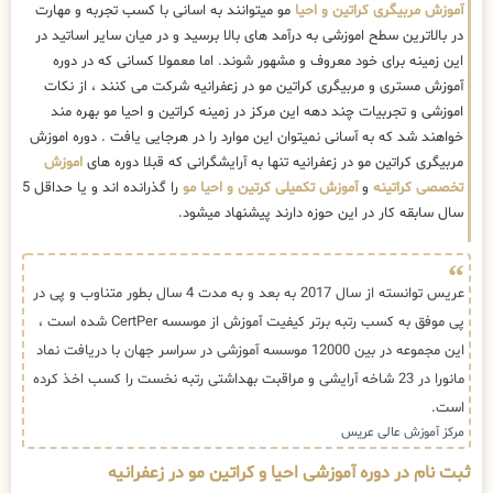
آموزش مربیگری کراتین و احیا
مو میتوانند به اسانی با کسب تجربه و مهارت
در بالاترین سطح اموزشی به درآمد های بالا برسید و در میان سایر اساتید در
این زمینه برای خود معروف و مشهور شوند. اما معمولا کسانی که در دوره
آموزش مستری و مربیگری کراتین مو در زعفرانیه شرکت می کنند ، از نکات
اموزشی و تجربیات چند دهه این مرکز در زمینه کراتین و احیا مو بهره مند
خواهند شد که به آسانی نمیتوان این موارد را در هرجایی یافت . دوره اموزش
مربیگری کراتین مو در زعفرانیه تنها به آرایشگرانی که قبلا دوره های
اموزش
تخصصی کراتینه
و
آموزش تکمیلی کرتین و احیا مو
را گذرانده اند و یا حداقل 5
سال سابقه کار در این حوزه دارند پیشنهاد میشود.
عریس توانسته از سال 2017 به بعد و به مدت 4 سال بطور متناوب و پی در
پی موفق به کسب رتبه برتر کیفیت آموزش از موسسه CertPer شده است ،
این مجموعه در بین 12000 موسسه آموزشی در سراسر جهان با دریافت نماد
مانورا در 23 شاخه آرایشی و مراقبت بهداشتی رتبه نخست را کسب اخذ کرده
است.
مرکز آموزش عالی عریس
ثبت نام در دوره آموزشی احیا و کراتین مو در زعفرانیه