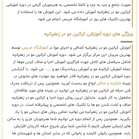
صورت جامع و جزء به جزء و کاملا تخصصی به هنرجویان گرامی در دوره اموزشی
کراتین مو در زعفرانیه آموزش داده می شود. این اموزش ها با استفاده از
بهترین تکنیک های روز در آموزشگاه عریس انجام می شود.
ویژگی های دوره آموزشی کراتین مو در زعفرانیه
آموزش کراتین مو در زعفرانیه (صافی و احیای مو) در
آموزشگاه عریس
توسط
بهترین مربیان این مرکز برگزار می شود. دوره آموزش کراتین مو در زعفرانیه
شامل سرفصل های کامل جهت فراگیری آموزش احیا و صاف کردن موها از
جمله آموزش کراتینه مو و آموزش ریباندینگ مو و ..... می شود. با گذراندن
دوره آموزش کراتین مو در زعفرانیه قادر خواهید بود مهارت های متنوعی در
زمینه
کراتینه و صافی
انواع مو بدست آورید. همچنین پس از دریافت مدرک
فنی حرفه ای کراتین مو در زعفرانیه می توانید در زمینه های مورد علاقه‌تان
مشغول به کار شوید. متداول ترین روش دوره احیا و کراتین مو در زعفرانیه
صاف و لخت شدن مو ها با تکنیک های تخصصی و پیشرفته است. در دوره
آ»وزش کراتین مو در زعفرانیه می توانید تمامی روش های درمانی مو را یاد
بگیرید. همچنین پس از اتمام دوره می توانیم شما هنرجویان عزیز را به سالن
های آرایشی معرفی کنیم تا شانس شما برای شروع حرفه کاریتان افزایش
یابد. همچنین بانوان کارمند و بانوانی که در سایر استان ها و شهرستان ها