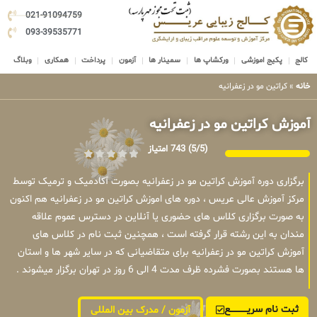
021-91094759
093-39535771
کالج
پکیج اموزشی
ورکشاپ ها
سمینار ها
آزمون
پرداخت
همکاری
وبلاگ
خانه
»
کراتین مو در زعفرانیه
آموزش کراتین مو در زعفرانیه
(5/5)
743 امتیاز
برگزاری دوره آموزش کراتین مو در زعفرانیه بصورت آکادمیک و ترمیک توسط
مرکز آموزش عالی عریس ، دوره های اموزش کراتین مو در زعفرانیه هم اکنون
به صورت برگزاری کلاس های حضوری یا آنلاین در دسترس عموم علاقه
مندان به این رشته قرار گرفته است ، همچنین ثبت نام در کلاس های
آموزش کراتین مو در زعفرانیه برای متقاضیانی که در سایر شهر ها و استان
ها هستند بصورت فشرده ظرف مدت 4 الی 6 روز در تهران برگزار میشوند .
ثبت نام سریــــــــــــع
آزمون / مدرک بین المللی