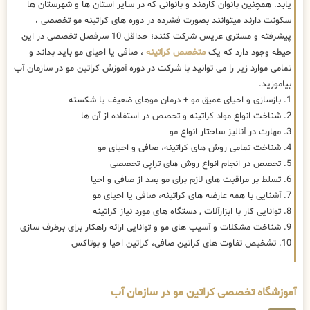
یابد. همچنین بانوان کارمند و بانوانی که در سایر استان ها و شهرستان ها
سکونت دارند میتوانند بصورت فشرده در دوره های کراتینه مو تخصصی ،
پیشرفته و مستری عریس شرکت کنند؛ حداقل 10 سرفصل تخصصی در این
حیطه وجود دارد که یک
متخصص کراتینه
، صافی یا احیای مو باید بداند و
تمامی موارد زیر را می توانید با شرکت در دوره آموزش کراتین مو در سازمان آب
بیاموزید.
1. بازسازی و احیای عمیق مو + درمان موهای ضعیف یا شکسته
2. شناخت انواع مواد کراتینه و تخصص در استفاده از آن ها
3. مهارت در آنالیز ساختار انواع مو
4. شناخت تمامی روش های کراتینه، صافی و احیای مو
5. تخصص در انجام انواع روش های تراپی تخصصی
6. تسلط بر مراقبت های لازم برای مو بعد از صافی و احیا
7. آشنایی با همه عارضه های کراتینه، صافی یا احیای مو
8. توانایی کار با ابزارآلات , دستگاه های مورد نیاز کراتینه
9. شناخت مشکلات و آسیب های مو و توانایی ارائه راهکار برای برطرف سازی
10. تشخیص تفاوت های کراتین صافی، کراتین احیا و بوتاکس
آموزشگاه تخصصی کراتین مو در سازمان آب