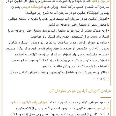
کراتین و احیا
اقدام نموده و به صورت کاملا مستقل وارد بازار کار کراتین مو در
سازمان آب شده و کسب درآمد کنند. ویژگی های
اموزشگاه عریس
بعنوان
بهترین اموزشگاه کراتین مو در سازمان آب به شرح زیر میباشد:
• آموزش کراتین مو در سازمان آب توسط مربی های با تجربه با سابقه طولانی،
با مجوز رسمی از سازمان فنی و حرفه ای کشور
• ارائه مدرک معتبر کراتین مو در سازمان آب توسط سازمان فنی و حرفه ای با
اعتبار در بسیاری از کشورهای جهان برای اشتغال و مهاجرت
• علاوه بر اموزش کراتین مو در سازمان آب تمامی دوره های آرایشگری شامل
بیش از 70 لاین تخصصی از مبتدی تا فوق پیشرفته در این مرکز برگزار میشود
• مشاوه و استعدادیابی برای آموزش حرفه ای در زمینه کراتینه و احیا مو
• آموزش جدیدترین سبک های روز دنیا در زمینه کراتین مو ، احیا و صافی
• تسلط بر انواع سبک ها و پرورش خلاقیت هنرجو
• بالاترین میزان رضایت و اشتغال هنرجویان در زمینه اموزش کراتین مو در
سازمان آب
مراحل آموزش کراتین مو در سازمان آب
در دوره آموزشی کراتین مو در سازمان آب ابتدا
آموزش پایه کراتین ، احیا و
صافی مو
به صورت تئوری به هنرجو داده می شود و پس از آنکه هنرجو
اطلاعات کاملی از این موارد پیدا نمود بصورت عملی روی مدل زنده و یا کله