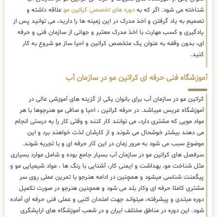
شناخته می شود. اگر که به
دوره های تخصصی کراتین مو
علاقه داشته و
تصمیم به یاد گرفتن و اخذ مدرک در این زمینه ها را دارید، می توانید پس از
یادگیری و کسب مهارت با اخذ مدرک معتبر و جهانی از سازمان فنی و حرفه
ای، بدون وقفه به عنوان یک متخصص کراتین و احیا ساز مو شروع به کار
کنید.
آموزشگاه فنی حرفه ای کراتین مو در سازمان آب
کراتین مو در سازمان آب برای بانوان یکی از گزینه های آموزشی عالی در
آموزشگاه عریس میباشد. در حرفه کراتین ، احیا و صافی مو هنرجوها با هر
مواد مویی که مشتری دارد، می توانند کار کنند و وقتی کار را به درستی انجام
می دهند بیشتر خوشحال می شوند و از کارشان لذت خواهند برد و این
موضوع سبب می شود به مرور زمان در این کار حرفه ای و با تجربه شوند.
سرفصل های کراتین مو در سازمان آب بسیار جامع بوده و شامل موارد بسیاری
مثل شناخت مو، بهداشت و ایمنی کار، آشنایی با رنگ ها ، مواد شیمیایی مو و
پیگمنت شناسی میشود و همچنین در ادامه هنرجو با تمرین عملی روی سر
مشتری کاملا حرفه ای وکار بلد می شود و همچنین هنرجو در صورت تکمیل
دوره مبتدی و پیشرفته، میتواند جهت امتحان کتبی و عملی فنی حرفه ای آماده
شود. این دوره در مناطق مختلف ایران و در شعب آموزشگاه های ارایشگری