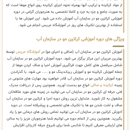
از مواد کراتینه و ترکیب آنها بهمراه نحوه اجرای کراتینه روی انواع موها است که
به صورت جامع و جزء به جزء و کاملا تخصصی به هنرجویان گرامی در دوره
اموزشی کراتین مو در سازمان آب آموزش داده می شود. این اموزش ها با
استفاده از بهترین تکنیک های روز در آموزشگاه عریس انجام می شود.
ویژگی های دوره آموزشی کراتین مو در سازمان آب
آموزش کراتین مو در سازمان آب (صافی و احیای مو) در
آموزشگاه عریس
توسط
بهترین مربیان این مرکز برگزار می شود. دوره آموزش کراتین مو در سازمان آب
شامل سرفصل های کامل جهت فراگیری آموزش احیا و صاف کردن موها از
جمله آموزش کراتینه مو و آموزش ریباندینگ مو و ..... می شود. با گذراندن
دوره آموزش کراتین مو در سازمان آب قادر خواهید بود مهارت های متنوعی در
زمینه
کراتینه و صافی
انواع مو بدست آورید. همچنین پس از دریافت مدرک
فنی حرفه ای کراتین مو در سازمان آب می توانید در زمینه های مورد علاقه‌تان
مشغول به کار شوید. متداول ترین روش دوره احیا و کراتین مو در سازمان آب
صاف و لخت شدن مو ها با تکنیک های تخصصی و پیشرفته است. در دوره
آ»وزش کراتین مو در سازمان آب می توانید تمامی روش های درمانی مو را یاد
بگیرید. همچنین پس از اتمام دوره می توانیم شما هنرجویان عزیز را به سالن
های آرایشی معرفی کنیم تا شانس شما برای شروع حرفه کاریتان افزایش