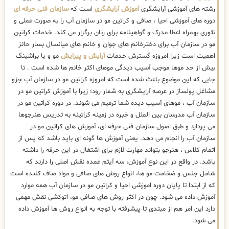
رشته های آموزشی آرایشگری
آموزش آرایشگری
است که
سازمان فنی حرفه ای
دوره های آموزشی احیا ، صافی و کراتین مو در سازمان آب را به صورت عملی و
تئوری بهمراه اعطا مدرک و گواهینامه برای زنان برگزار می کند. خدمات کراتین
مو در سازمان آب برای دخترخانم های جوان و خانم های میانسال بسار حائز
اهمیت است زیرا امروزه گسترش خدمات
آرایش و پیرایش
مو و یا براشینگ
بیش از حد موها موجب آسیب دیدگی موهای اکثر خانم ها شده است . تا
جایی که این موضوع باعث شده است که امروزه کراتین مو در سازمان آب جزو
مشاغل پولساز در عرصه آرایشگری به شمار رود؛ زیرا با آموزش کراتین مو در
سازمان آب ، موهای آسیب دیده شما ترمیم می شوند. در دوره کراتین مو در
سازمان آب مدرسان بین الملل و خبره در زمینه کراتینه به تدریس هنرجوها
می پردازد و طبق اصول سازمان فنی حرفه ای، آموزش های کراتین مو در
سازمان آب را انجام می دهد. یعنی آموزش ها گونه ای باید باشد که پس از
اتمام کلاس ، هنرجو بتواند مهارت لازم برای اشتغال در این حرفه را داشته
باشد. در واقع در این نوع آموزش، سه آیتم عمده نقش اصلی را دارند که
شامل جنس و ضخامت مو ها، انواع روش های صافی و مواد صاف کننده است
که از ابتدا تا پایان دوره اموزشی احیا و کراتین مو در سازمان آب همه موارد
آموزش داده می شود. چون در اکثر روش های صافی مو، اتوکشی نقش مهمی
دارد این امر هم از مبتدی تا پیشرفته با توجه به انواع روش ها آموزش داده
می شود.