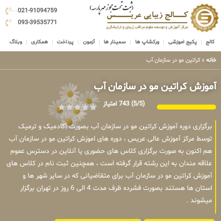
021-91094759
093-39535771
کالج
پکیج اموزشی
ورکشاپ ها
سمینار ها
آزمون
پرداخت
همکاری
وبلاگ
خانه
»
کراتین مو در سازمان آب
آموزش کراتین مو در سازمان آب
(5/5)
743 امتیاز
برگزاری دوره آموزش کراتین مو در سازمان آب بصورت آکادمیک و ترمیک
توسط مرکز آموزش عالی عریس ، دوره های اموزش کراتین مو در سازمان آب
هم اکنون به صورت برگزاری کلاس های حضوری یا آنلاین در دسترس عموم
علاقه مندان به این رشته قرار گرفته است ، همچنین ثبت نام در کلاس های
آموزش کراتین مو در سازمان آب برای متقاضیانی که در سایر شهر ها و
استان ها هستند بصورت فشرده ظرف مدت 4 الی 6 روز در تهران برگزار
میشوند .