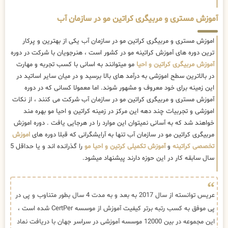
آموزش مستری و مربیگری کراتین مو در سازمان آب
اموزش مستری و مربیگری کراتین مو در سازمان آب یکی از بهترین و پرکار
ترین دوره های آموزش کراتینه مو در کشور است ، هنرجویان با شرکت در دوره
آموزش مربیگری کراتین و احیا
مو میتوانند به اسانی با کسب تجربه و مهارت
در بالاترین سطح اموزشی به درآمد های بالا برسید و در میان سایر اساتید در
این زمینه برای خود معروف و مشهور شوند. اما معمولا کسانی که در دوره
آموزش مستری و مربیگری کراتین مو در سازمان آب شرکت می کنند ، از نکات
اموزشی و تجربیات چند دهه این مرکز در زمینه کراتین و احیا مو بهره مند
خواهند شد که به آسانی نمیتوان این موارد را در هرجایی یافت . دوره اموزش
مربیگری کراتین مو در سازمان آب تنها به آرایشگرانی که قبلا دوره های
اموزش
تخصصی کراتینه
و
آموزش تکمیلی کرتین و احیا مو
را گذرانده اند و یا حداقل 5
سال سابقه کار در این حوزه دارند پیشنهاد میشود.
عریس توانسته از سال 2017 به بعد و به مدت 4 سال بطور متناوب و پی در
پی موفق به کسب رتبه برتر کیفیت آموزش از موسسه CertPer شده است ،
این مجموعه در بین 12000 موسسه آموزشی در سراسر جهان با دریافت نماد